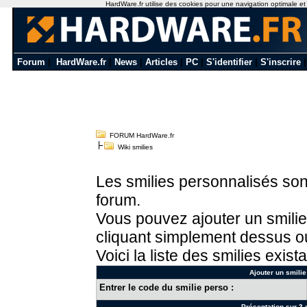
HardWare.fr utilise des cookies pour une navigation optimale et de
Forum
|
HardWare.fr
|
News
|
Articles
|
PC
|
S'identifier
|
S'inscrire
FORUM HardWare.fr
Wiki smilies
Les smilies personnalisés sont
forum.
Vous pouvez ajouter un smilie
cliquant simplement dessus ou
Voici la liste des smilies exista
Ajouter un smilie
Entrer le code du smilie perso :
Présentation sur 3