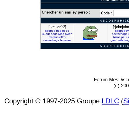
Chercher un smiley perso :
Code :
A
B
C
D
E
F
G
H
I
J
K
[:kellian':2]
[:johnjohn
sadfrog
frog
pepe
sadfrog
li
sueur
peur
livide
avion
decrochage
morans
effroi
blanc
peur
decrochage
hotesse
grenouille
fro
A
B
C
D
E
F
G
H
I
J
K
Forum MesDiscu
(c) 20
Copyright © 1997-2025 Groupe
LDLC
(
S