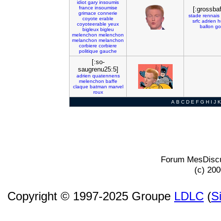
idiot
gary
insoumis
france
insoumise
[:grossbaf
grimace
connerie
stade
rennais
coyote
erable
srfc
adrien
h
coyoteerable
yeux
ballon
go
bigleux
bigleu
melenchon
melenchon
melanchon
melanchon
corbiere
corbiere
politique
gauche
[:so-
saugrenu25:5]
adrien
quatennens
melenchon
baffe
claque
batman
marvel
roux
A
B
C
D
E
F
G
H
I
J
K
Forum MesDiscu
(c) 20
Copyright © 1997-2025 Groupe
LDLC
(
S