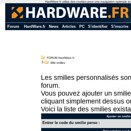
HardWare.fr utilise des cookies pour une navigation optimale et de
Forum
|
HardWare.fr
|
News
|
Articles
|
PC
|
S'identifier
|
S'inscrire
FORUM HardWare.fr
Wiki smilies
Les smilies personnalisés sont
forum.
Vous pouvez ajouter un smilie
cliquant simplement dessus ou
Voici la liste des smilies exista
Ajouter un smilie
Entrer le code du smilie perso :
Présentation sur 3