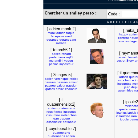
Chercher un smiley perso :
Code :
A
B
C
D
E
F
G
H
I
J
K
[:adrien monk:2]
[:mika_
monk
adrien
toque
happy
adrien
facepalm
lourd
content
heur
derange
derangeant
dawa
soulage
malade
[:totoro56:1]
[:raymano
adrien
rohard
pretentieux
nrj12
adrien
lemaitr
morandini
yaourt
secret
Story
an
perime
imposteur
[:il quatenn
[:3singes:5]
adrien
quate
adrien
veronique
rabiot
roux
france
in
parisien
passion
amour
insoumise
mel
pastore
valeur
passion
jean
depu
qatarix
oreille
chambre
assemblee
na
[:il
[:ipoule2
quatennensio:2]
melench
adrien
quatennens
quatennens
roux
france
insoumis
jeanluc
janluk
insoumise
melenchon
insoumise
roux
jean
depute
ipoule
perro
assemblee
nationale
[:coyoteerable:7]
quatennens
quatennans
adrien