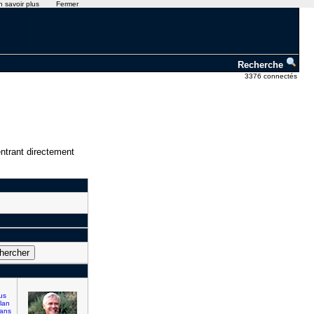
n savoir plus
Fermer
Recherche
3376 connectés
ntrant directement
us
lan
ans