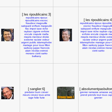
[:les ripoublicains:3]
republicains
ripoux
[:les ripoublicains:4
ripoublicains
escroc
fraudeur
magouille
republicains
ripoux
ripoubli
salopard
enflure
margoulin
escroc
fraudeur
magouill
fisc
impot
taxe
riche
salopard
enflure
margoulin
rayban
cigarre
enfoire
impot
taxe
riche
rayban
cig
encule
crapule
mafia
enfoire
encule
crapule
ma
mepris
menteur
droite
mepris
menteur
droite
extr
extreme
raciste
voleur
raciste
voleur
argent
publ
argent
public
islamophobe
islamophobe
mariage
pour
mariage
pour
tous
fillon
fillon
sarkozy
juppe
franco
sarkozy
juppe
francois
alain
nicolas
estrosi
mora
alain
nicolas
estrosi
ciotti
sarko
morano
ciotti
sarko
balkany
[:sanglier:6]
[:absolumentpasbulto
predator
burn
crever
grenier
ramasse
amasse
ar
meurs
crevez
tous
arme
prend
prends
tout
tous
cap
rage
folie
furie
grenier