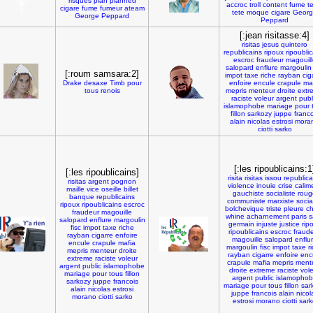
risques
plan
planned
accroc
troll
content
fume
t
cigare
fume
fumeur
ateam
tete
moque
cigare
Geor
George
Peppard
Peppard
[:jean risitasse:4]
risitas
jesus
quintero
republicains
ripoux
ripoubli
escroc
fraudeur
magouill
salopard
enflure
margoulin
[:roum samsara:2]
impot
taxe
riche
rayban
cig
Drake
desaxe
Timb
pour
enfoire
encule
crapule
ma
tous
renois
mepris
menteur
droite
extr
raciste
voleur
argent
publ
islamophobe
mariage
pour
fillon
sarkozy
juppe
franco
alain
nicolas
estrosi
mora
ciotti
sarko
[:les ripoublicains:1
[:les ripoublicains]
risita
risitas
issou
republica
risitas
argent
pognon
violence
inouie
crise
calim
maille
vice
oseille
billet
gauchiste
socialiste
roug
banque
republicains
communiste
marxiste
socia
ripoux
ripoublicains
escroc
bolchevique
triste
pleure
ch
fraudeur
magouille
whine
acharnement
paris
s
salopard
enflure
margoulin
germain
injuste
justice
rip
fisc
impot
taxe
riche
ripoublicains
escroc
fraud
rayban
cigarre
enfoire
magouille
salopard
enflu
encule
crapule
mafia
margoulin
fisc
impot
taxe
r
mepris
menteur
droite
rayban
cigarre
enfoire
enc
extreme
raciste
voleur
crapule
mafia
mepris
ment
argent
public
islamophobe
droite
extreme
raciste
vol
mariage
pour
tous
fillon
argent
public
islamopho
sarkozy
juppe
francois
mariage
pour
tous
fillon
sar
alain
nicolas
estrosi
juppe
francois
alain
nicol
morano
ciotti
sarko
estrosi
morano
ciotti
sark