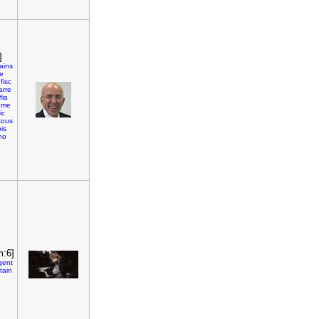
]
cains
e
fisc
arre
fia
eme
ic
tous
is
no
m:6]
gent
tain