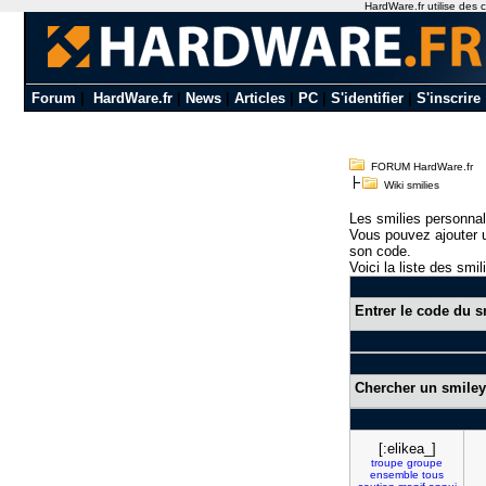
HardWare.fr utilise des c
Forum
|
HardWare.fr
|
News
|
Articles
|
PC
|
S'identifier
|
S'inscrire
FORUM HardWare.fr
Wiki smilies
Les smilies personnal
Vous pouvez ajouter u
son code.
Voici la liste des smil
Entrer le code du s
Chercher un smiley
[:elikea_]
troupe
groupe
ensemble
tous