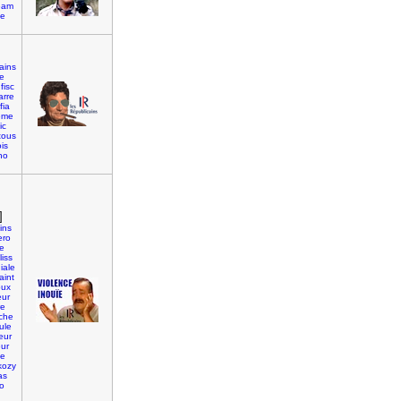
eam
ge
cains
e
fisc
arre
fia
eme
ic
tous
is
no
]
ins
ero
e
liss
iale
aint
oux
eur
re
iche
ule
eur
eur
be
kozy
as
o