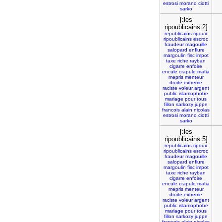
estrosi
morano
ciotti
sarko
[:les
ripoublicains:2]
republicains
ripoux
ripoublicains
escroc
fraudeur
magouille
salopard
enflure
margoulin
fisc
impot
taxe
riche
rayban
cigarre
enfoire
encule
crapule
mafia
mepris
menteur
droite
extreme
raciste
voleur
argent
public
islamophobe
mariage
pour
tous
fillon
sarkozy
juppe
francois
alain
nicolas
estrosi
morano
ciotti
sarko
[:les
ripoublicains:5]
republicains
ripoux
ripoublicains
escroc
fraudeur
magouille
salopard
enflure
margoulin
fisc
impot
taxe
riche
rayban
cigarre
enfoire
encule
crapule
mafia
mepris
menteur
droite
extreme
raciste
voleur
argent
public
islamophobe
mariage
pour
tous
fillon
sarkozy
juppe
francois
alain
nicolas