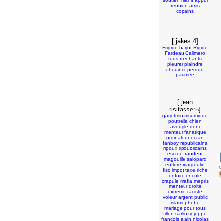
soutien
manif
appui
reunion
amis
copains
[:jakes:4]
Frigide
barjot
Rigide
Fardeau
Calimero
tous
mechants
pleurer
plaindre
chouiner
perdue
paumee
[:jean
risitasse:5]
gary
triso
trisomique
poutrella
chien
aveugle
deni
menteur
fanatique
ordinateur
ecran
fanboy
republicains
ripoux
ripoublicains
escroc
fraudeur
magouille
salopard
enflure
margoulin
fisc
impot
taxe
riche
enfoire
encule
crapule
mafia
mepris
menteur
droite
extreme
raciste
voleur
argent
public
islamophobe
mariage
pour
tous
fillon
sarkozy
juppe
francois
alain
nicolas