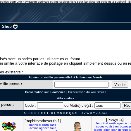
ookies pour une navigation optimale et des cookies tiers pour l'analyse du trafic et la publicité
E
|
Shop
isés sont uploadés par les utilisateurs du forum.
n smilie à votre interface de postage en cliquant simplement dessus ou en re
ies existants :
Ajouter un smilie personnalisé à la liste des favoris
milie perso :
Présentation sur 3 colonnes
|
Présentation du Wiki Smilies
Wiki smilies
 perso :
Code :
ou Mot(s) clé(s) :
A
B
C
D
E
F
G
H
I
J
K
L
M
N
O
P
Q
R
S
T
U
V
W
X
Y
Z
Autres
[:kewyn:2]
[:raphfromthesouth:1]
hannibal
smith
agence
to
hannibal
smith
sans
risques
yeah
bien
accroc
p
accroc
agence
tous
jadore
quun
plan
deroule
s