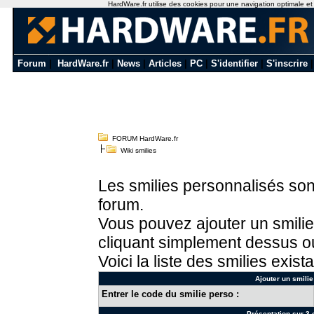
HardWare.fr utilise des cookies pour une navigation optimale et de
Forum
|
HardWare.fr
|
News
|
Articles
|
PC
|
S'identifier
|
S'inscrire
FORUM HardWare.fr
Wiki smilies
Les smilies personnalisés sont
forum.
Vous pouvez ajouter un smilie
cliquant simplement dessus ou
Voici la liste des smilies exista
Ajouter un smilie
Entrer le code du smilie perso :
Présentation sur 3