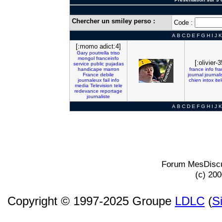
Chercher un smiley perso :
Code :
A
B
C
D
E
F
G
H
I
J
K
[:momo adict:4]
Gary
poutrella
triso
mongol
franceinfo
[:olivier-3
service
public
pujadas
handicape
marron
france
info
fra
France
debile
journal
journali
journaleux
fail
info
chien
intox
ite
media
Television
tele
redevance
reportage
journaliste
A
B
C
D
E
F
G
H
I
J
K
Forum MesDiscu
(c) 20
Copyright © 1997-2025 Groupe
LDLC
(
S