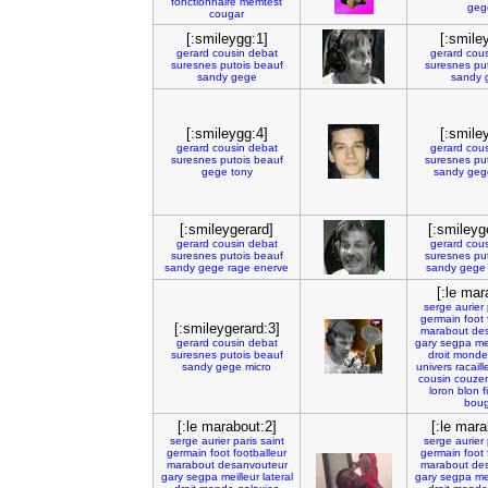
fonctionnaire
memtest
geg
cougar
[:smileygg:1]
[:smile
gerard
cousin
debat
gerard
cous
suresnes
putois
beauf
suresnes
pu
sandy
gege
sandy
[:smileygg:4]
[:smile
gerard
cousin
debat
gerard
cous
suresnes
putois
beauf
suresnes
pu
gege
tony
sandy
geg
[:smileygerard]
[:smileyg
gerard
cousin
debat
gerard
cous
suresnes
putois
beauf
suresnes
pu
sandy
gege
rage
enerve
sandy
gege
[:le mar
serge
aurier
germain
foot
[:smileygerard:3]
marabout
de
gerard
cousin
debat
gary
segpa
me
suresnes
putois
beauf
droit
monde
sandy
gege
micro
univers
racaill
cousin
couze
loron
blon
f
bou
[:le marabout:2]
[:le mara
serge
aurier
paris
saint
serge
aurier
germain
foot
footballeur
germain
foot
marabout
desanvouteur
marabout
de
gary
segpa
meilleur
lateral
gary
segpa
me