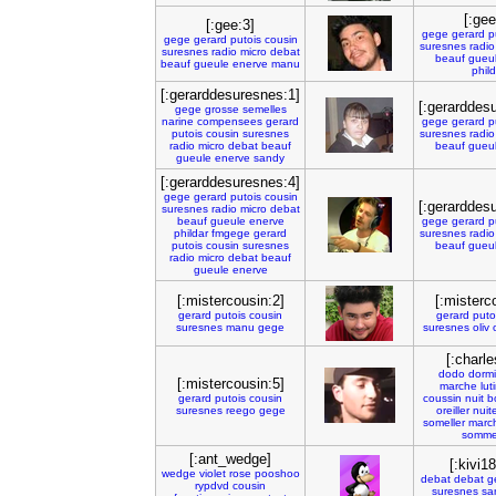
[:gee
[:gee:3]
gege
gerard
p
gege
gerard
putois
cousin
suresnes
radio
suresnes
radio
micro
debat
beauf
gueu
beauf
gueule
enerve
manu
phild
[:gerarddesuresnes:1]
[:gerarddes
gege
grosse
semelles
narine
compensees
gerard
gege
gerard
p
putois
cousin
suresnes
suresnes
radio
radio
micro
debat
beauf
beauf
gueu
gueule
enerve
sandy
[:gerarddesuresnes:4]
gege
gerard
putois
cousin
[:gerarddes
suresnes
radio
micro
debat
beauf
gueule
enerve
gege
gerard
p
phildar
fmgege
gerard
suresnes
radio
putois
cousin
suresnes
beauf
gueu
radio
micro
debat
beauf
gueule
enerve
[:mistercousin:2]
[:misterc
gerard
putois
cousin
gerard
puto
suresnes
manu
gege
suresnes
oliv
[:charle
dodo
dormi
[:mistercousin:5]
marche
lut
gerard
putois
cousin
coussin
nuit
b
suresnes
reego
gege
oreiller
nuit
someller
marc
sommei
[:ant_wedge]
[:kivi1
wedge
violet
rose
pooshoo
debat
debat
g
rypdvd
cousin
suresnes
sa