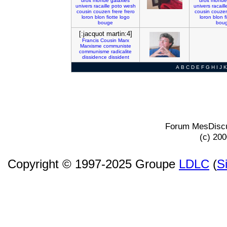
droit
monde
galaxies
droit
monde
univers
racaille
poto
wesh
univers
racaill
cousin
couzen
frere
frero
cousin
couze
loron
blon
fiotte
logo
loron
blon
f
bouge
bou
[:jacquot martin:4]
Francis
Cousin
Marx
Marxisme
communiste
communisme
radicalite
dissidence
dissident
A
B
C
D
E
F
G
H
I
J
K
Forum MesDiscu
(c) 20
Copyright © 1997-2025 Groupe
LDLC
(
S