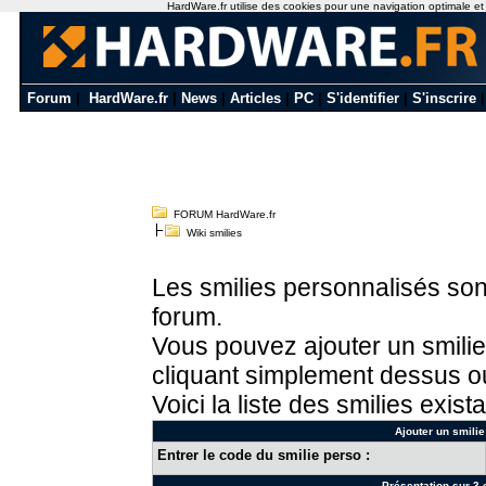
HardWare.fr utilise des cookies pour une navigation optimale et de
Forum
|
HardWare.fr
|
News
|
Articles
|
PC
|
S'identifier
|
S'inscrire
FORUM HardWare.fr
Wiki smilies
Les smilies personnalisés sont
forum.
Vous pouvez ajouter un smilie
cliquant simplement dessus ou
Voici la liste des smilies exista
Ajouter un smilie
Entrer le code du smilie perso :
Présentation sur 3