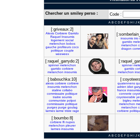
Chercher un smiley perso :
Code :
A
B
C
D
E
F
G
H
I
J
K
[:griveaux:2]
Alexis
Corbiere
Garrido
[:somberlain_
Raquel
Insoumis
insoumis
trio
logement
social
garrido
mel
melenchon
bobos
melanchon
c
gauche
profiteurs
coco
dragon
comm
politique
couple
weeweex
[:raquel_garrydo:2]
[:raquel_gar
spinner
melenchon
spinner
mel
garrido
corbiere
garrido
cor
melanchon
insoumis
melanchon
ins
[:babouchka:10]
[:coyoteera
alexis
corbiere
corbiere
quatennens
qu
insoumis
melenchon
adrien
idiot
gar
staline
collabo
france
insoumis
commissaire
politique
connerie
coyo
traitre
soumis
coyoteerable
ye
communiste
polpot
bigleu
mele
commissaire
politique
melenchon
me
purges
purge
goulag
melanchon
c
larmes
larme
triste
rage
corbiere
politiq
[:boumbo:8]
corbiere
lfi
nupes
melenchon
pleurer
larmes
insoumis
A
B
C
D
E
F
G
H
I
J
K