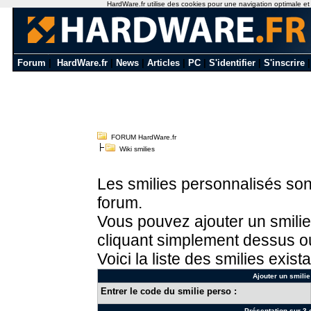
HardWare.fr utilise des cookies pour une navigation optimale et de
Forum
|
HardWare.fr
|
News
|
Articles
|
PC
|
S'identifier
|
S'inscrire
FORUM HardWare.fr
Wiki smilies
Les smilies personnalisés sont
forum.
Vous pouvez ajouter un smilie
cliquant simplement dessus ou
Voici la liste des smilies exista
Ajouter un smilie
Entrer le code du smilie perso :
Présentation sur 3