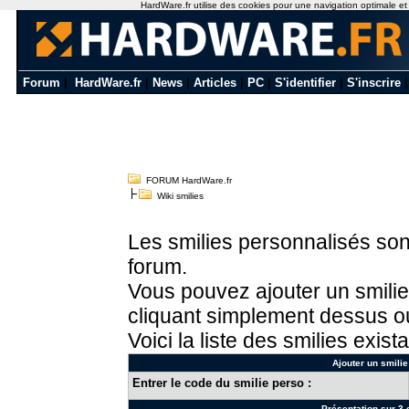
HardWare.fr utilise des cookies pour une navigation optimale et de
Forum
|
HardWare.fr
|
News
|
Articles
|
PC
|
S'identifier
|
S'inscrire
FORUM HardWare.fr
Wiki smilies
Les smilies personnalisés sont
forum.
Vous pouvez ajouter un smilie
cliquant simplement dessus ou
Voici la liste des smilies exista
Ajouter un smilie
Entrer le code du smilie perso :
Présentation sur 3