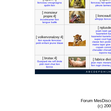
lionceau
crougnagna
lionceau
fail
spd
spdm
lion
pleure
larmes
[:monsieur
[:lionceauf
propre:4]
afrojojo
lionc
incodreamer
lion
langue
baille
[:nplusde
yvain
ivain
ga
kaamelott
ka
kaamelot
kamelo
[:volkervonalzey:4]
super
cool
hyp
lion
epaule
lionceau
classe
lion
pede
petit
enfant
jeune
blase
mains
tape
give
copain
conni
chevalier
cheval
topons
to
[:brutax:4]
[:fabrice div
Guepard
rire
rofl
drole
jean
marc
morand
ptdr
mort
chat
lion
lion
rugir
cinema
lionne
A
B
C
D
E
F
G
H
I
J
K
Forum MesDiscu
(c) 20