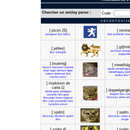
Chercher un smiley perso :
Code :
A
B
C
D
E
F
G
H
I
J
K
[:picon 25]
[:romine
peugeot
lion
blanc
lion
publicite
too
[:g@mbi
[:jahlex]
sochaux
peug
lion
ethiopie
supporte
[:louarnig]
[:viewtiful
feroce
mechant
mordre
viewti
viewtifulgr
chat
rage
demon
tigre
viewtifulgay
peti
colere
defense
lion
simba
lion
crache
tueur
[:implosion de
carla:1]
[:doppelgangb
viewti
gary
viewtigro
doppel
lion
coe
zezette
hihi
gary
lionceau
aime
am
lionceau
hetm
nigaud
lion
cute
poutrella
triso
lunettes
prout
[:spdm]
[:spdm:
lionceau
klemton
spdm
lionceau
cawa
lion
rougit
[:spdm:4]
[:spdm: