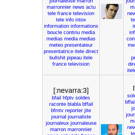
journaleuse
marron
jou
marronnier
news
actu
m
tele
france
television
ne
tele
info
intox
t
information
informations
i
boucle
continu
media
in
medias
media
medias
con
meteo
presentateur
me
presentatrice
itele
direct
bullshit
pipeau
itele
p
france
television
dir
itel
[:nevarra:3]
sol
bfail
hfptv
soldes
bffai
raconte
blabla
bffail
j
bfmtv
reporter
jite
jou
journal
journaliste
m
journaleux
journaleuse
ne
marron
marronnier
t