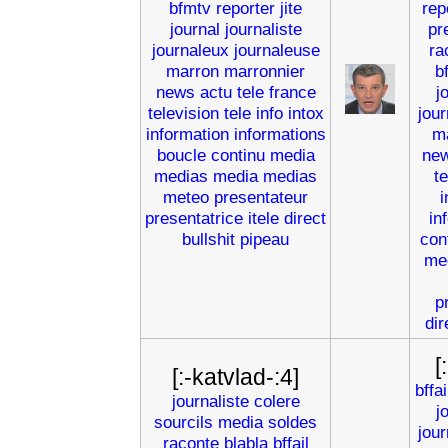
bfmtv
reporter
jite
rep
journal
journaliste
pr
journaleux
journaleuse
ra
marron
marronnier
b
news
actu
tele
france
j
television
tele
info
intox
jou
information
informations
m
boucle
continu
media
ne
medias
media
medias
t
meteo
presentateur
i
presentatrice
itele
direct
in
bullshit
pipeau
con
me
p
dir
[
[:-katvlad-:4]
bffai
journaliste
colere
j
sourcils
media
soldes
jou
raconte
blabla
bffail