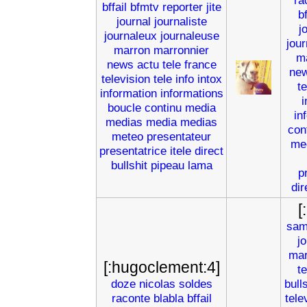
ra
bffail
bfmtv
reporter
jite
b
journal
journaliste
j
journaleux
journaleuse
jou
marron
marronnier
m
news
actu
tele
france
ne
television
tele
info
intox
t
information
informations
i
boucle
continu
media
in
medias
media
medias
con
meteo
presentateur
me
presentatrice
itele
direct
bullshit
pipeau
lama
p
dir
[
sam
jo
mar
[:hugoclement:4]
te
doze
nicolas
soldes
bull
raconte
blabla
bffail
tele