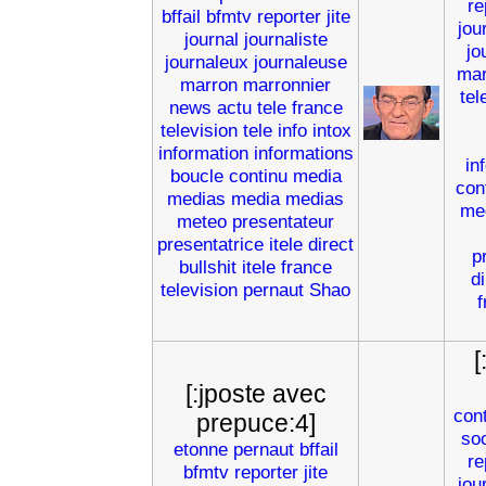
re
bffail
bfmtv
reporter
jite
jou
journal
journaliste
jo
journaleux
journaleuse
mar
marron
marronnier
tel
news
actu
tele
france
television
tele
info
intox
information
informations
in
boucle
continu
media
con
medias
media
medias
me
meteo
presentateur
presentatrice
itele
direct
p
bullshit
itele
france
di
television
pernaut
Shao
f
[
[:jposte avec
con
prepuce:4]
soc
etonne
pernaut
bffail
re
bfmtv
reporter
jite
jou