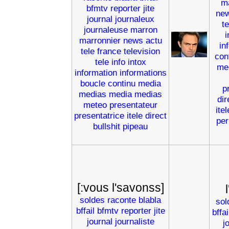
m
bfmtv
reporter
jite
ne
journal
journaleux
t
journaleuse
marron
i
marronnier
news
actu
in
tele
france
television
con
tele
info
intox
me
information
informations
boucle
continu
media
p
medias
media
medias
dir
meteo
presentateur
itel
presentatrice
itele
direct
per
bullshit
pipeau
[:vous l'savonss]
soldes
raconte
blabla
sol
bffail
bfmtv
reporter
jite
bffai
journal
journaliste
j