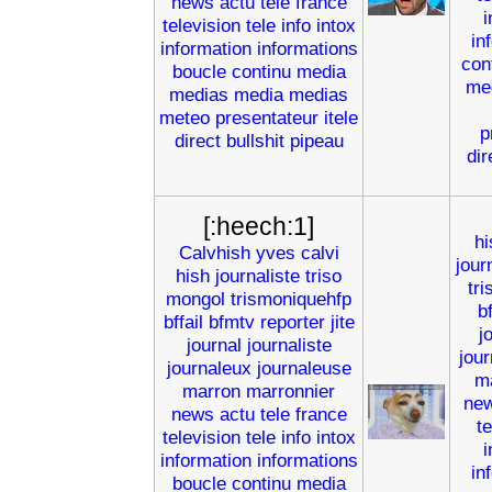
news
actu
tele
france
i
television
tele
info
intox
in
information
informations
con
boucle
continu
media
me
medias
media
medias
meteo
presentateur
itele
p
direct
bullshit
pipeau
dir
[:heech:1]
hi
Calvhish
yves
calvi
jour
hish
journaliste
triso
tr
mongol
trismoniquehfp
b
bffail
bfmtv
reporter
jite
j
journal
journaliste
jou
journaleux
journaleuse
m
marron
marronnier
ne
news
actu
tele
france
t
television
tele
info
intox
i
information
informations
in
boucle
continu
media