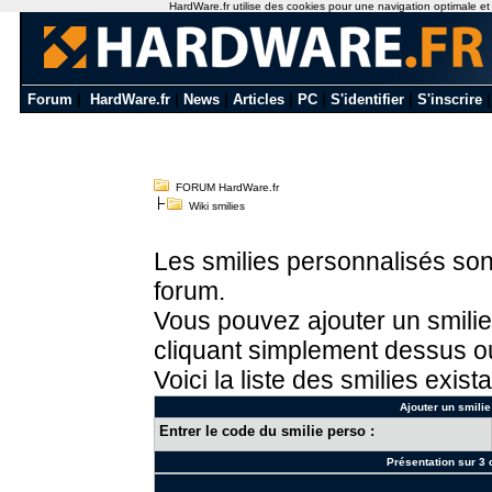
HardWare.fr utilise des cookies pour une navigation optimale et de
Forum
|
HardWare.fr
|
News
|
Articles
|
PC
|
S'identifier
|
S'inscrire
FORUM HardWare.fr
Wiki smilies
Les smilies personnalisés sont
forum.
Vous pouvez ajouter un smilie
cliquant simplement dessus ou
Voici la liste des smilies exista
Ajouter un smilie
Entrer le code du smilie perso :
Présentation sur 3