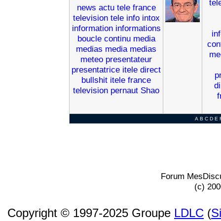
tel
news
actu
tele
france
television
tele
info
intox
information
informations
in
boucle
continu
media
con
medias
media
medias
me
meteo
presentateur
presentatrice
itele
direct
p
bullshit
itele
france
di
television
pernaut
Shao
f
A
B
C
D
E
Forum MesDiscu
(c) 20
Copyright © 1997-2025 Groupe
LDLC
(
S