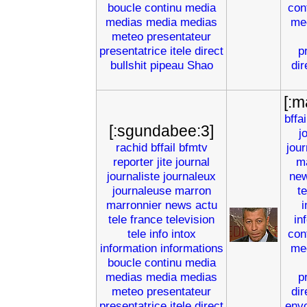
boucle
continu
media
con
medias
media
medias
me
meteo
presentateur
presentatrice
itele
direct
p
bullshit
pipeau
Shao
dir
[:m
bffai
[:sgundabee:3]
j
rachid
bffail
bfmtv
jou
reporter
jite
journal
m
journaliste
journaleux
ne
journaleuse
marron
t
marronnier
news
actu
i
tele
france
television
in
tele
info
intox
con
information
informations
me
boucle
continu
media
medias
media
medias
p
meteo
presentateur
dir
presentatrice
itele
direct
env