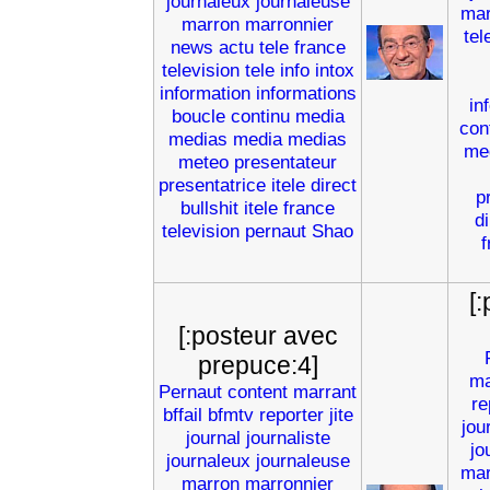
journaleux
journaleuse
mar
marron
marronnier
tel
news
actu
tele
france
television
tele
info
intox
information
informations
in
boucle
continu
media
con
medias
media
medias
me
meteo
presentateur
presentatrice
itele
direct
p
bullshit
itele
france
di
television
pernaut
Shao
f
[
[:posteur avec
prepuce:4]
ma
Pernaut
content
marrant
re
bffail
bfmtv
reporter
jite
jou
journal
journaliste
jo
journaleux
journaleuse
mar
marron
marronnier