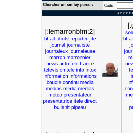
Chercher un smiley perso :
Code :
A
B
C
D
E
[
[:lemarronbfm:2]
sol
bffail
bfmtv
reporter
jite
bffai
journal
journaliste
j
journaleux
journaleuse
jou
marron
marronnier
m
news
actu
tele
france
ne
television
tele
info
intox
t
information
informations
i
boucle
continu
media
in
medias
media
medias
con
meteo
presentateur
me
presentatrice
itele
direct
bullshit
pipeau
p