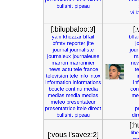
bullshit
pipeau
vill
[:bilupbaloo:3]
[
yani
khezzar
bffail
bffai
bfmtv
reporter
jite
j
journal
journaliste
jou
journaleux
journaleuse
m
marron
marronnier
ne
news
actu
tele
france
t
television
tele
info
intox
i
information
informations
in
boucle
continu
media
con
medias
media
medias
me
meteo
presentateur
presentatrice
itele
direct
p
bullshit
pipeau
dir
[:
libe
[:vous l'savez:2]