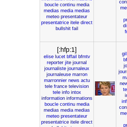
con
boucle
continu
media
me
medias
media
medias
meteo
presentateur
p
presentatrice
itele
direct
di
bullshit
fail
f
[:hfp:1]
gi
elise
lucet
bffail
bfmtv
b
reporter
jite
journal
j
journaliste
journaleux
jou
journaleuse
marron
m
marronnier
news
actu
ne
tele
france
television
t
tele
info
intox
i
information
informations
in
boucle
continu
media
con
medias
media
medias
me
meteo
presentateur
presentatrice
itele
direct
p