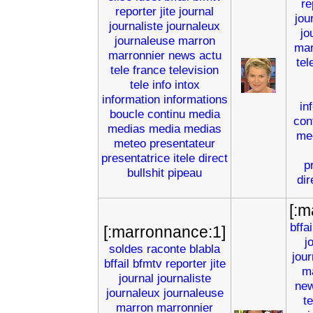
re
reporter
jite
journal
jou
journaliste
journaleux
jo
journaleuse
marron
mar
marronnier
news
actu
tel
tele
france
television
tele
info
intox
information
informations
in
boucle
continu
media
con
medias
media
medias
me
meteo
presentateur
presentatrice
itele
direct
p
bullshit
pipeau
dir
[:m
bffai
[:marronnance:1]
j
soldes
raconte
blabla
jou
bffail
bfmtv
reporter
jite
m
journal
journaliste
ne
journaleux
journaleuse
t
marron
marronnier