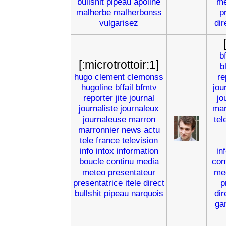
bullshit
pipeau
apoline
me
malherbe
malherbonss
p
vulgarisez
dir
bf
[:microtrottoir:1]
b
hugo
clement
clemonss
re
hugoline
bffail
bfmtv
jou
reporter
jite
journal
jo
journaliste
journaleux
mar
journaleuse
marron
tel
marronnier
news
actu
tele
france
television
info
intox
information
in
boucle
continu
media
con
meteo
presentateur
me
presentatrice
itele
direct
p
bullshit
pipeau
narquois
dir
ga