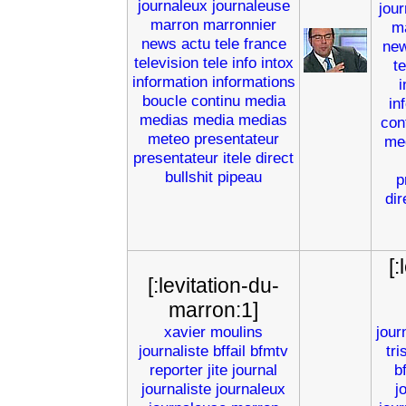
journaleux
journaleuse
jou
marron
marronnier
m
news
actu
tele
france
ne
television
tele
info
intox
t
information
informations
i
boucle
continu
media
in
medias
media
medias
con
meteo
presentateur
me
presentateur
itele
direct
bullshit
pipeau
p
dir
[:
[:levitation-du-
marron:1]
xavier
moulins
jour
journaliste
bffail
bfmtv
tr
reporter
jite
journal
b
journaliste
journaleux
j