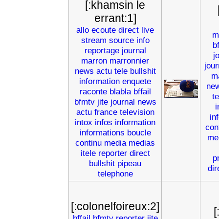
[:khamsin le
errant:1]
allo
ecoute
direct
live
m
stream
source
info
b
reportage
journal
j
marron
marronnier
jou
news
actu
tele
bullshit
m
information
enquete
ne
raconte
blabla
bffail
t
bfmtv
jite
journal
news
i
actu
france
television
in
intox
infos
information
con
informations
boucle
me
continu
media
medias
itele
reporter
direct
p
bullshit
pipeau
dir
telephone
[:colonelfoireux:2]
[
bffail
bfmtv
reporter
jite