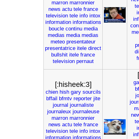
marron
marronnier
t
news
actu
tele
france
i
television
tele
info
intox
in
information
informations
con
boucle
continu
media
me
medias
media
medias
meteo
presentateur
p
presentatrice
itele
direct
di
bullshit
itele
france
f
television
pernaut
ga
[:hisheek:3]
b
chien
hish
gary
sourcils
j
bffail
bfmtv
reporter
jite
jou
journal
journaliste
m
journaleux
journaleuse
ne
marron
marronnier
t
news
actu
tele
france
i
television
tele
info
intox
in
information
informations