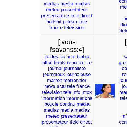
con
medias
media
medias
me
meteo
presentateur
presentatrice
itele
direct
p
bullshit
pipeau
itele
dir
france
television
itel
[:vous
l'savonss:4]
soldes
raconte
blabla
s
bffail
bfmtv
reporter
jite
gren
journal
journaliste
co
journaleux
journaleuse
re
marron
marronnier
jou
news
actu
tele
france
jo
television
tele
info
intox
mar
information
informations
tel
boucle
continu
media
medias
media
medias
meteo
presentateur
in
presentateur
itele
direct
con