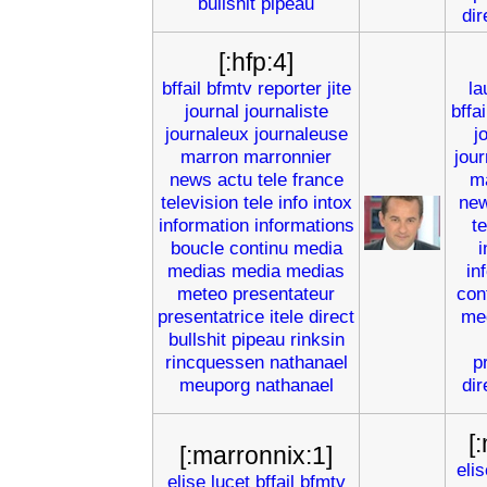
bullshit
pipeau
dir
[:hfp:4]
bffail
bfmtv
reporter
jite
la
journal
journaliste
bffai
journaleux
journaleuse
j
marron
marronnier
jou
news
actu
tele
france
m
television
tele
info
intox
ne
information
informations
t
boucle
continu
media
i
medias
media
medias
in
meteo
presentateur
con
presentatrice
itele
direct
me
bullshit
pipeau
rinksin
rincquessen
nathanael
p
meuporg
nathanael
dir
[
[:marronnix:1]
elis
elise
lucet
bffail
bfmtv