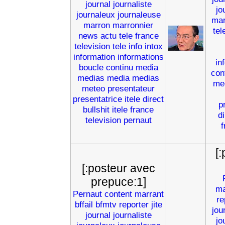
journal
journaliste
jo
journaleux
journaleuse
mar
marron
marronnier
tel
news
actu
tele
france
television
tele
info
intox
information
informations
in
boucle
continu
media
con
medias
media
medias
me
meteo
presentateur
presentatrice
itele
direct
p
bullshit
itele
france
di
television
pernaut
f
[
[:posteur avec
prepuce:1]
ma
Pernaut
content
marrant
re
bffail
bfmtv
reporter
jite
jou
journal
journaliste
jo