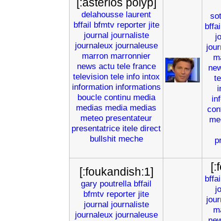
[:asterios polyp]
delahousse
laurent
so
bffail
bfmtv
reporter
jite
bffai
journal
journaliste
j
journaleux
journaleuse
jou
marron
marronnier
m
news
actu
tele
france
ne
television
tele
info
intox
t
information
informations
i
boucle
continu
media
in
medias
media
medias
con
meteo
presentateur
me
presentatrice
itele
direct
bullshit
meche
p
[:
[:foukandish:1]
bffai
gary
poutrella
bffail
j
bfmtv
reporter
jite
jou
journal
journaliste
m
journaleux
journaleuse
ne