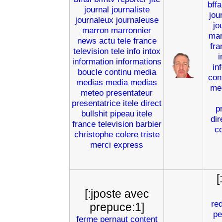
bffa
journal
journaliste
jou
journaleux
journaleuse
jo
marron
marronnier
mar
news
actu
tele
france
fra
television
tele
info
intox
i
information
informations
in
boucle
continu
media
con
medias
media
medias
me
meteo
presentateur
presentatrice
itele
direct
p
bullshit
pipeau
itele
dir
france
television
barbier
c
christophe
colere
triste
merci
express
[
[:jposte avec
re
prepuce:1]
pe
ferme
pernaut
content