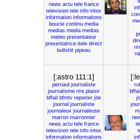
i
news
actu
tele
france
in
television
tele
info
intox
con
information
informations
me
boucle
continu
media
medias
media
medias
p
meteo
presentateur
dir
presentatrice
itele
direct
ri
bullshit
pipeau
na
[:astro 111:1]
[:
pernaut
journaliste
ru
journalisme
rire
plaisir
bffai
bffail
bfmtv
reporter
jite
j
journal
journaliste
jou
journaleux
journaleuse
m
marron
marronnier
ne
news
actu
tele
france
t
television
tele
info
intox
i
information
informations
in