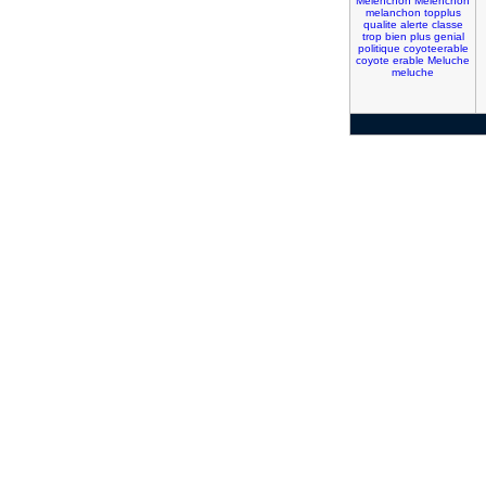
Melenchon
Melenchon
melanchon
topplus
qualite
alerte
classe
trop
bien
plus
genial
politique
coyoteerable
coyote
erable
Meluche
meluche