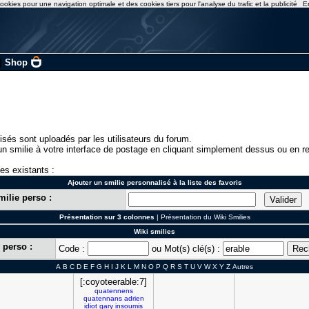
ookies pour une navigation optimale et des cookies tiers pour l'analyse du trafic et la publicité
E
|
Shop
isés sont uploadés par les utilisateurs du forum.
n smilie à votre interface de postage en cliquant simplement dessus ou en re
ies existants :
Ajouter un smilie personnalisé à la liste des favoris
milie perso :
Présentation sur 3 colonnes
|
Présentation du Wiki Smilies
Wiki smilies
 perso :
Code :
ou Mot(s) clé(s) :
A
B
C
D
E
F
G
H
I
J
K
L
M
N
O
P
Q
R
S
T
U
V
W
X
Y
Z
Autres
[:coyoteerable:7]
quatennens
quatennans
adrien
idiot
gary
insoumis