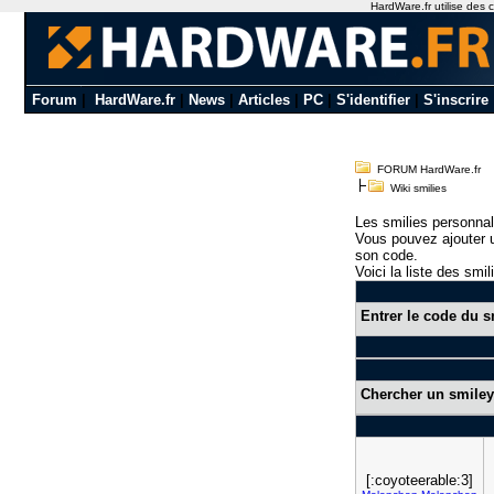
HardWare.fr utilise des c
Forum
|
HardWare.fr
|
News
|
Articles
|
PC
|
S'identifier
|
S'inscrire
FORUM HardWare.fr
Wiki smilies
Les smilies personnal
Vous pouvez ajouter u
son code.
Voici la liste des smil
Entrer le code du s
Chercher un smiley
[:coyoteerable:3]