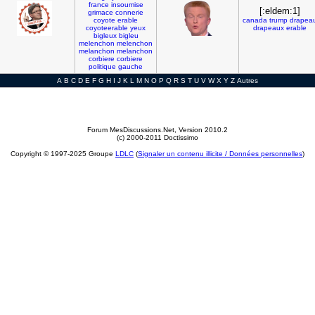
france
insoumise
[:eldem:1]
grimace
connerie
coyote
erable
canada
trump
drapea
coyoteerable
yeux
drapeaux
erable
bigleux
bigleu
melenchon
melenchon
melanchon
melanchon
corbiere
corbiere
politique
gauche
A
B
C
D
E
F
G
H
I
J
K
L
M
N
O
P
Q
R
S
T
U
V
W
X
Y
Z
Autres
Forum MesDiscussions.Net
, Version 2010.2
(c) 2000-2011 Doctissimo
Copyright © 1997-2025 Groupe
LDLC
(
Signaler un contenu illicite / Données personnelles
)