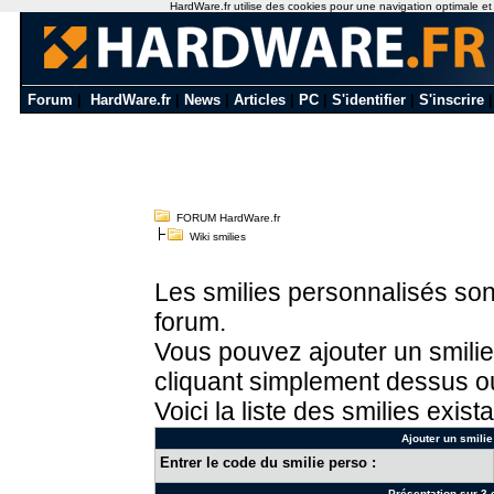
HardWare.fr utilise des cookies pour une navigation optimale et de
Forum
|
HardWare.fr
|
News
|
Articles
|
PC
|
S'identifier
|
S'inscrire
FORUM HardWare.fr
Wiki smilies
Les smilies personnalisés sont
forum.
Vous pouvez ajouter un smilie
cliquant simplement dessus ou
Voici la liste des smilies exista
Ajouter un smilie
Entrer le code du smilie perso :
Présentation sur 3