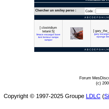
Chercher un smiley perso :
Code :
A
B
C
D
E
F
G
H
I
J
K
[:clostridium
[:gary_the_
tetanii:5]
gary
escargo
limace
escargot
bave
eponge
li
lent
lenteur
rampe
ramper
A
B
C
D
E
F
G
H
I
J
K
Forum MesDiscu
(c) 20
Copyright © 1997-2025 Groupe
LDLC
(
S