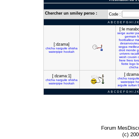
Chercher un smiley perso :
Code :
A
B
C
D
E
F
G
H
I
J
K
[:le marabo
serge
aurier
pa
germain
f
footballeur
ma
desanvouteu
[:dzama]
segpa
meilleu
chicha
narguile
shisha
droit
monde
g
waterpipe
hookah
univers
racail
wesh
cousin
frere
frero
lor
fiotte
logo
b
chicha
[:dzama
[:dzama:1]
chicha
narguil
chicha
narguile
shisha
waterpipe
h
waterpipe
hookah
arguile
sultan
A
B
C
D
E
F
G
H
I
J
K
Forum MesDiscu
(c) 20