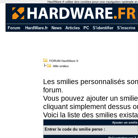
HardWare.fr utilise des cookies pour une navigation optimale et de
Forum
|
HardWare.fr
|
News
|
Articles
|
PC
|
S'identifier
|
S'inscrire
FORUM HardWare.fr
Wiki smilies
Les smilies personnalisés sont
forum.
Vous pouvez ajouter un smilie
cliquant simplement dessus ou
Voici la liste des smilies exista
Ajouter un smilie
Entrer le code du smilie perso :
Présentation sur 3