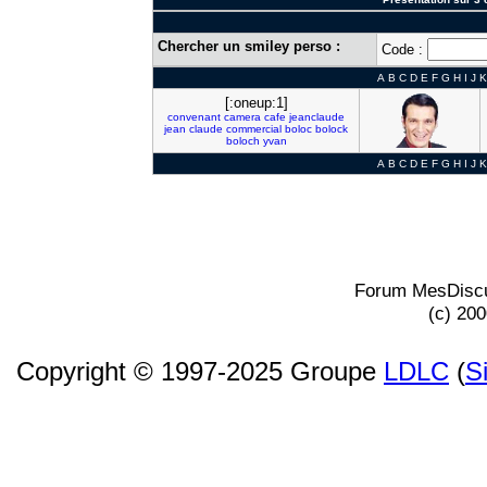
Chercher un smiley perso :
Code :
A
B
C
D
E
F
G
H
I
J
K
[:oneup:1]
convenant
camera
cafe
jeanclaude
jean
claude
commercial
boloc
bolock
boloch
yvan
A
B
C
D
E
F
G
H
I
J
K
Forum MesDiscu
(c) 20
Copyright © 1997-2025 Groupe
LDLC
(
S