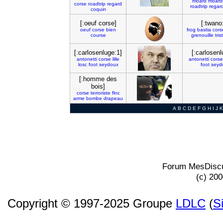
moard
moard
corse
roadtrip
regard
roadtrip
regar
coquin
[:oeuf corse]
[:twano
oeuf
corse
bien
frog
bastia
cors
course
grenouille
tris
[:carlosenluge:1]
[:carlosenl
antonetti
corse
lille
antonetti
corse
losc
foot
seydoux
foot
seyd
[:homme des
bois]
corse
terroriste
flnc
arme
bombe
drapeau
A
B
C
D
E
F
G
H
I
J
K
Forum MesDiscu
(c) 20
Copyright © 1997-2025 Groupe
LDLC
(
S