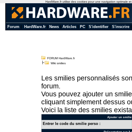
HardWare.fr utilise des cookies pour une navigation optimale et de
Forum
|
HardWare.fr
|
News
|
Articles
|
PC
|
S'identifier
|
S'inscrire
FORUM HardWare.fr
Wiki smilies
Les smilies personnalisés sont
forum.
Vous pouvez ajouter un smilie
cliquant simplement dessus ou
Voici la liste des smilies exista
Ajouter un smilie
Entrer le code du smilie perso :
Présentation sur 3