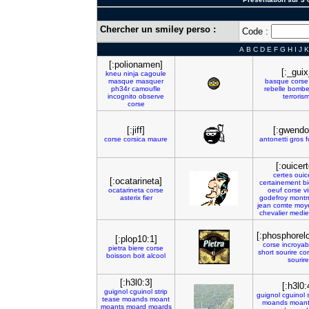
Chercher un smiley perso :
Code :
A
B
C
D
E
F
G
H
I
J
K
[:polionamen]
[:_guix
kneu
ninja
cagoule
masque
masquer
basque
corse
ph34r
camoufle
rebelle
bomb
incognito
observe
terroris
corse
[:jiff]
[:gwendo
corse
corsica
maure
antonetti
gros
f
[:ouicer
certes
ouic
[:ocatarineta]
certainement
b
ocatarineta
corse
oeuf
corse
v
asterix
fier
godefroy
montmi
jean
comte
moy
chevalier
medie
[:phosphorel
[:plop10:1]
corse
incroyab
pietra
biere
corse
short
sourire
cor
boisson
boit
alcool
sourire
[:h3l0:3]
[:h3l0:
guignol
cguinol
strip
guignol
cguinol
tease
moands
moant
moands
moan
moants
moard
moards