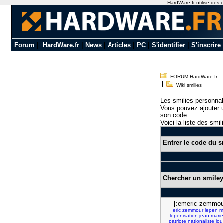
HardWare.fr utilise des c
Forum
|
HardWare.fr
|
News
|
Articles
|
PC
|
S'identifier
|
S'inscrire
FORUM HardWare.fr
Wiki smilies
Les smilies personnal
Vous pouvez ajouter u
son code.
Voici la liste des smil
Entrer le code du s
Chercher un smiley
[:emeric zemmou
eric
zemmour
lepen
m
lepenisation
jean
marie
patriote
nationaliste
jou