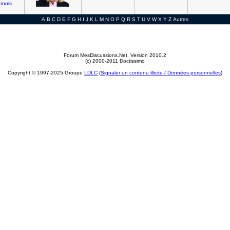
rnois
A
B
C
D
E
F
G
H
I
J
K
L
M
N
O
P
Q
R
S
T
U
V
W
X
Y
Z
Autres
Forum MesDiscussions.Net
, Version 2010.2
(c) 2000-2011 Doctissimo
Copyright © 1997-2025 Groupe
LDLC
(
Signaler un contenu illicite / Données personnelles
)