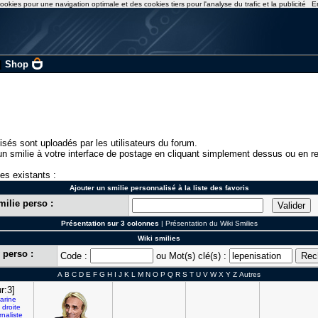
ookies pour une navigation optimale et des cookies tiers pour l'analyse du trafic et la publicité
E
|
Shop
isés sont uploadés par les utilisateurs du forum.
n smilie à votre interface de postage en cliquant simplement dessus ou en re
ies existants :
Ajouter un smilie personnalisé à la liste des favoris
milie perso :
Présentation sur 3 colonnes
|
Présentation du Wiki Smilies
Wiki smilies
 perso :
Code :
ou Mot(s) clé(s) :
A
B
C
D
E
F
G
H
I
J
K
L
M
N
O
P
Q
R
S
T
U
V
W
X
Y
Z
Autres
r:3]
arine
droite
rnaliste