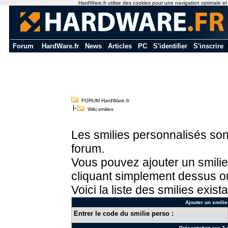
HardWare.fr utilise des cookies pour une navigation optimale et de
Forum
|
HardWare.fr
|
News
|
Articles
|
PC
|
S'identifier
|
S'inscrire
FORUM HardWare.fr
Wiki smilies
Les smilies personnalisés sont
forum.
Vous pouvez ajouter un smilie
cliquant simplement dessus ou
Voici la liste des smilies exista
Ajouter un smilie
Entrer le code du smilie perso :
Présentation sur 3