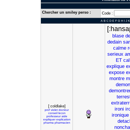
Chercher un smiley perso :
Code :
A
B
C
D
E
F
G
H
I
J
K
[:hansa
blase
d
dedain
sa
calme
r
serieux
am
ET
ca
explique
e
expose
e
montre
m
demon
demontre
terres
extrater
[:coldlake]
ironi
ir
prof
violet
docteur
conseil
lecon
ironique
professeur
aide
expliquer
explication
detac
pharma
pharmacien
noncha