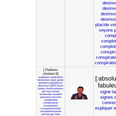
desinv
desinv
desinvo
desinvo
placide
voi
voyons
compl
complot
complot
conspir
conspirati
conspirati
[:l'helleno-
chretien:6]
[:absol
expliquer
explication
demontrer
main
geste
dissident
dissidence
fabule
discours
CQFD
herve
ryssen
demonstration
signe
l
juif
nazi
raciste
antisemite
complot
signes
parceque
boomer
complotiste
comren
complotisme
conspiration
expliquer
e
conspirationniste
conspirationnisme
mensonge
fake