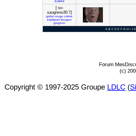
bullshit
[:so-
saugrenu30:7]
gabin
rouge
colere
expliquer
bougon
grognon
A
B
C
D
E
F
G
H
I
J
K
Forum MesDiscu
(c) 20
Copyright © 1997-2025 Groupe
LDLC
(
S