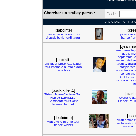
Chercher un smiley perso :
Code :
A
B
C
D
E
F
G
H
I
J
K
[:lapointe]
[:gre
paicai
pece
paycay
tour
paris
tour
e
chassis
boitier
ordinateur
france
fra
[:jean ma
jean
marie
big
debile
my
septembre
t
[:leblatt]
center
crie
hur
eric
judor
ramzy
explication
launetv
dissi
tour
infernale
humour
voila
complotiste
tada
bras
conspiration
c
conspirati
bullshit
men
vaccin
antivax
bi
[:darkikiller:1]
[:darki
Thierry
Adam
Cyclisme
Tour
France
DarkikiLLer
Cyclisme
da
Commentateur
Sacre
France
Paul
Numero
france2
[:no
[:bafnim:5]
prudhomme
c
wiggo
velo
froome
tour
neutralisation
france
winner
vitesse
a