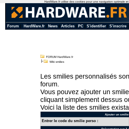
HardWare.fr utilise des cookies pour une navigation optimale et de
Forum
|
HardWare.fr
|
News
|
Articles
|
PC
|
S'identifier
|
S'inscrire
FORUM HardWare.fr
Wiki smilies
Les smilies personnalisés sont
forum.
Vous pouvez ajouter un smilie
cliquant simplement dessus ou
Voici la liste des smilies exista
Ajouter un smilie
Entrer le code du smilie perso :
Présentation sur 3