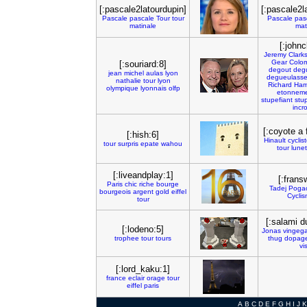
[:pascale2latourdupin]
[:pascale2l
Pascale
pascale
Tour
tour
Pascale
pas
matinale
mat
[:johnc
Jeremy
Clark
Gear
Colo
[:souriard:8]
degout
deg
jean
michel
aulas
lyon
degueulass
nathalie
tour
lyon
Richard
Ha
olympique
lyonnais
olfp
etonnem
stupefiant
stup
incr
[:coyote a 
[:hish:6]
Hinault
cyclis
tour
surpris
epate
wahou
tour
lunet
[:liveandplay:1]
[:frans
Paris
chic
riche
bourge
Tadej
Poga
bourgeois
argent
gold
eiffel
Cycli
tour
[:salami d
[:lodeno:5]
Jonas
vingeg
trophee
tour
tours
thug
dopag
vi
[:lord_kaku:1]
france
eclair
orage
tour
eiffel
paris
A
B
C
D
E
F
G
H
I
J
K