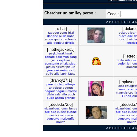
Chercher un smiley perso :
Code :
A
B
C
D
E
F
G
H
I
J
K
[:x-bar]
[:delaru
rappeur
zermi
bilal
delarue
jean
dadane
ouille
bobo
outch
aille
do
arrete
quoi
chat
honte
ouch
hein
k
aille
douleur
difficile
keskidit
[:ripthejacker:3]
psykokwak
kwak
[:letrec:
canard
pokemon
sang
yeux
explose
ouille
aille
ouc
consterne
ohlala
pleur
sodomie
hond
pleurs
pleurer
pleure
douleur
yeux
oeil
oeils
ouch
ouille
aille
lapin
faute
[:franky27:1]
[:nplusde
peur
douleur
effraye
dico
courget
angoisse
degout
zero
naze
ba
degout
degueu
moche
mauvais
courri
vilain
sale
aille
ouch
Funes
jou
ouille
ariana
grande
[:dededu72:6]
[:dededu7
tricatel
duchemin
funes
tricatel
duchem
aile
aille
cuisse
cuisine
aile
aille
cuisse
merde
coef
usine
merde
coef
conserve
malbouffe
conserve
mal
bouffe
bouffe
A
B
C
D
E
F
G
H
I
J
K