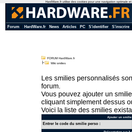
HardWare.fr utilise des cookies pour une navigation optimale et de
Forum
|
HardWare.fr
|
News
|
Articles
|
PC
|
S'identifier
|
S'inscrire
FORUM HardWare.fr
Wiki smilies
Les smilies personnalisés sont
forum.
Vous pouvez ajouter un smilie
cliquant simplement dessus ou
Voici la liste des smilies exista
Ajouter un smilie
Entrer le code du smilie perso :
Présentation sur 3