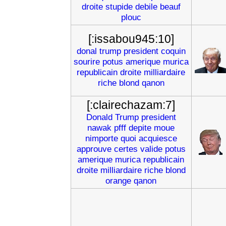
droite
stupide
debile
beauf
plouc
[:issabou945:10]
donal
trump
president
coquin
sourire
potus
amerique
murica
republicain
droite
milliardaire
riche
blond
qanon
[:clairechazam:7]
Donald
Trump
president
nawak
pfff
depite
moue
nimporte
quoi
acquiesce
approuve
certes
valide
potus
amerique
murica
republicain
droite
milliardaire
riche
blond
orange
qanon