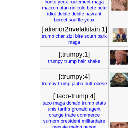
honte
yeux
roulement
maga
macron
otan
ridicule
bete
bete
idiot
debile
debile
navrant
bordel
souffle
yeux
[:alienor2nvelakitain:1]
trump
char
zizi
bite
south
park
maga
[:trumpy:1]
trumpy
trump
hair
shake
[:trumpy:4]
trumpy
trump
jabba
hutt
obese
[:taco-trump:4]
taco
maga
donald
trump
etats
unis
tariffs
gronald
agent
orange
trade
commerce
surnom
president
milliardaire
messie
melon
qanon