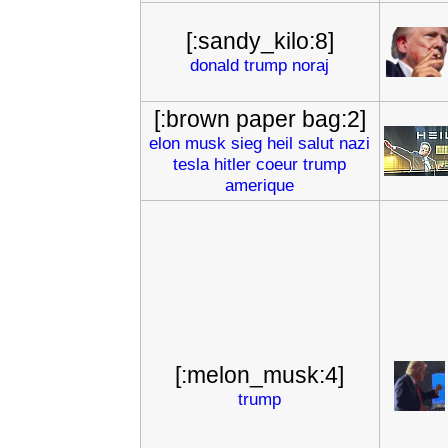
[:sandy_kilo:8]
donald
trump
noraj
[:brown paper bag:2]
elon
musk
sieg
heil
salut
nazi
tesla
hitler
coeur
trump
amerique
[:melon_musk:4]
trump