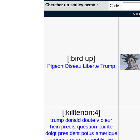
Chercher un smiley perso :
Code :
A
B
[:bird up]
Pigeon
Oiseau
Liberte
Trump
[:killterion:4]
trump
donald
doute
violeur
hein
precis
question
pointe
doigt
president
potus
amerique
america
murica
republicain