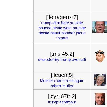
[:le rageux:7]
trump
idiot
bete
stupide
bouche
heink
what
stupide
debile
beauf
boomer
plouc
tocard
[:ms 45:2]
deal
stormy
trump
avenatti
[:leuen:5]
Mueller
trump
russiagate
robert
muller
[:cyril67fr:2]
trump
zemmour