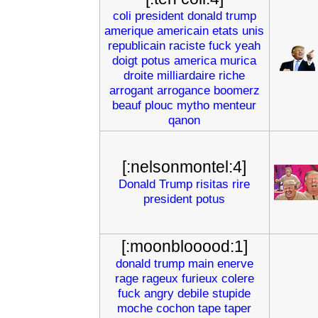
coli
president
donald
trump
amerique
americain
etats
unis
republicain
raciste
fuck
yeah
doigt
potus
america
murica
droite
milliardaire
riche
arrogant
arrogance
boomerz
beauf
plouc
mytho
menteur
qanon
[:nelsonmontel:4]
Donald
Trump
risitas
rire
president
potus
[:moonblooood:1]
donald
trump
main
enerve
rage
rageux
furieux
colere
fuck
angry
debile
stupide
moche
cochon
tape
taper