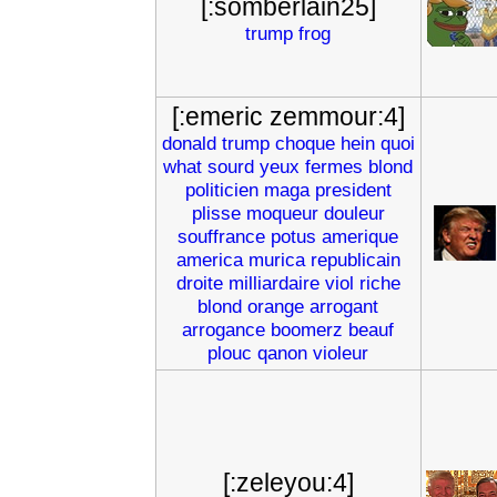
[:somberlain25]
trump
frog
[:emeric zemmour:4]
donald
trump
choque
hein
quoi
what
sourd
yeux
fermes
blond
politicien
maga
president
plisse
moqueur
douleur
souffrance
potus
amerique
america
murica
republicain
droite
milliardaire
viol
riche
blond
orange
arrogant
arrogance
boomerz
beauf
plouc
qanon
violeur
[:zeleyou:4]