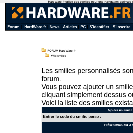
HardWare.fr utilise des cookies pour une navigation optimale et 
Forum
|
HardWare.fr
|
News
|
Articles
|
PC
|
S'identifier
|
S'inscrire
FORUM HardWare.fr
Wiki smilies
Les smilies personnalisés sont
forum.
Vous pouvez ajouter un smilie
cliquant simplement dessus ou
Voici la liste des smilies exista
Ajouter un smilie
Entrer le code du smilie perso :
Présentation sur 3