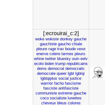
[:ecrouirai_c:2]
woke
wokiste
donkey
gauche
gauchiste
gaucho
chiale
pleure
rage
trav
boude
vexe
enerve
colere
larmes
pleurs
whine
twitter
bluesky
ouin
eelv
ecolo
biden
trump
republicains
dems
democrat
democratic
democrate
queer
lgbt
lgbtqi
lgbtqiplus
social
justice
warrior
facho
fascisme
fasciste
antifasciste
communiste
extreme
gauche
coco
socialiste
lunettes
cheveux
bleus
colores