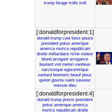
trump
farage
trolls
troll
[:donaldforpresident:1]
donald
trump
cool
boss
pouce
president
potus
amerique
america
murica
republicain
droite
milliardaire
riche
violeur
blond
arrogant
arrogance
boulard
viol
melon
vaniteux
narcissique
egocentrique
vantard
boomerz
beauf
plouc
qanon
gourou
saint
sauveur
messie
dieu
[:donaldforpresident:4]
donald
trump
precis
president
potus
amerique
america
murica
republicain
droite