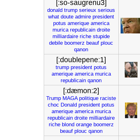
[:so-saugrenu3]
donald
trump
serieux
serious
what
doute
admire
president
potus
amerique
america
murica
republicain
droite
milliardaire
riche
stupide
debile
boomerz
beauf
plouc
qanon
[:doublepene:1]
trump
president
potus
amerique
america
murica
republicain
qanon
[:dæmon:2]
Trump
MAGA
politique
raciste
choc
Donald
president
potus
amerique
america
murica
republicain
droite
milliardaire
riche
blond
orange
boomerz
beauf
plouc
qanon