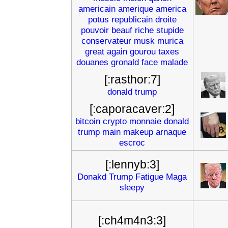
americain
amerique
america
potus
republicain
droite
pouvoir
beauf
riche
stupide
conservateur
musk
murica
great
again
gourou
taxes
douanes
gronald
face
malade
[:rasthor:7]
donald
trump
[:caporacaver:2]
bitcoin
crypto
monnaie
donald
trump
main
makeup
arnaque
escroc
[:lennyb:3]
Donakd
Trump
Fatigue
Maga
sleepy
[:ch4m4n3:3]