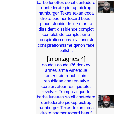
barbe
lunettes
soleil
confedere
confederate
pickup
pickup
hamburger
Texas
texan
coca
droite
boomer
tocard
beauf
plouc
stupide
debile
murica
dissident
dissidence
complot
complotiste
complotisme
conspiration
conspirationniste
conspirationnisme
qanon
fake
bullshit
[:montagnes:4]
doudou
doudou36
donkey
armes
arme
Amerique
americain
republicain
republican
conservative
conservateur
fusil
pistolet
revolver
Trump
casquette
barbe
lunettes
soleil
confedere
confederate
pickup
pickup
hamburger
Texas
texan
coca
droite
boomer
tocard
beauf