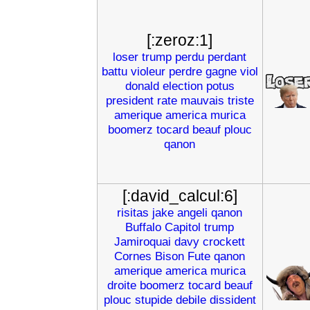
[:zeroz:1]
loser
trump
perdu
perdant
battu
violeur
perdre
gagne
viol
donald
election
potus
president
rate
mauvais
triste
amerique
america
murica
boomerz
tocard
beauf
plouc
qanon
[:david_calcul:6]
risitas
jake
angeli
qanon
Buffalo
Capitol
trump
Jamiroquai
davy
crockett
Cornes
Bison
Fute
qanon
amerique
america
murica
droite
boomerz
tocard
beauf
plouc
stupide
debile
dissident