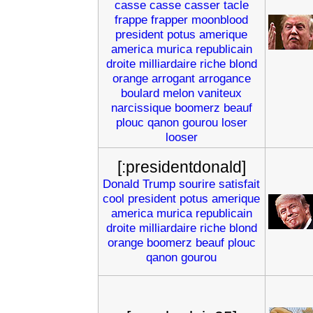
casse
casse
casser
tacle
frappe
frapper
moonblood
president
potus
amerique
america
murica
republicain
droite
milliardaire
riche
blond
orange
arrogant
arrogance
boulard
melon
vaniteux
narcissique
boomerz
beauf
plouc
qanon
gourou
loser
looser
[:presidentdonald]
Donald
Trump
sourire
satisfait
cool
president
potus
amerique
america
murica
republicain
droite
milliardaire
riche
blond
orange
boomerz
beauf
plouc
qanon
gourou