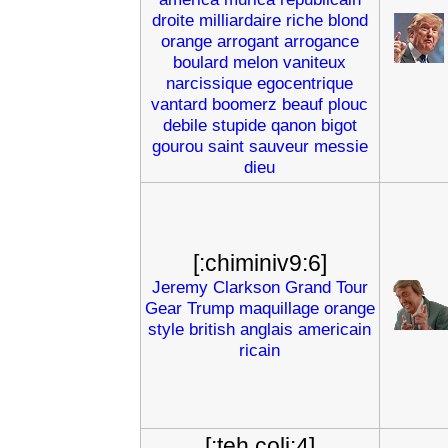
droite
milliardaire
riche
blond
orange
arrogant
arrogance
boulard
melon
vaniteux
narcissique
egocentrique
vantard
boomerz
beauf
plouc
debile
stupide
qanon
bigot
gourou
saint
sauveur
messie
dieu
[:chiminiv9:6]
Jeremy
Clarkson
Grand
Tour
Gear
Trump
maquillage
orange
style
british
anglais
americain
ricain
[:teh coli:4]