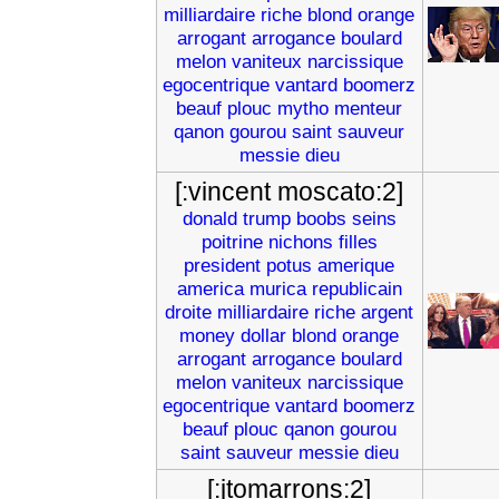
milliardaire
riche
blond
orange
arrogant
arrogance
boulard
melon
vaniteux
narcissique
egocentrique
vantard
boomerz
beauf
plouc
mytho
menteur
qanon
gourou
saint
sauveur
messie
dieu
[:vincent moscato:2]
donald
trump
boobs
seins
poitrine
nichons
filles
president
potus
amerique
america
murica
republicain
droite
milliardaire
riche
argent
money
dollar
blond
orange
arrogant
arrogance
boulard
melon
vaniteux
narcissique
egocentrique
vantard
boomerz
beauf
plouc
qanon
gourou
saint
sauveur
messie
dieu
[:jtomarrons:2]