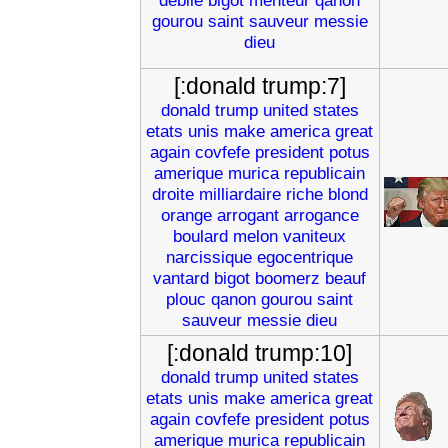
debile
bigot
menteur
qanon
gourou
saint
sauveur
messie
dieu
[:donald trump:7]
donald
trump
united
states
etats
unis
make
america
great
again
covfefe
president
potus
amerique
murica
republicain
droite
milliardaire
riche
blond
orange
arrogant
arrogance
boulard
melon
vaniteux
narcissique
egocentrique
vantard
bigot
boomerz
beauf
plouc
qanon
gourou
saint
sauveur
messie
dieu
[:donald trump:10]
donald
trump
united
states
etats
unis
make
america
great
again
covfefe
president
potus
amerique
murica
republicain