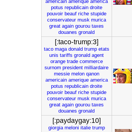
americain
amerique
america
potus
republicain
droite
pouvoir
beauf
riche
stupide
conservateur
musk
murica
great
again
gourou
taxes
douanes
gronald
[:taco-trump:3]
taco
maga
donald
trump
etats
unis
tariffs
gronald
agent
orange
trade
commerce
surnom
president
milliardaire
messie
melon
qanon
americain
amerique
america
potus
republicain
droite
pouvoir
beauf
riche
stupide
conservateur
musk
murica
great
again
gourou
taxes
douanes
gronald
[:paydaygay:10]
giorgia
meloni
italie
trump