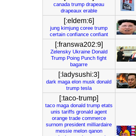
canada
trump
drapeau
drapeaux
erable
[:eldem:6]
jung
kimjung
coree
trump
certain
confiance
confiant
[:franswa202:9]
Zelensky
Ukraine
Donald
Trump
Poing
Punch
fight
bagarre
[:ladysushi:3]
dark
maga
elon
musk
donald
trump
tesla
[:taco-trump]
taco
maga
donald
trump
etats
unis
tariffs
gronald
agent
orange
trade
commerce
surnom
president
milliardaire
messie
melon
qanon