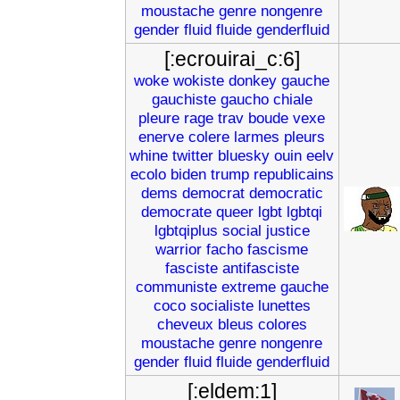
moustache
genre
nongenre
gender
fluid
fluide
genderfluid
[:ecrouirai_c:6]
woke
wokiste
donkey
gauche
gauchiste
gaucho
chiale
pleure
rage
trav
boude
vexe
enerve
colere
larmes
pleurs
whine
twitter
bluesky
ouin
eelv
ecolo
biden
trump
republicains
dems
democrat
democratic
democrate
queer
lgbt
lgbtqi
lgbtqiplus
social
justice
warrior
facho
fascisme
fasciste
antifasciste
communiste
extreme
gauche
coco
socialiste
lunettes
cheveux
bleus
colores
moustache
genre
nongenre
gender
fluid
fluide
genderfluid
[:eldem:1]