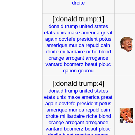
droite
[:donald trump:1]
donald
trump
united
states
etats
unis
make
america
great
again
covfefe
president
potus
amerique
murica
republicain
droite
milliardaire
riche
blond
orange
arrogant
arrogance
vantard
boomerz
beauf
plouc
qanon
gourou
[:donald trump:4]
donald
trump
united
states
etats
unis
make
america
great
again
covfefe
president
potus
amerique
murica
republicain
droite
milliardaire
riche
blond
orange
arrogant
arrogance
vantard
boomerz
beauf
plouc