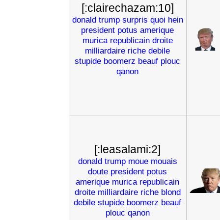
[:clairechazam:10]
donald
trump
surpris
quoi
hein
president
potus
amerique
murica
republicain
droite
milliardaire
riche
debile
stupide
boomerz
beauf
plouc
qanon
[:leasalami:2]
donald
trump
moue
mouais
doute
president
potus
amerique
murica
republicain
droite
milliardaire
riche
blond
debile
stupide
boomerz
beauf
plouc
qanon