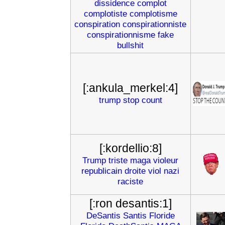
dissidence
complot
complotiste
complotisme
conspiration
conspirationniste
conspirationnisme
fake
bullshit
[:ankula_merkel:4]
trump
stop
count
[:kordellio:8]
Trump
triste
maga
violeur
republicain
droite
viol
nazi
raciste
[:ron desantis:1]
DeSantis
Santis
Floride