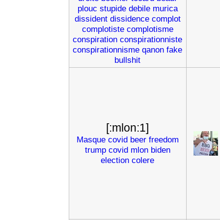
plouc
stupide
debile
murica
dissident
dissidence
complot
complotiste
complotisme
conspiration
conspirationniste
conspirationnisme
qanon
fake
bullshit
[:mlon:1]
Masque
covid
beer
freedom
trump
covid
mlon
biden
election
colere