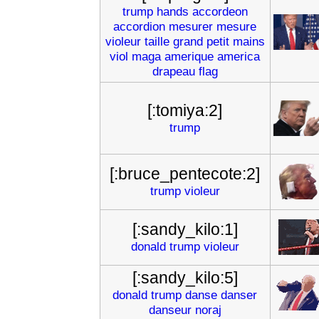
trump
hands
accordeon
accordion
mesurer
mesure
violeur
taille
grand
petit
mains
viol
maga
amerique
america
drapeau
flag
[:tomiya:2]
trump
[:bruce_pentecote:2]
trump
violeur
[:sandy_kilo:1]
donald
trump
violeur
[:sandy_kilo:5]
donald
trump
danse
danser
danseur
noraj