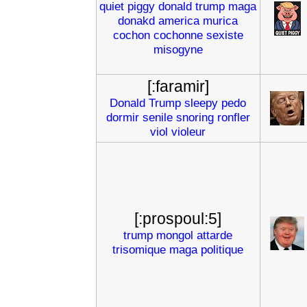
quiet
piggy
donald
trump
maga
donakd
america
murica
cochon
cochonne
sexiste
misogyne
[:faramir]
Donald
Trump
sleepy
pedo
dormir
senile
snoring
ronfler
viol
violeur
[:prospoul:5]
trump
mongol
attarde
trisomique
maga
politique