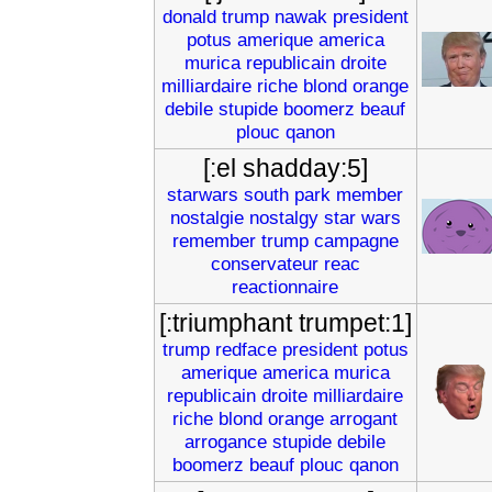
donald
trump
nawak
president
potus
amerique
america
murica
republicain
droite
milliardaire
riche
blond
orange
debile
stupide
boomerz
beauf
plouc
qanon
[:el shadday:5]
starwars
south
park
member
nostalgie
nostalgy
star
wars
remember
trump
campagne
conservateur
reac
reactionnaire
[:triumphant trumpet:1]
trump
redface
president
potus
amerique
america
murica
republicain
droite
milliardaire
riche
blond
orange
arrogant
arrogance
stupide
debile
boomerz
beauf
plouc
qanon