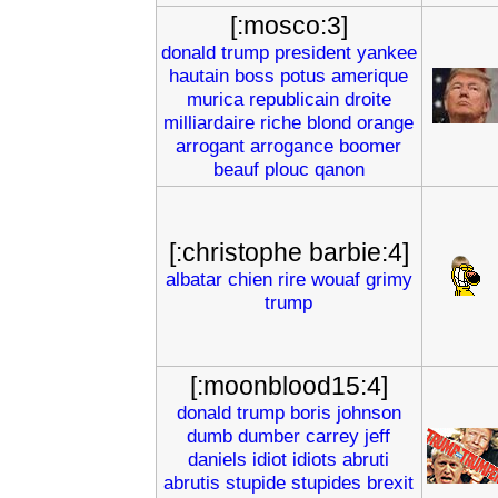
[:mosco:3]
donald
trump
president
yankee
hautain
boss
potus
amerique
murica
republicain
droite
milliardaire
riche
blond
orange
arrogant
arrogance
boomer
beauf
plouc
qanon
[:christophe barbie:4]
albatar
chien
rire
wouaf
grimy
trump
[:moonblood15:4]
donald
trump
boris
johnson
dumb
dumber
carrey
jeff
daniels
idiot
idiots
abruti
abrutis
stupide
stupides
brexit