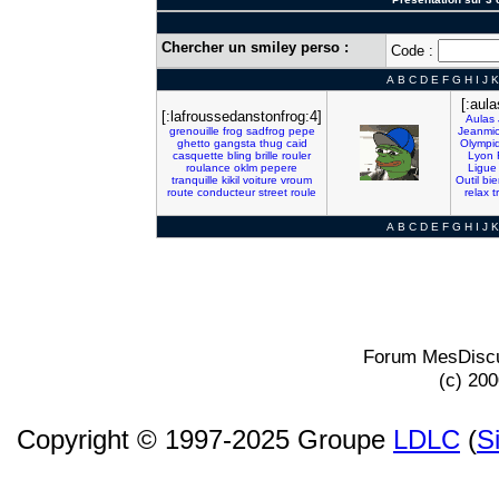
Chercher un smiley perso :
Code :
A
B
C
D
E
F
G
H
I
J
K
[:aul
[:lafroussedanstonfrog:4]
Aulas
grenouille
frog
sadfrog
pepe
Jeanmic
ghetto
gangsta
thug
caid
Olympi
casquette
bling
brille
rouler
Lyon
roulance
oklm
pepere
Ligue
tranquille
kikil
voiture
vroum
Outil
bie
route
conducteur
street
roule
relax
t
A
B
C
D
E
F
G
H
I
J
K
Forum MesDiscu
(c) 20
Copyright © 1997-2025 Groupe
LDLC
(
S