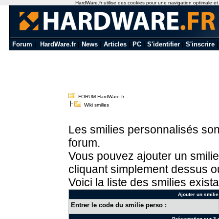
HardWare.fr utilise des cookies pour une navigation optimale et de
Forum
|
HardWare.fr
|
News
|
Articles
|
PC
|
S'identifier
|
S'inscrire
FORUM HardWare.fr
Wiki smilies
Les smilies personnalisés sont
forum.
Vous pouvez ajouter un smilie
cliquant simplement dessus ou
Voici la liste des smilies exista
Ajouter un smilie
Entrer le code du smilie perso :
Présentation sur 3