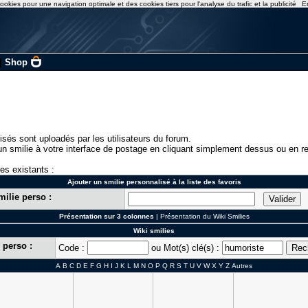
ookies pour une navigation optimale et des cookies tiers pour l'analyse du trafic et la publicité
E
|
Shop
isés sont uploadés par les utilisateurs du forum.
n smilie à votre interface de postage en cliquant simplement dessus ou en re
ies existants :
Ajouter un smilie personnalisé à la liste des favoris
milie perso :
Présentation sur 3 colonnes
|
Présentation du Wiki Smilies
Wiki smilies
 perso :
Code :
ou Mot(s) clé(s) :
A
B
C
D
E
F
G
H
I
J
K
L
M
N
O
P
Q
R
S
T
U
V
W
X
Y
Z
Autres