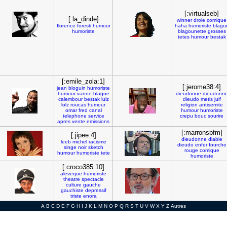
[:virtualseb]
[:la_dinde]
winner
drole
comique
florence
foresti
humour
haha
humoriste
blagu
humoriste
blagounette
grosses
tetes
humour
bestak
[:emile_zola:1]
[:jerome38:4]
jean
bloguin
humoriste
humour
vanne
blague
dieudonne
dieudonn
calembour
bestak
lulz
dieudo
metis
juif
lolz
roucas
humour
religion
antisemite
omar
fred
canal
humour
humoriste
telephone
service
crepu
bouc
sourire
apres
vente
emissions
[:marronsbfm]
[:jipee:4]
dieudonne
diable
leeb
michel
racisme
dieudo
enfer
fourche
singe
noir
sketch
rouge
comique
humour
humoriste
tete
humoriste
[:croco385:10]
aleveque
humoriste
theatre
spectacle
culture
gauche
gauchiste
depressif
triste
enora
A
B
C
D
E
F
G
H
I
J
K
L
M
N
O
P
Q
R
S
T
U
V
W
X
Y
Z
Autres