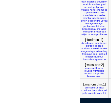
train
sketche
deviation
saab
humoriste
paul
sebastopol
poulet
volaille
hotte
cheminee
capsule
biere
amis
toast
bienamonaise
rintintin
fnac
tampon
avion
descendre
voyez
essaye
essayer
problemes
bricobat
bricocarreau
metabio
mirecourt
bretenoux
mijoux
cetrio
probleme
[:fredmoul:4]
dieudonne
dieudonne
dieudo
dessus
audessus
soleil
dernier
etage
etage
julien
dray
fredmoul
doigt
ciel
juif
religion
humour
humoriste
spectacle
[:miss-one:2]
roumanoff
anne
rousse
humoriste
rousse
rouge
fille
femme
meuf
[:marronsbfm:1]
elie
semoun
nazi
comique
humoriste
juif
juifs
sioniste
complot