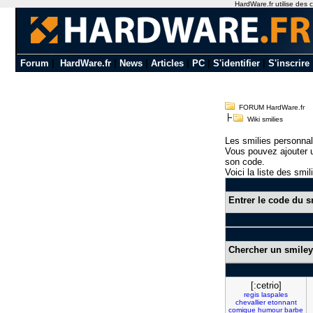
HardWare.fr utilise des c
Forum
|
HardWare.fr
|
News
|
Articles
|
PC
|
S'identifier
|
S'inscrire
FORUM HardWare.fr
Wiki smilies
Les smilies personnal
Vous pouvez ajouter u
son code.
Voici la liste des smil
Entrer le code du s
Chercher un smiley
[:cetrio]
regis
laspales
chevallier
etonnant
comique
humour
barbe