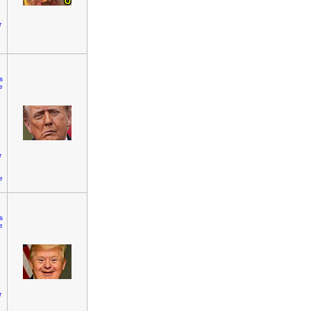
r
fs
e
r
e
fs
e
r