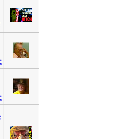
e
e
he
nt
he
nt
fs
e