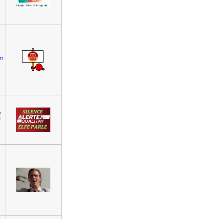
t
e
t