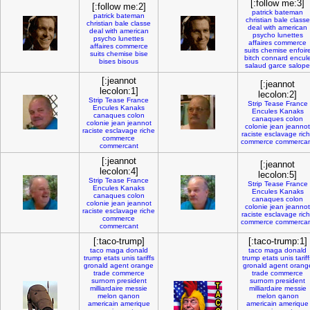
[:follow me:3]
[:follow me:2]
patrick
bateman
patrick
bateman
christian
bale
classe
christian
bale
classe
deal
with
american
deal
with
american
psycho
lunettes
psycho
lunettes
affaires
commerce
affaires
commerce
suits
chemise
enfoir
suits
chemise
bise
bitch
connard
encul
bises
bisous
salaud
garce
salope
[:jeannot
[:jeannot
lecolon:1]
lecolon:2]
Strip
Tease
France
Strip
Tease
France
Encules
Kanaks
Encules
Kanaks
canaques
colon
canaques
colon
colonie
jean
jeannot
colonie
jean
jeannot
raciste
esclavage
riche
raciste
esclavage
ric
commerce
commerce
commerca
commercant
[:jeannot
[:jeannot
lecolon:4]
lecolon:5]
Strip
Tease
France
Strip
Tease
France
Encules
Kanaks
Encules
Kanaks
canaques
colon
canaques
colon
colonie
jean
jeannot
colonie
jean
jeannot
raciste
esclavage
riche
raciste
esclavage
ric
commerce
commerce
commerca
commercant
[:taco-trump]
[:taco-trump:1]
taco
maga
donald
taco
maga
donald
trump
etats
unis
tariffs
trump
etats
unis
tarif
gronald
agent
orange
gronald
agent
orang
trade
commerce
trade
commerce
surnom
president
surnom
president
milliardaire
messie
milliardaire
messie
melon
qanon
melon
qanon
americain
amerique
americain
amerique