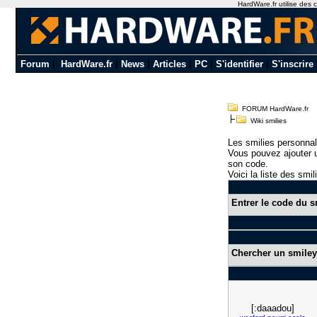
HardWare.fr utilise des c
Forum
|
HardWare.fr
|
News
|
Articles
|
PC
|
S'identifier
|
S'inscrire
FORUM HardWare.fr
Wiki smilies
Les smilies personnal
Vous pouvez ajouter u
son code.
Voici la liste des smil
Entrer le code du s
Chercher un smiley
[:daaadou]