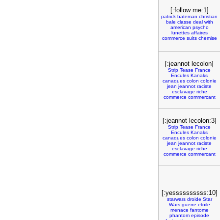
[:follow me:1]
patrick
bateman
christian
bale
classe
deal
with
american
psycho
lunettes
affaires
commerce
suits
chemise
[:jeannot lecolon]
Strip
Tease
France
Encules
Kanaks
canaques
colon
colonie
jean
jeannot
raciste
esclavage
riche
commerce
commercant
[:jeannot lecolon:3]
Strip
Tease
France
Encules
Kanaks
canaques
colon
colonie
jean
jeannot
raciste
esclavage
riche
commerce
commercant
[:yessssssssss:10]
starwars
droide
Star
Wars
guerre
etoile
menace
fantome
phantom
episode