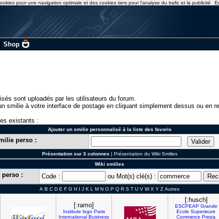
ookies pour une navigation optimale et des cookies tiers pour l'analyse du trafic et la publicité
E
|
Shop
isés sont uploadés par les utilisateurs du forum.
n smilie à votre interface de postage en cliquant simplement dessus ou en re
ies existants :
Ajouter un smilie personnalisé à la liste des favoris
milie perso :
Présentation sur 3 colonnes
|
Présentation du Wiki Smilies
Wiki smilies
 perso :
Code :
ou Mot(s) clé(s) :
A
B
C
D
E
F
G
H
I
J
K
L
M
N
O
P
Q
R
S
T
U
V
W
X
Y
Z
Autres
[:husch]
[:ramo]
ESCPEAP
Grande
Institute
logo
Paris
Ecole
Superieure
International
Business
Commerce
Prepa