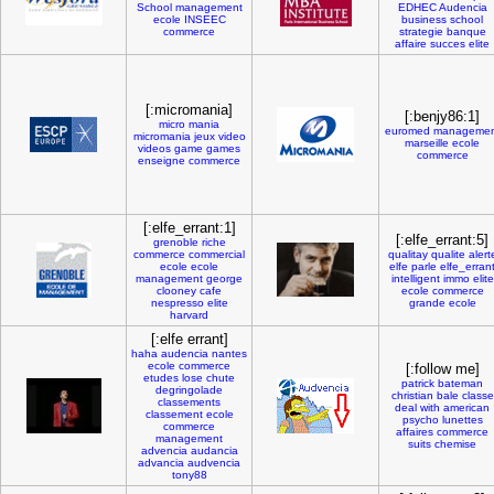
School
management
EDHEC
Audencia
ecole
INSEEC
business
school
commerce
strategie
banque
affaire
succes
elite
[:micromania]
[:benjy86:1]
micro
mania
euromed
managemen
micromania
jeux
video
marseille
ecole
videos
game
games
commerce
enseigne
commerce
[:elfe_errant:1]
[:elfe_errant:5]
grenoble
riche
commerce
commercial
qualitay
qualite
alert
ecole
ecole
elfe
parle
elfe_erran
management
george
intelligent
immo
elite
clooney
cafe
ecole
commerce
nespresso
elite
grande
ecole
harvard
[:elfe errant]
haha
audencia
nantes
ecole
commerce
[:follow me]
etudes
lose
chute
patrick
bateman
degringolade
christian
bale
classe
classements
deal
with
american
classement
ecole
psycho
lunettes
commerce
affaires
commerce
management
suits
chemise
advencia
audancia
advancia
audvencia
tony88