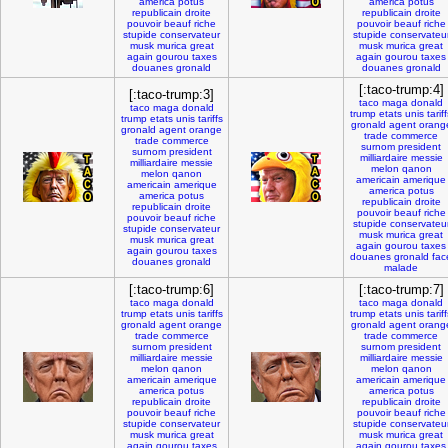
america
potus
america
potus
republicain
droite
republicain
droite
pouvoir
beauf
riche
pouvoir
beauf
riche
stupide
conservateur
stupide
conservateu
musk
murica
great
musk
murica
great
again
gourou
taxes
again
gourou
taxes
douanes
gronald
douanes
gronald
[:taco-trump:4]
[:taco-trump:3]
taco
maga
donald
taco
maga
donald
trump
etats
unis
tarif
trump
etats
unis
tariffs
gronald
agent
orang
gronald
agent
orange
trade
commerce
trade
commerce
surnom
president
surnom
president
milliardaire
messie
milliardaire
messie
melon
qanon
melon
qanon
americain
amerique
americain
amerique
america
potus
america
potus
republicain
droite
republicain
droite
pouvoir
beauf
riche
pouvoir
beauf
riche
stupide
conservateu
stupide
conservateur
musk
murica
great
musk
murica
great
again
gourou
taxes
again
gourou
taxes
douanes
gronald
fac
douanes
gronald
malade
[:taco-trump:6]
[:taco-trump:7]
taco
maga
donald
taco
maga
donald
trump
etats
unis
tariffs
trump
etats
unis
tarif
gronald
agent
orange
gronald
agent
orang
trade
commerce
trade
commerce
surnom
president
surnom
president
milliardaire
messie
milliardaire
messie
melon
qanon
melon
qanon
americain
amerique
americain
amerique
america
potus
america
potus
republicain
droite
republicain
droite
pouvoir
beauf
riche
pouvoir
beauf
riche
stupide
conservateur
stupide
conservateu
musk
murica
great
musk
murica
great
again
gourou
taxes
again
gourou
taxes