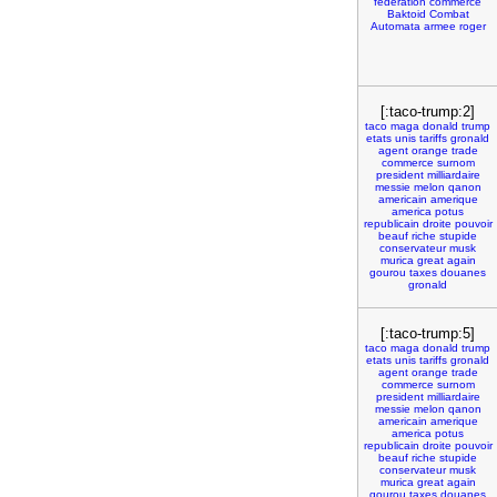
federation
commerce
Baktoid
Combat
Automata
armee
roger
[:taco-trump:2]
taco
maga
donald
trump
etats
unis
tariffs
gronald
agent
orange
trade
commerce
surnom
president
milliardaire
messie
melon
qanon
americain
amerique
america
potus
republicain
droite
pouvoir
beauf
riche
stupide
conservateur
musk
murica
great
again
gourou
taxes
douanes
gronald
[:taco-trump:5]
taco
maga
donald
trump
etats
unis
tariffs
gronald
agent
orange
trade
commerce
surnom
president
milliardaire
messie
melon
qanon
americain
amerique
america
potus
republicain
droite
pouvoir
beauf
riche
stupide
conservateur
musk
murica
great
again
gourou
taxes
douanes