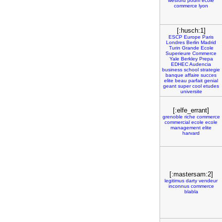
wesford
pourri
ecole
commerce
lyon
[:husch:1]
ESCP
Europe
Paris
Londres
Berlin
Madrid
Turin
Grande
Ecole
Superieure
Commerce
Yale
Berkley
Prepa
EDHEC
Audencia
business
school
strategie
banque
affaire
succes
elite
beau
parfait
genial
geant
super
cool
etudes
universite
[:elfe_errant]
grenoble
riche
commerce
commercial
ecole
ecole
management
elite
harvard
[:mastersam:2]
legitimus
darty
vendeur
inconnus
commerce
blabla