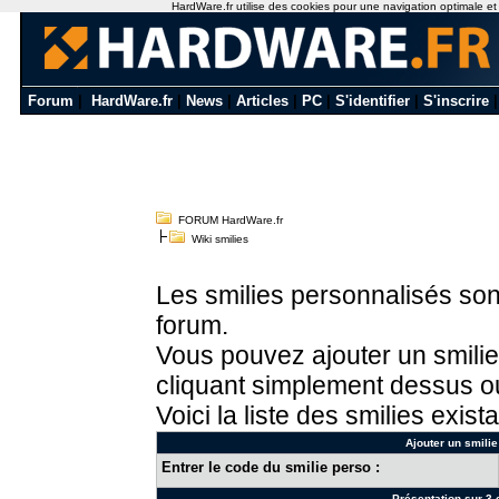
HardWare.fr utilise des cookies pour une navigation optimale et de
Forum
|
HardWare.fr
|
News
|
Articles
|
PC
|
S'identifier
|
S'inscrire
FORUM HardWare.fr
Wiki smilies
Les smilies personnalisés sont
forum.
Vous pouvez ajouter un smilie
cliquant simplement dessus ou
Voici la liste des smilies exista
Ajouter un smilie
Entrer le code du smilie perso :
Présentation sur 3