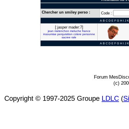
Chercher un smiley perso :
Code :
A
B
C
D
E
F
G
H
I
J
K
[:jasper mader:7]
jean
melenchon
meluche
france
insoumise
perquisition
colere
personne
sacree
rale
A
B
C
D
E
F
G
H
I
J
K
Forum MesDiscu
(c) 20
Copyright © 1997-2025 Groupe
LDLC
(
S