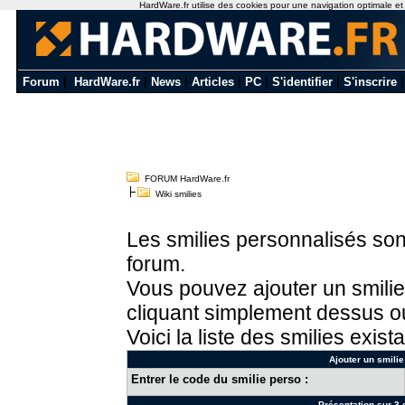
HardWare.fr utilise des cookies pour une navigation optimale et de
Forum
|
HardWare.fr
|
News
|
Articles
|
PC
|
S'identifier
|
S'inscrire
FORUM HardWare.fr
Wiki smilies
Les smilies personnalisés sont
forum.
Vous pouvez ajouter un smilie
cliquant simplement dessus ou
Voici la liste des smilies exista
Ajouter un smilie
Entrer le code du smilie perso :
Présentation sur 3