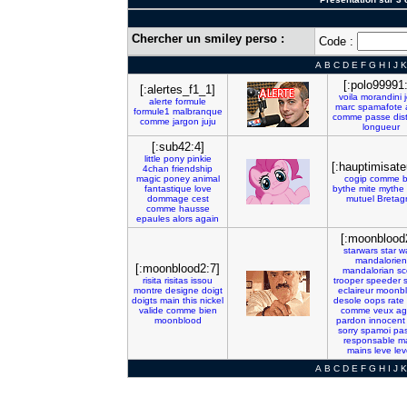
Chercher un smiley perso :
Code :
A
B
C
D
E
F
G
H
I
J
K
[:polo99991
[:alertes_f1_1]
voila
morandini
alerte
formule
marc
spamafote
formule1
malbranque
comme
passe
dis
comme
jargon
juju
longueur
[:sub42:4]
little
pony
pinkie
[:hauptimisate
4chan
friendship
magic
poney
animal
cogip
comme
b
fantastique
love
bythe
mite
mythe
dommage
cest
mutuel
Bretag
comme
hausse
epaules
alors
again
[:moonblood
starwars
star
w
mandalorien
[:moonblood2:7]
mandalorian
sc
risita
risitas
issou
trooper
speeder
montre
designe
doigt
eclaireur
moonb
doigts
main
this
nickel
desole
oops
rate
valide
comme
bien
comme
veux
ag
moonblood
pardon
innocent
sorry
spamoi
pa
responsable
m
mains
leve
lev
A
B
C
D
E
F
G
H
I
J
K