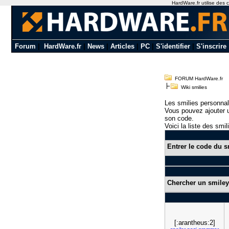
HardWare.fr utilise des c
Forum
|
HardWare.fr
|
News
|
Articles
|
PC
|
S'identifier
|
S'inscrire
FORUM HardWare.fr
Wiki smilies
Les smilies personnal
Vous pouvez ajouter u
son code.
Voici la liste des smil
Entrer le code du s
Chercher un smiley
[:arantheus:2]