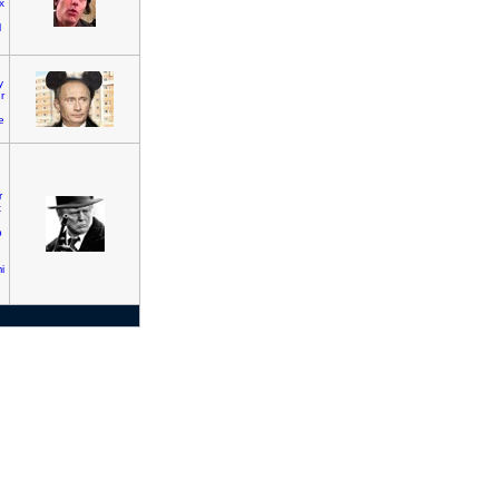
x
l
y
r
e
]
r
x
p
i