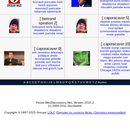
boboprod
boris
boiteu
foucault
pancake
hein
dissidence
dissident
heink
reponse
moualek
parodie
sora
reponseD
pancake
tabarnak
tabernacle
[:caporacaver:5]
[:bertrand
vladimir
poutine
micke
spiration:2]
mouse
disney
dictateu
boboprod
boris
boiteux
cool
sympa
dissidence
dissident
communisme
sovetiqu
moualek
parodie
soral
russe
parodie
[:caporacaver:10
donald
trump
capone
[:caporacaver:9]
bandit
gangster
voleu
eric
zemmour
television
criminel
mafia
mafieu
politique
droite
maga
parodie
noir
reconquete
gobelin
blanc
film
johnny
dep
parodie
vert
moche
arme
canon
fusil
laid
peur
effrayant
chapeau
costume
ridicule
troll
grinch
hulk
Chicago
1920s
ennem
public
A
B
C
D
E
F
G
H
I
J
K
L
M
N
O
P
Q
R
S
T
U
V
W
X
Y
Z
Autres
Forum MesDiscussions.Net
, Version 2010.2
(c) 2000-2011 Doctissimo
Copyright © 1997-2025 Groupe
LDLC
(
Signaler un contenu illicite / Données personnelles
)