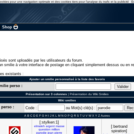
ookies pour une navigation optimale et des cookies tiers pour l'analyse du trafic et la publicité
E
|
Shop
isés sont uploadés par les utilisateurs du forum.
n smilie à votre interface de postage en cliquant simplement dessus ou en re
ies existants :
Ajouter un smilie personnalisé à la liste des favoris
milie perso :
Présentation sur 3 colonnes
|
Présentation du Wiki Smilies
Wiki smilies
 perso :
Code :
ou Mot(s) clé(s) :
A
B
C
D
E
F
G
H
I
J
K
L
M
N
O
P
Q
R
S
T
U
V
W
X
Y
Z
Autres
[:stylken:1]
[:bertrand
elmaleh
argent
masse
question
million
spiration]
parodie
jean
pierre