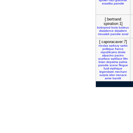
spoiler
nazi
grammar
svastika
parodie
[:bertrand
spiration:1]
boboprod
boris
boiteux
dissidence
dissident
moualek
parodie
soral
[:caporacaver:7]
nicolas
sarkozy
sarko
politique
france
republicains
droite
alpacino
pacino
scarface
sarkface
film
brian
depalma
palma
parodie
scene
flingue
fusil
mythique
legendaire
mechant
surpris
idiot
menace
arme
bandit