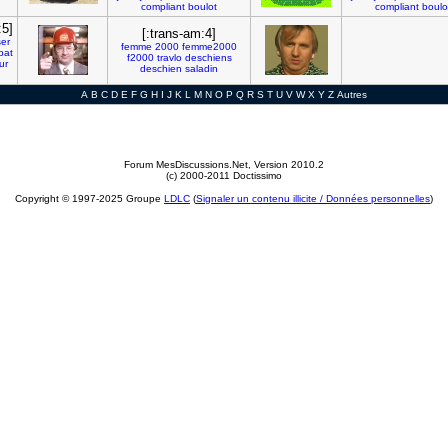
compliant
boulot
compliant
boulo
:5]
[:trans-am:4]
ser
femme
2000
femme2000
bat
f2000
travlo
deschiens
ur
deschien
saladin
A
B
C
D
E
F
G
H
I
J
K
L
M
N
O
P
Q
R
S
T
U
V
W
X
Y
Z
Autres
Forum MesDiscussions.Net
, Version 2010.2
(c) 2000-2011 Doctissimo
Copyright © 1997-2025 Groupe
LDLC
(
Signaler un contenu illicite / Données personnelles
)