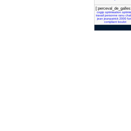
[:perceval_de_galles
cogip
optimisation
optimi
travail
personne
ranu
cha
jean
jeanpatrick
2000
fut
compliant
boulot