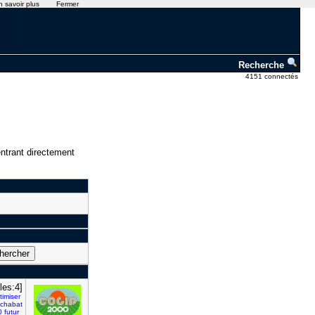
n savoir plus
Fermer
Recherche
4151 connectés
ntrant directement
les:4]
timiser
chabat
0
futur