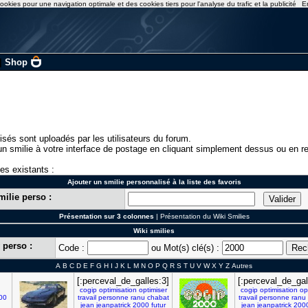
ookies pour une navigation optimale et des cookies tiers pour l'analyse du trafic et la publicité
E
|
Shop
isés sont uploadés par les utilisateurs du forum.
n smilie à votre interface de postage en cliquant simplement dessus ou en re
ies existants :
Ajouter un smilie personnalisé à la liste des favoris
milie perso :
Présentation sur 3 colonnes
|
Présentation du Wiki Smilies
Wiki smilies
 perso :
Code :
ou Mot(s) clé(s) :
A
B
C
D
E
F
G
H
I
J
K
L
M
N
O
P
Q
R
S
T
U
V
W
X
Y
Z
Autres
[:perceval_de_galles:3]
[:perceval_de_gal
cogip
optimisation
optimiser
cogip
optimisation
op
00
travail
personne
ranu
chabat
travail
personne
ranu
jean
jeanpatrick
2000
futur
jean
jeanpatrick
200