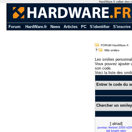
HardWare.fr utilise des c
Forum
|
HardWare.fr
|
News
|
Articles
|
PC
|
S'identifier
|
S'inscrire
FORUM HardWare.fr
Wiki smilies
Les smilies personnal
Vous pouvez ajouter u
son code.
Voici la liste des smil
Entrer le code du s
Chercher un smiley
[:alriad]
pontiac
firebird
2000
k20
kitt
knight
rider