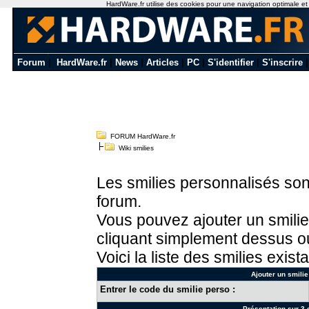
HardWare.fr utilise des cookies pour une navigation optimale et de
Forum
|
HardWare.fr
|
News
|
Articles
|
PC
|
S'identifier
|
S'inscrire
FORUM HardWare.fr
Wiki smilies
Les smilies personnalisés sont
forum.
Vous pouvez ajouter un smilie
cliquant simplement dessus ou
Voici la liste des smilies exista
Ajouter un smilie
Entrer le code du smilie perso :
Présentation sur 3