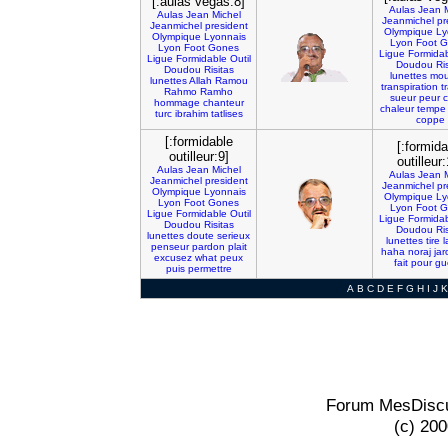
[:aulas vegas:8]
Aulas
Jean
Aulas
Jean
Michel
Jeanmichel
pr
Jeanmichel
president
Olympique
Ly
Olympique
Lyonnais
Lyon
Foot
G
Lyon
Foot
Gones
Ligue
Formida
Ligue
Formidable
Outil
Doudou
Ri
Doudou
Risitas
lunettes
mou
lunettes
Allah
Ramou
transpiration
t
Rahmo
Ramho
sueur
peur
hommage
chanteur
chaleur
tempe
turc
ibrahim
tatlises
coppe
[:formidable
[:formida
outilleur:9]
outilleur
Aulas
Jean
Michel
Aulas
Jean
Jeanmichel
president
Jeanmichel
pr
Olympique
Lyonnais
Olympique
Ly
Lyon
Foot
Gones
Lyon
Foot
G
Ligue
Formidable
Outil
Ligue
Formida
Doudou
Risitas
Doudou
Ri
lunettes
doute
serieux
lunettes
tire
penseur
pardon
plait
haha
noraj
jar
excusez
what
peux
fait
pour
gu
puis
permettre
A
B
C
D
E
F
G
H
I
J
K
Forum MesDiscu
(c) 20