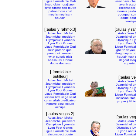
Ligue
Formidable
Outil
visionnaire
che
bisou
oklm
noraj
jaron
avenir
scep
siffle
sifflote
rien
foutre
circonspect
patron
boss
chef
mouais
pard
mepris
meprisant
pourquoi
co
hautain
doute
dou
constip
[:aulas y rahmo:3]
[:aulas y ra
Aulas
Jean
Michel
Aulas
Jean
Jeanmichel
president
Jeanmichel
pr
Olympique
Lyonnais
Olympique
Ly
Lyon
Foot
Gones
Lyon
Foot
G
Ligue
Formidable
Outil
Ligue
Formida
hein
pardon
quoi
ghetto
voyou
pourquoi
comment
thug
mepris
bo
what
surpris
plait
hautain
fuck
abasourdi
etonne
degout
moq
doute
douteux
superieu
[:formidable
outilleur]
[:aulas v
Aulas
Jean
Michel
Aulas
Jean
Jeanmichel
president
Jeanmichel
pr
Olympique
Lyonnais
Olympique
Ly
Lyon
Foot
Gones
Lyon
Foot
G
Ligue
Formidable
Outil
Ligue
Formida
lecteur
livre
sage
saint
implosion
tibia
coran
allah
predicateur
propre
joli
bie
homme
dieu
lecture
occupe
[:aulas vegas:2]
[:aulas veg
Aulas
Jean
Michel
Jeanmichel
president
Aulas
Jean
Olympique
Lyonnais
Jeanmichel
pr
Lyon
Foot
Gones
Olympique
Ly
Ligue
Formidable
Outil
Lyon
Foot
G
circonspect
doute
Ligue
Formida