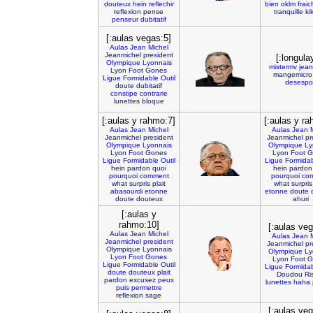
douteux
hein
reflechir
bien
oklm
frai
reflexion
pense
tranquille
kik
penseur
dubitatif
[:aulas vegas:5]
Aulas
Jean
Michel
Jeanmichel
president
[:longula
Olympique
Lyonnais
mistermv
jean
Lyon
Foot
Gones
mangemicro
Ligue
Formidable
Outil
desespoi
doute
dubitatif
constipe
contrarie
lunettes
bloque
[:aulas y rahmo:7]
[:aulas y ra
Aulas
Jean
Michel
Aulas
Jean
Jeanmichel
president
Jeanmichel
pr
Olympique
Lyonnais
Olympique
Ly
Lyon
Foot
Gones
Lyon
Foot
G
Ligue
Formidable
Outil
Ligue
Formida
hein
pardon
quoi
hein
pardon
pourquoi
comment
pourquoi
co
what
surpris
plait
what
surpris
abasourdi
etonne
etonne
doute
doute
douteux
ahuri
[:aulas y
rahmo:10]
[:aulas veg
Aulas
Jean
Michel
Aulas
Jean
Jeanmichel
president
Jeanmichel
pr
Olympique
Lyonnais
Olympique
Ly
Lyon
Foot
Gones
Lyon
Foot
G
Ligue
Formidable
Outil
Ligue
Formida
doute
douteux
plait
Doudou
Ri
pardon
excusez
peux
lunettes
haha
puis
permettre
reflexion
sage
[:aulas veg