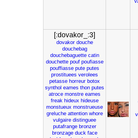
v
[:dovakor_:3]
dovakor
douche
douchebag
douchebaguette
catin
douchette
pouf
poufiasse
pouffiasse
pute
putes
prostituees
verolees
petasse
horreur
botox
synthol
eames
thon
putes
atroce
monstre
eames
freak
hideux
hideuse
monstueux
monstrueuse
greluche
attention
whore
v
vulgaire
distinguee
putafrange
bronzer
bronzage
duck
face