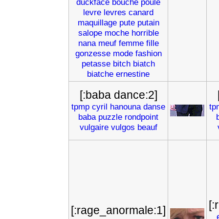
duckface
bouche
poule
levre
levres
canard
maquillage
pute
putain
salope
moche
horrible
nana
meuf
femme
fille
gonzesse
mode
fashion
petasse
bitch
biatch
biatche
ernestine
[:baba dance:2]
tpmp
cyril
hanouna
danse
tp
baba
puzzle
rondpoint
vulgaire
vulgos
beauf
[
[:rage_anormale:1]