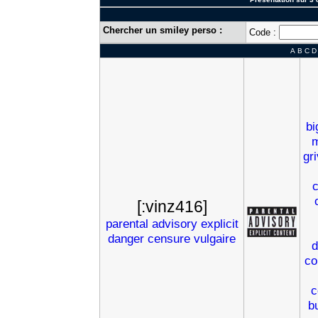
Chercher un smiley perso :
Code :
A
B
C
D
bi
m
gr
[:vinz416]
parental
advisory
explicit
danger
censure
vulgaire
d
co
c
bu