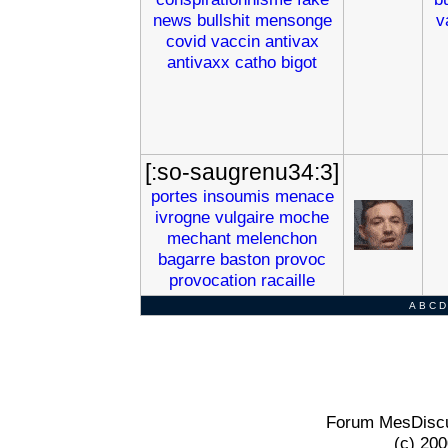
news
bullshit
mensonge
v
covid
vaccin
antivax
antivaxx
catho
bigot
[:so-saugrenu34:3]
portes
insoumis
menace
ivrogne
vulgaire
moche
mechant
melenchon
bagarre
baston
provoc
provocation
racaille
A
B
C
D
Forum MesDiscu
(c) 20