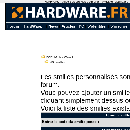
HardWare.fr utilise des cookies pour une navigation optimale et de
Forum
|
HardWare.fr
|
News
|
Articles
|
PC
|
S'identifier
|
S'inscrire
FORUM HardWare.fr
Wiki smilies
Les smilies personnalisés sont
forum.
Vous pouvez ajouter un smilie
cliquant simplement dessus ou
Voici la liste des smilies exista
Ajouter un smilie
Entrer le code du smilie perso :
Présentation sur 3