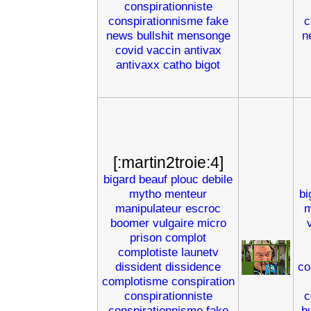
conspirationniste
conspirationnisme
fake
c
news
bullshit
mensonge
n
covid
vaccin
antivax
antivaxx
catho
bigot
[:martin2troie:4]
bigard
beauf
plouc
debile
mytho
menteur
bi
manipulateur
escroc
m
boomer
vulgaire
micro
prison
complot
complotiste
launetv
dissident
dissidence
co
complotisme
conspiration
conspirationniste
c
conspirationnisme
fake
bu