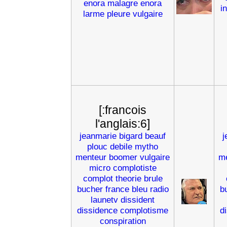
enora
malagre
enora
i
larme
pleure
vulgaire
[:francois
l'anglais:6]
jeanmarie
bigard
beauf
j
plouc
debile
mytho
menteur
boomer
vulgaire
m
micro
complotiste
complot
theorie
brule
bucher
france
bleu
radio
b
launetv
dissident
dissidence
complotisme
d
conspiration