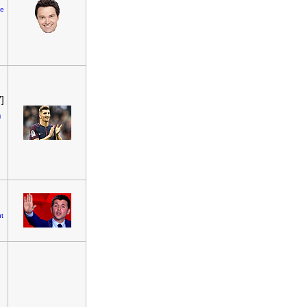
le
]
i
t