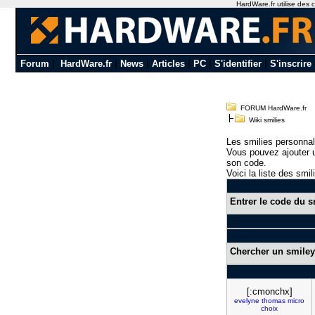
HardWare.fr utilise des c
Forum
|
HardWare.fr
|
News
|
Articles
|
PC
|
S'identifier
|
S'inscrire
FORUM HardWare.fr
Wiki smilies
Les smilies personnal
Vous pouvez ajouter u
son code.
Voici la liste des smil
Entrer le code du s
Chercher un smiley
[:cmonchx]
evelyne
thomas
micro
choix