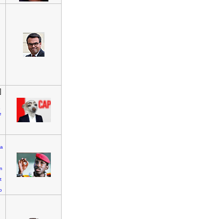
]
o
e
na
on
t
o