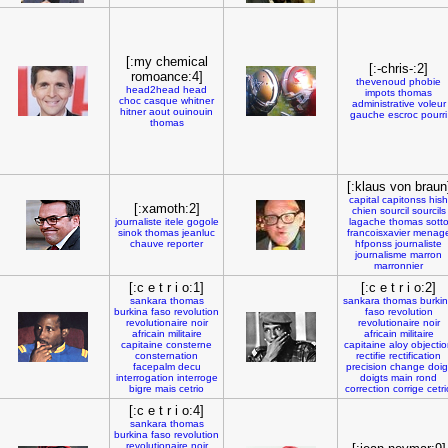
[:my chemical
[:-chris-:2]
romoance:4]
thevenoud
phobie
head2head
head
impots
thomas
choc
casque
whitner
administrative
voleur
hitner
aout
ouinouin
gauche
escroc
pourri
thomas
[:klaus von braun
capital
capitonss
hish
[:xamoth:2]
chien
sourcil
sourcils
journaliste
itele
gogole
lagache
thomas
sott
sinok
thomas
jeanluc
francoisxavier
menag
chauve
reporter
hfponss
journaliste
journalisme
marron
marronnier
[:c e t r i o:1]
[:c e t r i o:2]
sankara
thomas
sankara
thomas
burki
burkina
faso
revolution
faso
revolution
revolutionaire
noir
revolutionaire
noir
africain
militaire
africain
militaire
capitaine
consterne
capitaine
aloy
objecti
consternation
rectifie
rectification
facepalm
decu
precision
change
doig
interrogation
interroge
doigts
main
rond
bigre
mais
cetrio
correction
corrige
cetri
[:c e t r i o:4]
sankara
thomas
burkina
faso
revolution
revolutionaire
noir