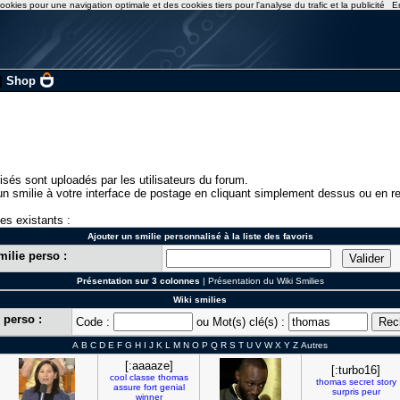
ookies pour une navigation optimale et des cookies tiers pour l'analyse du trafic et la publicité
E
|
Shop
isés sont uploadés par les utilisateurs du forum.
n smilie à votre interface de postage en cliquant simplement dessus ou en re
ies existants :
Ajouter un smilie personnalisé à la liste des favoris
milie perso :
Présentation sur 3 colonnes
|
Présentation du Wiki Smilies
Wiki smilies
 perso :
Code :
ou Mot(s) clé(s) :
A
B
C
D
E
F
G
H
I
J
K
L
M
N
O
P
Q
R
S
T
U
V
W
X
Y
Z
Autres
[:aaaaze]
[:turbo16]
cool
classe
thomas
thomas
secret
story
assure
fort
genial
surpris
peur
winner