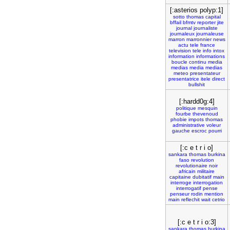
[:asterios polyp:1]
sotto
thomas
capital
bffail
bfmtv
reporter
jite
journal
journaliste
journaleux
journaleuse
marron
marronnier
news
actu
tele
france
television
tele
info
intox
information
informations
boucle
continu
media
medias
media
medias
meteo
presentateur
presentatrice
itele
direct
bullshit
[:hardd0g:4]
politique
mesquin
fourbe
thevenoud
phobie
impots
thomas
administrative
voleur
gauche
escroc
pourri
[:c e t r i o]
sankara
thomas
burkina
faso
revolution
revolutionaire
noir
africain
militaire
capitaine
dubitatif
main
interroge
interrogation
interrogatif
pense
penseur
rodin
mention
main
reflechit
wait
cetrio
[:c e t r i o:3]
sankara
thomas
burkina