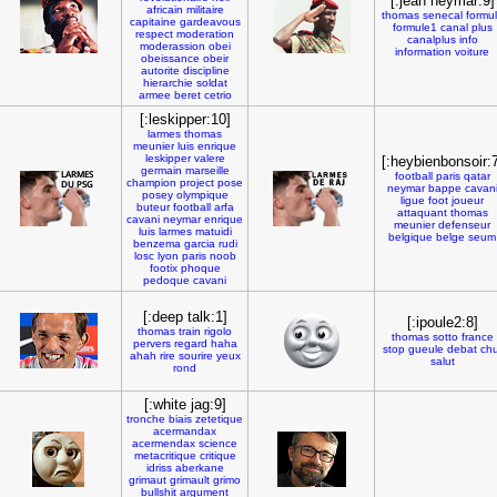
[:jean neymar:9]
africain
militaire
thomas
senecal
formu
capitaine
gardeavous
formule1
canal
plus
respect
moderation
canalplus
info
moderassion
obei
information
voiture
obeissance
obeir
autorite
discipline
hierarchie
soldat
armee
beret
cetrio
[:leskipper:10]
larmes
thomas
meunier
luis
enrique
leskipper
valere
[:heybienbonsoir:7
germain
marseille
football
paris
qatar
champion
project
pose
neymar
bappe
cavan
posey
olympique
ligue
foot
joueur
buteur
football
arfa
attaquant
thomas
cavani
neymar
enrique
meunier
defenseur
luis
larmes
matuidi
belgique
belge
seum
benzema
garcia
rudi
losc
lyon
paris
noob
footix
phoque
pedoque
cavani
[:deep talk:1]
[:ipoule2:8]
thomas
train
rigolo
thomas
sotto
france
pervers
regard
haha
stop
gueule
debat
chu
ahah
rire
sourire
yeux
salut
rond
[:white jag:9]
tronche
biais
zetetique
acermandax
acermendax
science
metacritique
critique
idriss
aberkane
grimaut
grimault
grimo
bullshit
argument