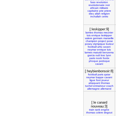
faso
revolution
revolutionaire
noir
africain
militaire
capitaine
prie
priere
dieu
allah
religion
inchallah
cetrio
[:leskipper:9]
larmes
thomas
meunier
luis
enrique
leskipper
valere
germain
marseille
champion
project
pose
posey
olympique
buteur
football
arfa
cavani
neymar
enrique
luis
larmes
matuidi
benzema
garcia
rudi
losc
lyon
paris
noob
footix
phoque
pedoque
cavani
[:heybienbonsoir:8]
football
paris
qatar
neymar
bappe
cavani
ligue
foot
joueur
attaquant
thomas
tuchel
entraineur
coach
allemagne
allemand
[:le canard
nouveau:3]
train
tank
engine
thomas
colere
degout