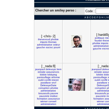
Chercher un smiley perso :
Code :
A
B
C
D
E
F
G
H
I
J
K
[:hardd0g
[:-chris-:2]
politique
me
thevenoud
phobie
fourbe
thev
impots
thomas
phobie
impots
administrative
voleur
administrative
gauche
escroc
pourri
gauche
escro
[:_nada:8]
[:_nada:
jeanpaul
delevoye
lrem
jeanpaul
delev
retraite
assurances
retraite
assur
lobbie
lobbying
lobbie
lobb
pantouflage
reforme
pantouflage
r
oubli
conflit
interet
oubli
conflit
i
parallaxe
sncf
parallaxe
DelevoyeGate
DelevoyeG
corruption
phobie
corruption
p
administrative
administra
brousoufs
pauvre
brousoufs
p
pauvrete
institut
pauvrete
in
formation
assurance
formation
ass
winner
conseil
winner
con
administration
administra
A
B
C
D
E
F
G
H
I
J
K