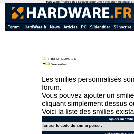
HardWare.fr utilise des cookies pour une navigation optimale et de
Forum
|
HardWare.fr
|
News
|
Articles
|
PC
|
S'identifier
|
S'inscrire
FORUM HardWare.fr
Wiki smilies
Les smilies personnalisés sont
forum.
Vous pouvez ajouter un smilie
cliquant simplement dessus ou
Voici la liste des smilies exista
Ajouter un smilie
Entrer le code du smilie perso :
Présentation sur 3