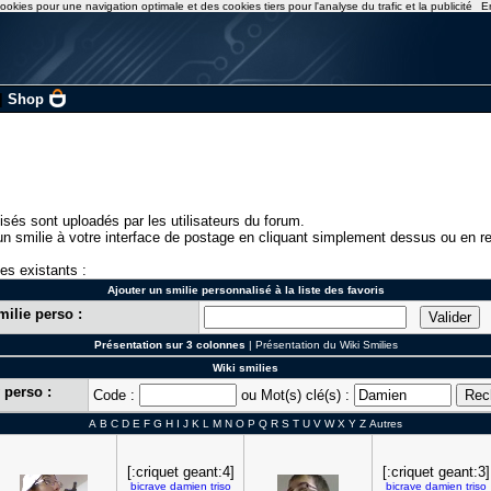
ookies pour une navigation optimale et des cookies tiers pour l'analyse du trafic et la publicité
E
|
Shop
isés sont uploadés par les utilisateurs du forum.
n smilie à votre interface de postage en cliquant simplement dessus ou en re
ies existants :
Ajouter un smilie personnalisé à la liste des favoris
milie perso :
Présentation sur 3 colonnes
|
Présentation du Wiki Smilies
Wiki smilies
 perso :
Code :
ou Mot(s) clé(s) :
A
B
C
D
E
F
G
H
I
J
K
L
M
N
O
P
Q
R
S
T
U
V
W
X
Y
Z
Autres
[:criquet geant:4]
[:criquet geant:3]
bicrave
damien
triso
bicrave
damien
triso