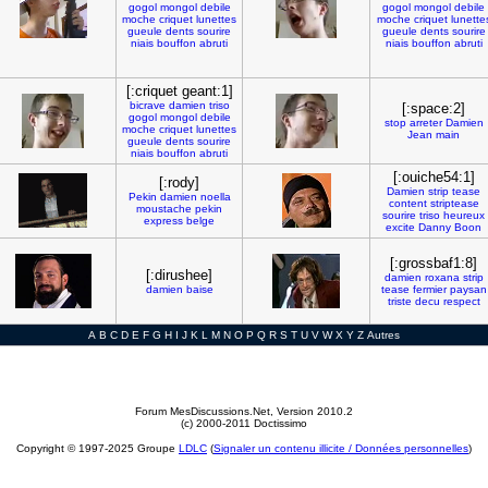
gogol
mongol
debile
gogol
mongol
debile
moche
criquet
lunettes
moche
criquet
lunette
gueule
dents
sourire
gueule
dents
sourire
niais
bouffon
abruti
niais
bouffon
abruti
[:criquet geant:1]
bicrave
damien
triso
[:space:2]
gogol
mongol
debile
stop
arreter
Damien
moche
criquet
lunettes
Jean
main
gueule
dents
sourire
niais
bouffon
abruti
[:ouiche54:1]
[:rody]
Damien
strip
tease
Pekin
damien
noella
content
striptease
moustache
pekin
sourire
triso
heureux
express
belge
excite
Danny
Boon
[:grossbaf1:8]
[:dirushee]
damien
roxana
strip
damien
baise
tease
fermier
paysan
triste
decu
respect
A
B
C
D
E
F
G
H
I
J
K
L
M
N
O
P
Q
R
S
T
U
V
W
X
Y
Z
Autres
Forum MesDiscussions.Net
, Version 2010.2
(c) 2000-2011 Doctissimo
Copyright © 1997-2025 Groupe
LDLC
(
Signaler un contenu illicite / Données personnelles
)