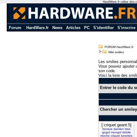
HardWare.fr utilise des c
Forum
|
HardWare.fr
|
News
|
Articles
|
PC
|
S'identifier
|
S'inscrire
FORUM HardWare.fr
Wiki smilies
Les smilies personnal
Vous pouvez ajouter u
son code.
Voici la liste des smil
Entrer le code du s
Chercher un smiley
[:criquet geant:5]
bicrave
damien
triso
gogol
mongol
debile
moche
criquet
lunettes