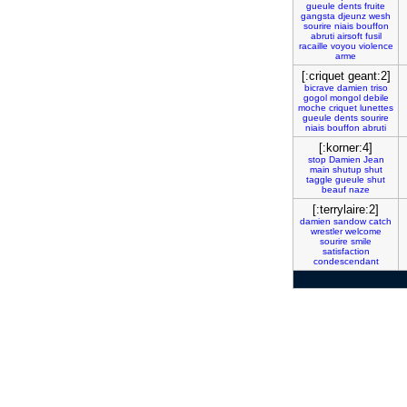
gueule
dents
fruite
gangsta
djeunz
wesh
sourire
niais
bouffon
abruti
airsoft
fusil
racaille
voyou
violence
arme
[:criquet geant:2]
bicrave
damien
triso
gogol
mongol
debile
moche
criquet
lunettes
gueule
dents
sourire
niais
bouffon
abruti
[:korner:4]
stop
Damien
Jean
main
shutup
shut
taggle
gueule
shut
beauf
naze
[:terrylaire:2]
damien
sandow
catch
wrestler
welcome
sourire
smile
satisfaction
condescendant