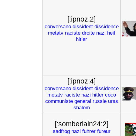
[:ipnoz:2]
conversano
dissident
dissidence
metatv
raciste
droite
nazi
heil
hitler
[:ipnoz:4]
conversano
dissident
dissidence
metatv
raciste
nazi
hitler
coco
communiste
general
russie
urss
shalom
[:somberlain24:2]
sadfrog
nazi
fuhrer
fureur