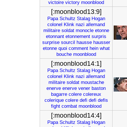
victoire
victory
moonblood
[:moonblood13:9]
Papa
Schultz
Stalag
Hogan
colonel
Klink
nazi
allemand
militaire
soldat
monocle
etonne
etonnant
etonnement
surpris
surprise
sourcil
hausse
hausser
etonne
quoi
comment
hein
what
bouche
moonblood
[:moonblood14:1]
Papa
Schultz
Stalag
Hogan
colonel
Klink
nazi
allemand
militaire
soldat
moustache
enerve
enerve
vener
baston
bagarre
colere
colereux
colerique
colere
defi
defi
defis
fight
combat
moonblood
[:moonblood14:4]
Papa
Schultz
Stalag
Hogan