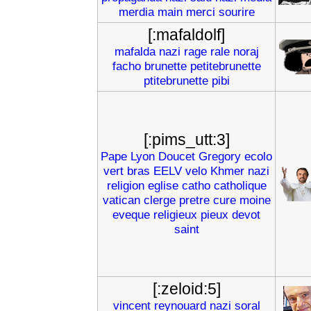
merdia
main
merci
sourire
[:mafaldolf]
mafalda
nazi
rage
rale
noraj
facho
brunette
petitebrunette
ptitebrunette
pibi
[:pims_utt:3]
Pape
Lyon
Doucet
Gregory
ecolo
vert
bras
EELV
velo
Khmer
nazi
religion
eglise
catho
catholique
vatican
clerge
pretre
cure
moine
eveque
religieux
pieux
devot
saint
[:zeloid:5]
vincent
reynouard
nazi
soral