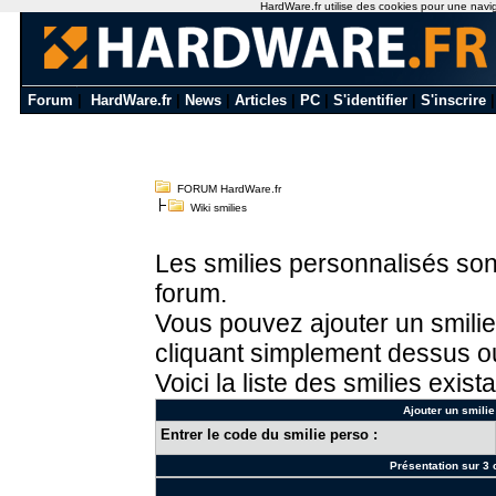
HardWare.fr utilise des cookies pour une naviga
Forum
|
HardWare.fr
|
News
|
Articles
|
PC
|
S'identifier
|
S'inscrire
FORUM HardWare.fr
Wiki smilies
Les smilies personnalisés sont
forum.
Vous pouvez ajouter un smilie
cliquant simplement dessus ou
Voici la liste des smilies exista
Ajouter un smilie
Entrer le code du smilie perso :
Présentation sur 3