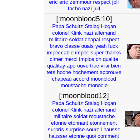
eric
eric
zemmour
respect
joli
facho
nazi
juif
[:moonblood5:10]
Papa
Schultz
Stalag
Hogan
colonel
Klink
nazi
allemand
militaire
soldat
chapal
respect
bravo
classe
ouais
yeah
fuck
impeccable
impec
super
thanks
cimer
merci
implosion
qualite
qualitay
approuve
true
vrai
bien
tete
hoche
hochement
approuve
chapeau
accord
moonblood
moustache
monocle
[:moonblood12]
Papa
Schultz
Stalag
Hogan
colonel
Klink
nazi
allemand
militaire
soldat
moustache
etonne
etonnant
etonnement
surpris
surprise
sourcil
hausse
hausser
etonne
quoi
comment