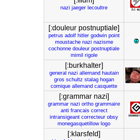
[:ilium]
nazi
jaeger
lecoultre
[:douleur postnuptiale]
petrus
adolf
hitler
godwin
point
moustache
nazi
nazisme
cochonne
douleur
postnuptiale
mimil
rigole
[:burkhalter]
general
nazi
allemand
hautain
gros
schultz
stalag
hogan
comique
allemand
casquette
[:grammar nazi]
grammar
nazi
ortho
grammaire
anti
francais
correct
intransigeant
correcteur
obsy
monegasquetillow
logo
[:klarsfeld]