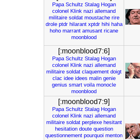
Papa
Schultz
Stalag
Hogan
colonel
Klink
nazi
allemand
militaire
soldat
moustache
rire
drole
ptdr
hilarant
xptdr
hihi
haha
hoho
marrant
amusant
ricane
moonblood
[:moonblood7:6]
Papa
Schultz
Stalag
Hogan
colonel
Klink
nazi
allemand
militaire
soldat
claquement
doigt
clac
idee
idees
malin
genie
genius
smart
voila
monocle
moonblood
[:moonblood7:9]
Papa
Schultz
Stalag
Hogan
colonel
Klink
nazi
allemand
militaire
soldat
perplexe
hesitant
hesitation
doute
question
questionnement
pourquoi
menton