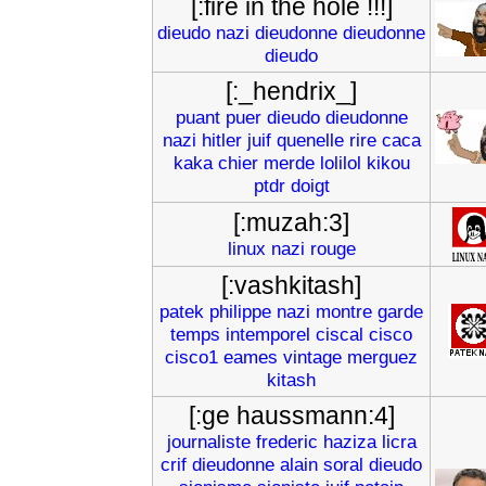
[:fire in the hole !!!]
dieudo
nazi
dieudonne
dieudonne
dieudo
[:_hendrix_]
puant
puer
dieudo
dieudonne
nazi
hitler
juif
quenelle
rire
caca
kaka
chier
merde
lolilol
kikou
ptdr
doigt
[:muzah:3]
linux
nazi
rouge
[:vashkitash]
patek
philippe
nazi
montre
garde
temps
intemporel
ciscal
cisco
cisco1
eames
vintage
merguez
kitash
[:ge haussmann:4]
journaliste
frederic
haziza
licra
crif
dieudonne
alain
soral
dieudo