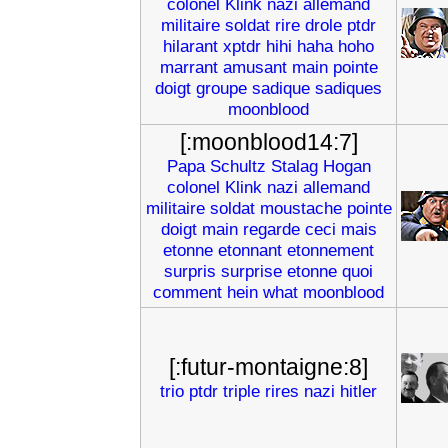
colonel
Klink
nazi
allemand
militaire
soldat
rire
drole
ptdr
hilarant
xptdr
hihi
haha
hoho
marrant
amusant
main
pointe
doigt
groupe
sadique
sadiques
moonblood
[:moonblood14:7]
Papa
Schultz
Stalag
Hogan
colonel
Klink
nazi
allemand
militaire
soldat
moustache
pointe
doigt
main
regarde
ceci
mais
etonne
etonnant
etonnement
surpris
surprise
etonne
quoi
comment
hein
what
moonblood
[:futur-montaigne:8]
trio
ptdr
triple
rires
nazi
hitler