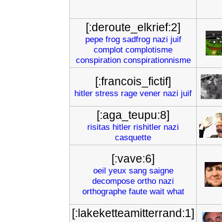
[:deroute_elkrief:2]
pepe
frog
sadfrog
nazi
juif
complot
complotisme
conspiration
conspirationnisme
[:francois_fictif]
hitler
stress
rage
vener
nazi
juif
[:aga_teupu:8]
risitas
hitler
rishitler
nazi
casquette
[:vave:6]
oeil
yeux
sang
saigne
decompose
ortho
nazi
orthographe
faute
wait
what
[:lakeketteamitterrand:1]