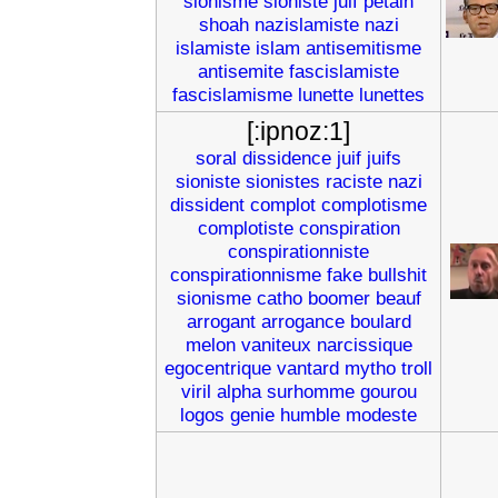
sionisme
sioniste
juif
petain
shoah
nazislamiste
nazi
islamiste
islam
antisemitisme
antisemite
fascislamiste
fascislamisme
lunette
lunettes
[:ipnoz:1]
soral
dissidence
juif
juifs
sioniste
sionistes
raciste
nazi
dissident
complot
complotisme
complotiste
conspiration
conspirationniste
conspirationnisme
fake
bullshit
sionisme
catho
boomer
beauf
arrogant
arrogance
boulard
melon
vaniteux
narcissique
egocentrique
vantard
mytho
troll
viril
alpha
surhomme
gourou
logos
genie
humble
modeste