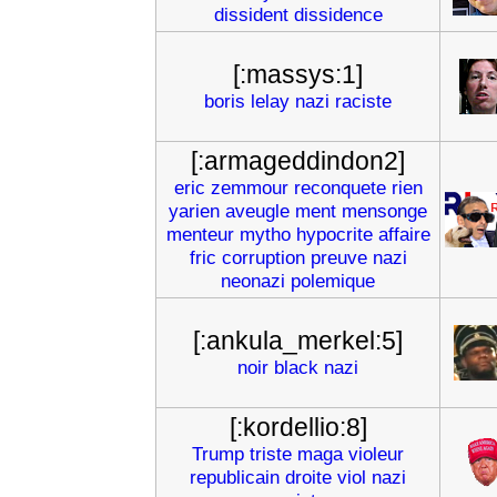
dissident
dissidence
[:massys:1]
boris
lelay
nazi
raciste
[:armageddindon2]
eric
zemmour
reconquete
rien
yarien
aveugle
ment
mensonge
menteur
mytho
hypocrite
affaire
fric
corruption
preuve
nazi
neonazi
polemique
[:ankula_merkel:5]
noir
black
nazi
[:kordellio:8]
Trump
triste
maga
violeur
republicain
droite
viol
nazi