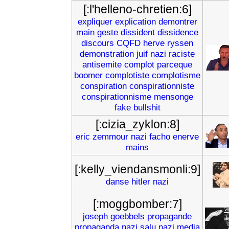
[:l'helleno-chretien:6]
expliquer
explication
demontrer
main
geste
dissident
dissidence
discours
CQFD
herve
ryssen
demonstration
juif
nazi
raciste
antisemite
complot
parceque
boomer
complotiste
complotisme
conspiration
conspirationniste
conspirationnisme
mensonge
fake
bullshit
[:cizia_zyklon:8]
eric
zemmour
nazi
facho
enerve
mains
[:kelly_viendansmonli:9]
danse
hitler
nazi
[:moggbomber:7]
joseph
goebbels
propagande
propaganda
nazi
salu
nazi
media