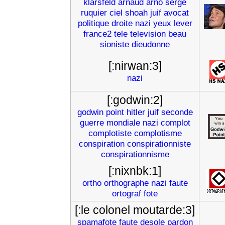
klarsfeld
arnaud
arno
serge
ruquier
ciel
shoah
juif
avocat
politique
droite
nazi
yeux
lever
france2
tele
television
beau
sioniste
dieudonne
[:nirwan:3]
nazi
[:godwin:2]
godwin
point
hitler
juif
seconde
guerre
mondiale
nazi
complot
complotiste
complotisme
conspiration
conspirationniste
conspirationnisme
[:nixnbk:1]
ortho
orthographe
nazi
faute
ortograf
fote
[:le colonel moutarde:3]
spamafote
faute
desole
pardon