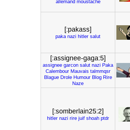
allemand
moustache
[:pakass]
paka
nazi
hitler
salut
[:assignee-gaga:5]
assignee
garcon
salut
nazi
Paka
Calembour
Mauvais
talmmqsr
Blague
Drole
Humour
Blog
Rire
Naze
[:somberlain25:2]
hitler
nazi
rire
juif
shoah
ptdr