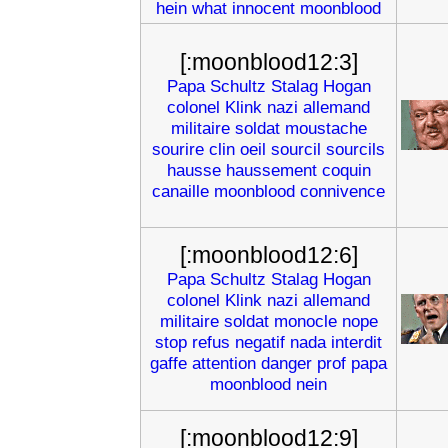
hein
what
innocent
moonblood
[:moonblood12:3]
Papa
Schultz
Stalag
Hogan
colonel
Klink
nazi
allemand
militaire
soldat
moustache
sourire
clin
oeil
sourcil
sourcils
hausse
haussement
coquin
canaille
moonblood
connivence
[:moonblood12:6]
Papa
Schultz
Stalag
Hogan
colonel
Klink
nazi
allemand
militaire
soldat
monocle
nope
stop
refus
negatif
nada
interdit
gaffe
attention
danger
prof
papa
moonblood
nein
[:moonblood12:9]