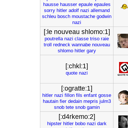
hausse
hausser
epaule
epaules
sorry
hitler
adolf
nazi
allemand
schleu
bosch
moustache
godwin
nazi
[:le nouveau shlomo:1]
poutrella
nazi
classe
triso
raie
troll
redneck
wannabe
nouveau
shlomo
hitler
gary
[:chkl:1]
quote
nazi
[:ogratte:1]
hitler
nazi
fillon
fils
enfant
gosse
hautain
fier
dedain
mepris
julm3
snob
tete
snob
gamin
[:d4rkemo:2]
hipster
hitler
bobo
nazi
dark