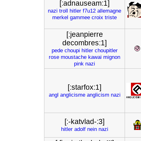
[:adnauseam:1]
nazi
troll
hitler
f7u12
allemagne
merkel
gammee
croix
triste
[:jeanpierre
decombres:1]
pede
choupi
hitler
choupitler
rose
moustache
kawai
mignon
pink
nazi
[:starfox:1]
angl
anglicisme
anglicism
nazi
[:-katvlad-:3]
hitler
adolf
nein
nazi