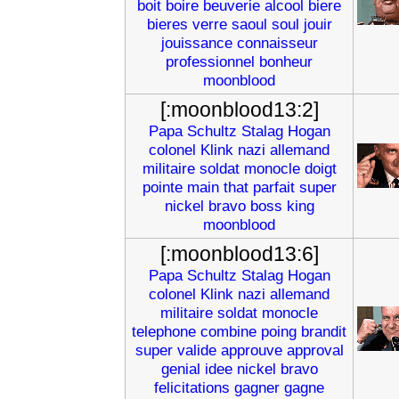
boit
boire
beuverie
alcool
biere
bieres
verre
saoul
soul
jouir
jouissance
connaisseur
professionnel
bonheur
moonblood
[:moonblood13:2]
Papa
Schultz
Stalag
Hogan
colonel
Klink
nazi
allemand
militaire
soldat
monocle
doigt
pointe
main
that
parfait
super
nickel
bravo
boss
king
moonblood
[:moonblood13:6]
Papa
Schultz
Stalag
Hogan
colonel
Klink
nazi
allemand
militaire
soldat
monocle
telephone
combine
poing
brandit
super
valide
approuve
approval
genial
idee
nickel
bravo
felicitations
gagner
gagne