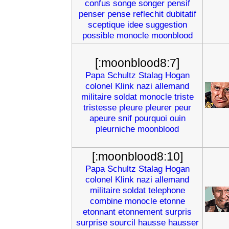
confus
songe
songer
pensif
penser
pense
reflechit
dubitatif
sceptique
idee
suggestion
possible
monocle
moonblood
[:moonblood8:7]
Papa
Schultz
Stalag
Hogan
colonel
Klink
nazi
allemand
militaire
soldat
monocle
triste
tristesse
pleure
pleurer
peur
apeure
snif
pourquoi
ouin
pleurniche
moonblood
[:moonblood8:10]
Papa
Schultz
Stalag
Hogan
colonel
Klink
nazi
allemand
militaire
soldat
telephone
combine
monocle
etonne
etonnant
etonnement
surpris
surprise
sourcil
hausse
hausser