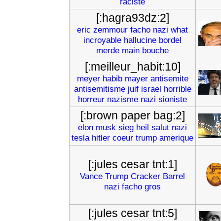
raciste
[:hagra93dz:2]
eric
zemmour
facho
nazi
what
incroyable
hallucine
bordel
merde
main
bouche
[:meilleur_habit:10]
meyer
habib
mayer
antisemite
antisemitisme
juif
israel
horrible
horreur
nazisme
nazi
sioniste
[:brown paper bag:2]
elon
musk
sieg
heil
salut
nazi
tesla
hitler
coeur
trump
amerique
[:jules cesar tnt:1]
Vance
Trump
Cracker
Barrel
nazi
facho
gros
[:jules cesar tnt:5]