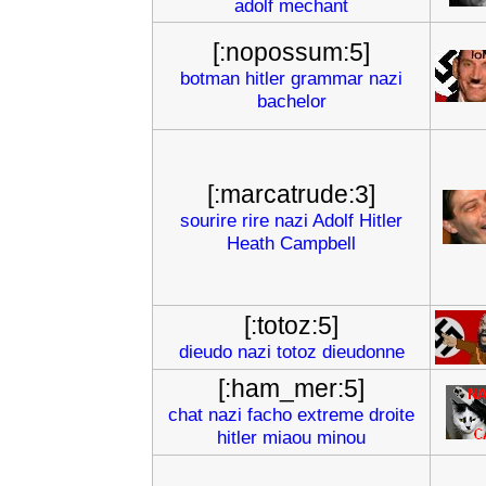
adolf
mechant
[:nopossum:5]
botman
hitler
grammar
nazi
bachelor
[:marcatrude:3]
sourire
rire
nazi
Adolf
Hitler
Heath
Campbell
[:totoz:5]
dieudo
nazi
totoz
dieudonne
[:ham_mer:5]
chat
nazi
facho
extreme
droite
hitler
miaou
minou