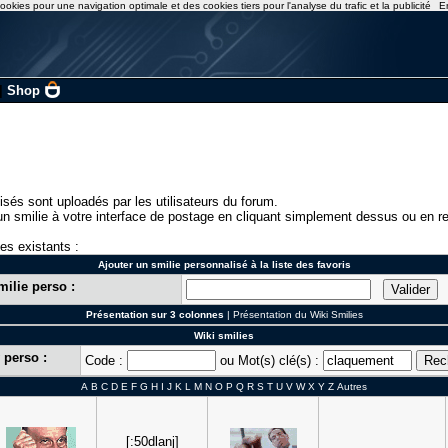
ookies pour une navigation optimale et des cookies tiers pour l'analyse du trafic et la publicité
E
|
Shop
isés sont uploadés par les utilisateurs du forum.
n smilie à votre interface de postage en cliquant simplement dessus ou en re
ies existants :
Ajouter un smilie personnalisé à la liste des favoris
milie perso :
Présentation sur 3 colonnes
|
Présentation du Wiki Smilies
Wiki smilies
 perso :
Code :
ou Mot(s) clé(s) :
A
B
C
D
E
F
G
H
I
J
K
L
M
N
O
P
Q
R
S
T
U
V
W
X
Y
Z
Autres
[:50dlanj]