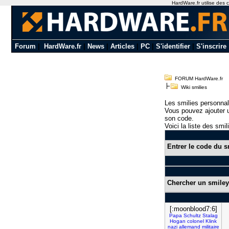
HardWare.fr utilise des c
Forum
|
HardWare.fr
|
News
|
Articles
|
PC
|
S'identifier
|
S'inscrire
FORUM HardWare.fr
Wiki smilies
Les smilies personnal
Vous pouvez ajouter u
son code.
Voici la liste des smil
Entrer le code du s
Chercher un smiley
[:moonblood7:6]
Papa
Schultz
Stalag
Hogan
colonel
Klink
nazi
allemand
militaire