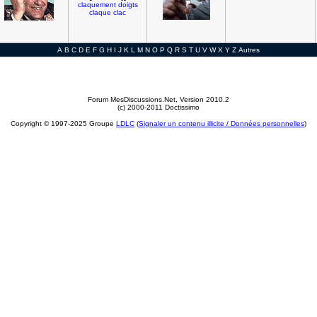
claquement
doigts
claque
clac
A
B
C
D
E
F
G
H
I
J
K
L
M
N
O
P
Q
R
S
T
U
V
W
X
Y
Z
Autres
Forum MesDiscussions.Net
, Version 2010.2
(c) 2000-2011 Doctissimo
Copyright © 1997-2025 Groupe
LDLC
(
Signaler un contenu illicite / Données personnelles
)