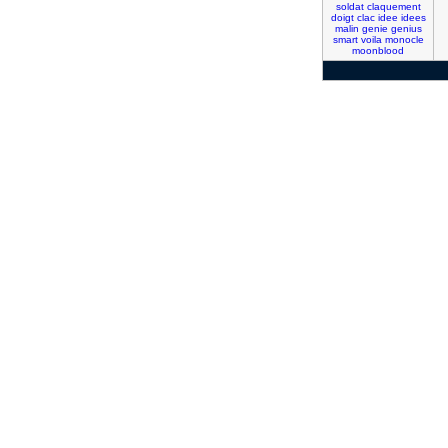
soldat
claquement
doigt
clac
idee
idees
malin
genie
genius
smart
voila
monocle
moonblood