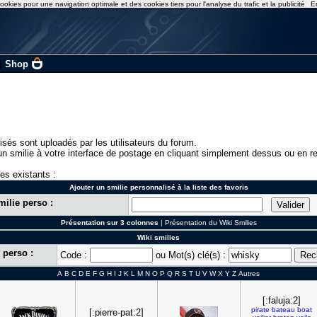
ookies pour une navigation optimale et des cookies tiers pour l'analyse du trafic et la publicité
E
|
Shop
isés sont uploadés par les utilisateurs du forum.
n smilie à votre interface de postage en cliquant simplement dessus ou en re
ies existants :
Ajouter un smilie personnalisé à la liste des favoris
milie perso :
Présentation sur 3 colonnes
|
Présentation du Wiki Smilies
Wiki smilies
 perso :
Code :
ou Mot(s) clé(s) :
A
B
C
D
E
F
G
H
I
J
K
L
M
N
O
P
Q
R
S
T
U
V
W
X
Y
Z
Autres
[:faluja:2]
pirate
bateau
boat
[:pierre-pat:2]