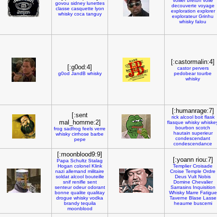
voilier
breton
voile
govou
sidney
lunettes
decouverte
voyage
classe
casquette
lyon
exploration
explorer
whisky
coca
tanguy
explorateur
Grinhu
whisky
falou
[:castormalin:4]
[:g0od:4]
castor
pervers
g0od
JandB
whisky
pedobear
tourbe
whisky
[:humanrage:7]
[:sent
rick
alcool
boit
flask
mal_homme:2]
flasque
whisky
whiske
bourbon
scotch
frog
sadfrog
feels
verre
hautain
superieur
whisky
cirrhose
barbe
condescendant
pepe
condescendance
[:moonblood9:9]
[:yoann riou:7]
Papa
Schultz
Stalag
Hogan
colonel
Klink
Templier
Croisade
nazi
allemand
militaire
Croise
Temple
Ordre
soldat
alcool
bouteille
Deus
Vult
Nobis
snif
renifle
sent
Domine
Chevalier
senteur
odeur
odorant
Sarrasins
Inquisition
bonne
qualite
qualitay
Whisky
Marre
Fatigue
drogue
whisky
vodka
Taverne
Blase
Lasse
brandy
tequila
heaume
buscemi
moonblood