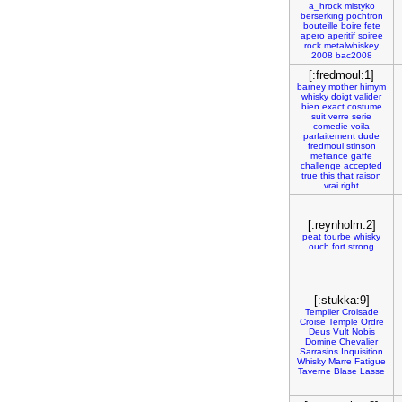
a_hrock
mistyko
berserking
pochtron
bouteille
boire
fete
apero
aperitif
soiree
rock
metalwhiskey
2008
bac2008
[:fredmoul:1]
barney
mother
himym
whisky
doigt
valider
bien
exact
costume
suit
verre
serie
comedie
voila
parfaitement
dude
fredmoul
stinson
mefiance
gaffe
challenge
accepted
true
this
that
raison
vrai
right
[:reynholm:2]
peat
tourbe
whisky
ouch
fort
strong
[:stukka:9]
Templier
Croisade
Croise
Temple
Ordre
Deus
Vult
Nobis
Domine
Chevalier
Sarrasins
Inquisition
Whisky
Marre
Fatigue
Taverne
Blase
Lasse