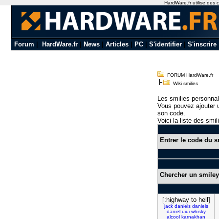
HardWare.fr utilise des c
Forum
|
HardWare.fr
|
News
|
Articles
|
PC
|
S'identifier
|
S'inscrire
FORUM HardWare.fr
Wiki smilies
Les smilies personnal
Vous pouvez ajouter u
son code.
Voici la liste des smil
Entrer le code du s
Chercher un smiley
[:highway to hell]
jack
daniels
daniels
daniel
uiui
whisky
alcool
karnakhan