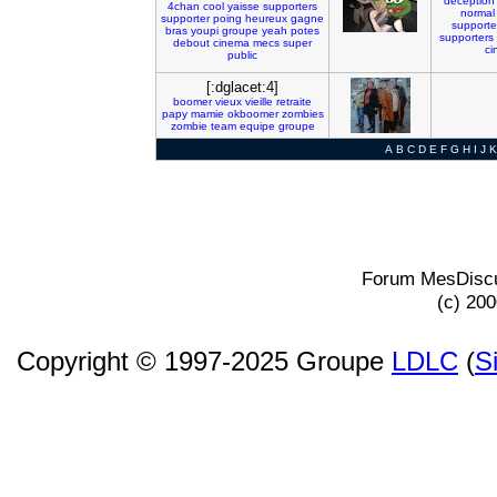
deception
4chan
cool
yaisse
supporters
normal
supporter
poing
heureux
gagne
supporte
bras
youpi
groupe
yeah
potes
supporters
debout
cinema
mecs
super
ci
public
[:dglacet:4]
boomer
vieux
vieille
retraite
papy
mamie
okboomer
zombies
zombie
team
equipe
groupe
A
B
C
D
E
F
G
H
I
J
K
Forum MesDiscu
(c) 20
Copyright © 1997-2025 Groupe
LDLC
(
S