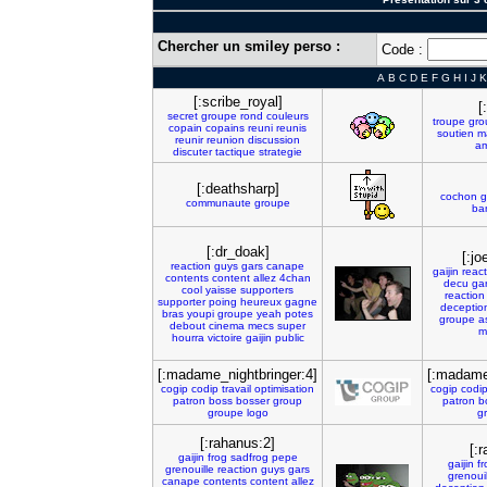
Chercher un smiley perso :
Code :
A
B
C
D
E
F
G
H
I
J
K
[:scribe_royal]
[
secret
groupe
rond
couleurs
troupe
gro
copain
copains
reuni
reunis
soutien
m
reunir
reunion
discussion
am
discuter
tactique
strategie
[:deathsharp]
cochon
g
communaute
groupe
ba
[:dr_doak]
[:j
reaction
guys
gars
canape
gaijin
react
contents
content
allez
4chan
decu
ga
cool
yaisse
supporters
reaction
supporter
poing
heureux
gagne
deceptio
bras
youpi
groupe
yeah
potes
groupe
a
debout
cinema
mecs
super
m
hourra
victoire
gaijin
public
[:madame_nightbringer:4]
[:madame
cogip
codip
travail
optimisation
cogip
codi
patron
boss
bosser
group
patron
b
groupe
logo
g
[:rahanus:2]
[:
gaijin
frog
sadfrog
pepe
gaijin
fr
grenouille
reaction
guys
gars
grenouil
canape
contents
content
allez