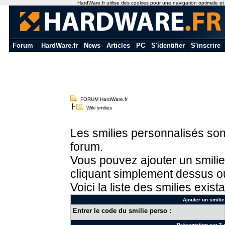
HardWare.fr utilise des cookies pour une navigation optimale et de
Forum
|
HardWare.fr
|
News
|
Articles
|
PC
|
S'identifier
|
S'inscrire
FORUM HardWare.fr
Wiki smilies
Les smilies personnalisés sont
forum.
Vous pouvez ajouter un smilie
cliquant simplement dessus ou
Voici la liste des smilies exista
Ajouter un smilie
Entrer le code du smilie perso :
Présentation sur 3