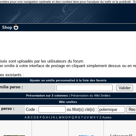
ookies pour une navigation optimale et des cookies tiers pour l'analyse du trafic et la publicité
E
|
Shop
isés sont uploadés par les utilisateurs du forum.
n smilie à votre interface de postage en cliquant simplement dessus ou en re
ies existants :
Ajouter un smilie personnalisé à la liste des favoris
milie perso :
Présentation sur 3 colonnes
|
Présentation du Wiki Smilies
Wiki smilies
 perso :
Code :
ou Mot(s) clé(s) :
A
B
C
D
E
F
G
H
I
J
K
L
M
N
O
P
Q
R
S
T
U
V
W
X
Y
Z
Autres