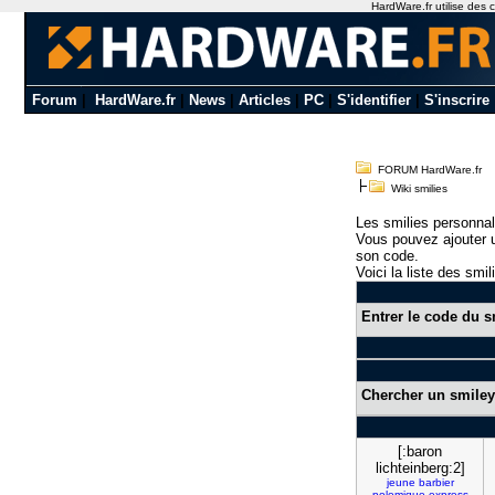
HardWare.fr utilise des c
Forum
|
HardWare.fr
|
News
|
Articles
|
PC
|
S'identifier
|
S'inscrire
FORUM HardWare.fr
Wiki smilies
Les smilies personnal
Vous pouvez ajouter u
son code.
Voici la liste des smil
Entrer le code du s
Chercher un smiley
[:baron
lichteinberg:2]
jeune
barbier
polemique
express