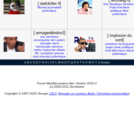
[:alissawg:6]
[:darkikiller:4]
Eric
Naulleau
Zemmou
Montel
journaliste
Paris
Premiere
polemique
politique
libre
polemique
[:armageddindon2]
[:implosion du
eric
zemmour
sord]
reconquete
rien
yarien
aveugle
ment
zemmour
reconquet
mensonge
menteur
snipe
arme
politique
mytho
hypocrite
affaire
fusil
silencieux
viseur
fric
corruption
preuve
polemique
nazi
neonazi
polemique
A
B
C
D
E
F
G
H
I
J
K
L
M
N
O
P
Q
R
S
T
U
V
W
X
Y
Z
Autres
Forum MesDiscussions.Net
, Version 2010.2
(c) 2000-2011 Doctissimo
Copyright © 1997-2025 Groupe
LDLC
(
Signaler un contenu illicite / Données personnelles
)