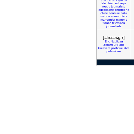
tele
chien
echarpe
rouge
journaliste
editorialiste
christophe
chine
censure
calvi
marron
marronniers
marronnier
marrons
france
television
journal
tele
[:alissawg:7]
Eric
Naulleau
Zemmour
Paris
Premiere
politique
libre
polemique