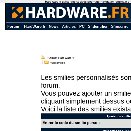
HardWare.fr utilise des cookies pour une navigation optimale et de
Forum
|
HardWare.fr
|
News
|
Articles
|
PC
|
S'identifier
|
S'inscrire
FORUM HardWare.fr
Wiki smilies
Les smilies personnalisés sont
forum.
Vous pouvez ajouter un smilie
cliquant simplement dessus ou
Voici la liste des smilies exista
Ajouter un smilie
Entrer le code du smilie perso :
Présentation sur 3