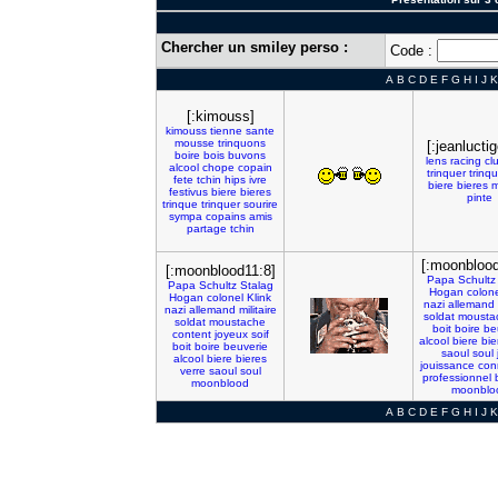
Chercher un smiley perso :
Code :
A
B
C
D
E
F
G
H
I
J
K
[:kimouss]
kimouss
tienne
sante
mousse
trinquons
[:jeanluctig
boire
bois
buvons
lens
racing
cl
alcool
chope
copain
trinquer
trinq
fete
tchin
hips
ivre
biere
bieres
m
festivus
biere
bieres
pinte
trinque
trinquer
sourire
sympa
copains
amis
partage
tchin
[:moonblood
[:moonblood11:8]
Papa
Schultz
Papa
Schultz
Stalag
Hogan
colone
Hogan
colonel
Klink
nazi
allemand
nazi
allemand
militaire
soldat
mousta
soldat
moustache
boit
boire
be
content
joyeux
soif
alcool
biere
bie
boit
boire
beuverie
saoul
soul
alcool
biere
bieres
jouissance
con
verre
saoul
soul
professionnel
moonblood
moonblo
A
B
C
D
E
F
G
H
I
J
K