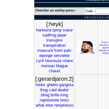
Chercher un smiley perso :
Code :
A
B
C
D
E
F
G
H
I
J
K
[:heyk]
hanouna
tpmp
sueur
sadfrog
pepe
transpire
f7u12
transpiration
mouton
psych
insecure
front
paki
plomb
ra
derpy
eponge
serviette
cyril
fanzouze
maire
moreau
blague
chaud
[:gerardjaron:2]
footix
ghetto
gangsta
thug
caid
dealer
bling
brille
king
represente
boss
what
else
nespresso