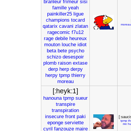
branleur
frimeur
sisi
famille
yeah
painkiller25
ligue
champions
tocard
moreau
qatarix
cavani
zlatan
ragecomic
f7u12
rage
debile
heureux
mouton
louche
idiot
beta
bete
psycho
schizo
desespoir
plomb
raison
extase
derp
herp
derpy
herpy
tpmp
thierry
moreau
[:heyk:1]
hanouna
tpmp
sueur
transpire
transpiration
insecure
front
paki
[:sauci
tpmp
th
eponge
serviette
rire
h
cyril
fanzouze
maire