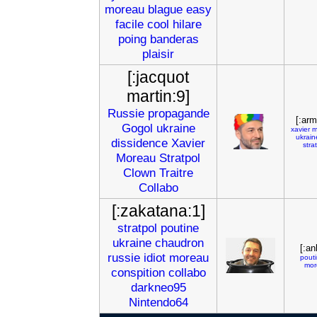
moreau
blague
easy
facile
cool
hilare
poing
banderas
plaisir
[:jacquot
martin:9]
Russie
propagande
[:ar
Gogol
ukraine
xavier
m
ukrain
dissidence
Xavier
stra
Moreau
Stratpol
Clown
Traitre
Collabo
[:zakatana:1]
stratpol
poutine
ukraine
chaudron
[:an
russie
idiot
moreau
pout
mor
conspition
collabo
darkneo95
Nintendo64