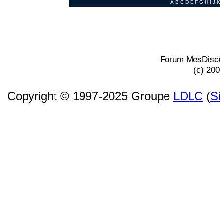
A
B
C
D
E
F
G
H
I
J
K
Forum MesDiscu
(c) 20
Copyright © 1997-2025 Groupe
LDLC
(
S