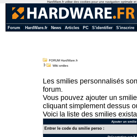
HardWare.fr utilise des cookies pour une navigation optimale et de
Forum
|
HardWare.fr
|
News
|
Articles
|
PC
|
S'identifier
|
S'inscrire
FORUM HardWare.fr
Wiki smilies
Les smilies personnalisés sont
forum.
Vous pouvez ajouter un smilie
cliquant simplement dessus ou
Voici la liste des smilies exista
Ajouter un smilie
Entrer le code du smilie perso :
Présentation sur 3