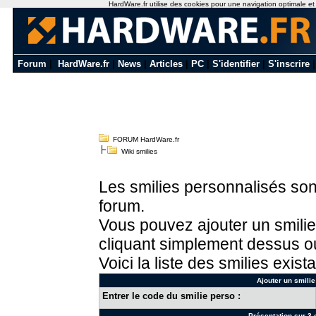
HardWare.fr utilise des cookies pour une navigation optimale et de
Forum
|
HardWare.fr
|
News
|
Articles
|
PC
|
S'identifier
|
S'inscrire
FORUM HardWare.fr
Wiki smilies
Les smilies personnalisés sont
forum.
Vous pouvez ajouter un smilie
cliquant simplement dessus ou
Voici la liste des smilies exista
Ajouter un smilie
Entrer le code du smilie perso :
Présentation sur 3