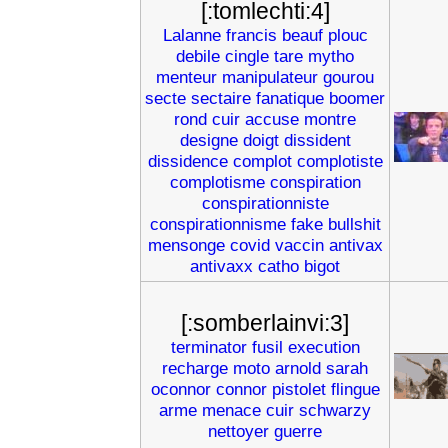
[:tomlechti:4]
Lalanne
francis
beauf
plouc
debile
cingle
tare
mytho
menteur
manipulateur
gourou
secte
sectaire
fanatique
boomer
rond
cuir
accuse
montre
designe
doigt
dissident
dissidence
complot
complotiste
complotisme
conspiration
conspirationniste
conspirationnisme
fake
bullshit
mensonge
covid
vaccin
antivax
antivaxx
catho
bigot
[:somberlainvi:3]
terminator
fusil
execution
recharge
moto
arnold
sarah
oconnor
connor
pistolet
flingue
arme
menace
cuir
schwarzy
nettoyer
guerre