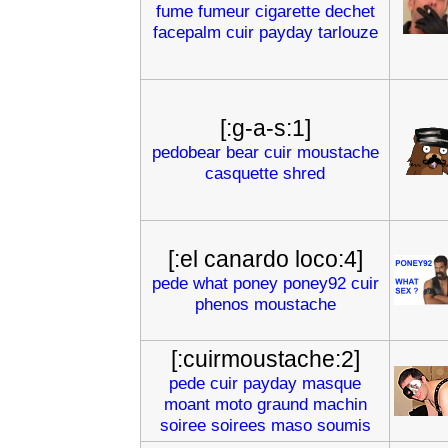
fume
fumeur
cigarette
dechet
facepalm
cuir
payday
tarlouze
[:g-a-s:1]
pedobear
bear
cuir
moustache
casquette
shred
[:el canardo loco:4]
pede
what
poney
poney92
cuir
phenos
moustache
[:cuirmoustache:2]
pede
cuir
payday
masque
moant
moto
graund
machin
soiree
soirees
maso
soumis