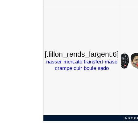
[:fillon_rends_largent:6]
nasser
mercato
transfert
maso
crampe
cuir
boule
sado
A
B
C
D