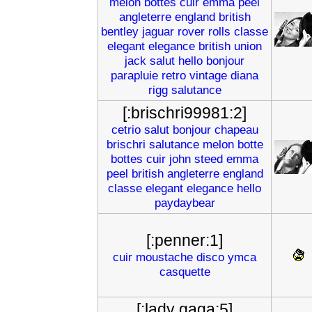
melon
bottes
cuir
emma
peel
angleterre
england
british
bentley
jaguar
rover
rolls
classe
elegant
elegance
british
union
jack
salut
hello
bonjour
parapluie
retro
vintage
diana
rigg
salutance
[:brischri99981:2]
cetrio
salut
bonjour
chapeau
brischri
salutance
melon
botte
bottes
cuir
john
steed
emma
peel
british
angleterre
england
classe
elegant
elegance
hello
paydaybear
[:penner:1]
cuir
moustache
disco
ymca
casquette
[:lady gaga:5]