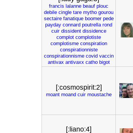
francis
lalanne
beauf
plouc
debile
cingle
tare
mytho
gourou
sectaire
fanatique
boomer
pede
payday
connard
poutrella
rond
cuir
dissident
dissidence
complot
complotiste
complotisme
conspiration
conspirationniste
conspirationnisme
covid
vaccin
antivax
antivaxx
catho
bigot
[:cosmospirit:2]
moant
moand
cuir
moustache
[:liano:4]