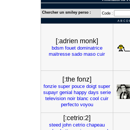
Chercher un smiley perso :
Code :
A
B
C
D
[:adrien monk]
bdsm
fouet
dominatrice
maitresse
sado
maso
cuir
[:the fonz]
fonzie
super
pouce
doigt
super
supayr
genial
happy
days
serie
television
noir
blanc
cool
cuir
perfecto
voyou
[:cetrio:2]
steed
john
cetrio
chapeau