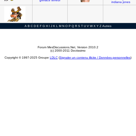
grimace
terreur
indiana
jones
A
B
C
D
E
F
G
H
I
J
K
L
M
N
O
P
Q
R
S
T
U
V
W
X
Y
Z
Autres
Forum MesDiscussions.Net
, Version 2010.2
(c) 2000-2011 Doctissimo
Copyright © 1997-2025 Groupe
LDLC
(
Signaler un contenu illicite / Données personnelles
)