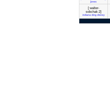
jones
[:walter-
sobchak:2]
indiana
ding
disney