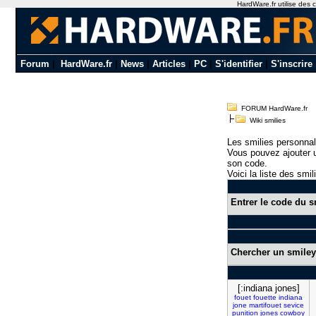
HardWare.fr utilise des c
Forum
|
HardWare.fr
|
News
|
Articles
|
PC
|
S'identifier
|
S'inscrire
FORUM HardWare.fr
Wiki smilies
Les smilies personnal
Vous pouvez ajouter u
son code.
Voici la liste des smil
Entrer le code du s
Chercher un smiley
[:indiana jones]
fouet
fouette
indiana
jone
martifouet
sevice
punition
jones
cowboy