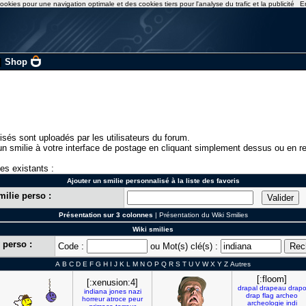
ookies pour une navigation optimale et des cookies tiers pour l'analyse du trafic et la publicité
E
|
Shop
isés sont uploadés par les utilisateurs du forum.
n smilie à votre interface de postage en cliquant simplement dessus ou en re
ies existants :
Ajouter un smilie personnalisé à la liste des favoris
milie perso :
Présentation sur 3 colonnes
|
Présentation du Wiki Smilies
Wiki smilies
 perso :
Code :
ou Mot(s) clé(s) :
A
B
C
D
E
F
G
H
I
J
K
L
M
N
O
P
Q
R
S
T
U
V
W
X
Y
Z
Autres
[:floom]
[:xenusion:4]
drapal
drapeau
drap
indiana
jones
nazi
drap
flag
archeo
horreur
atroce
peur
archeologie
indi