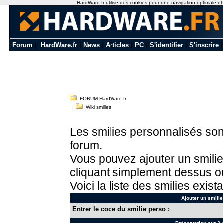
HardWare.fr utilise des cookies pour une navigation optimale et de
Forum
|
HardWare.fr
|
News
|
Articles
|
PC
|
S'identifier
|
S'inscrire
FORUM HardWare.fr
Wiki smilies
Les smilies personnalisés sont
forum.
Vous pouvez ajouter un smilie
cliquant simplement dessus ou
Voici la liste des smilies exista
Ajouter un smilie
Entrer le code du smilie perso :
Présentation sur 3