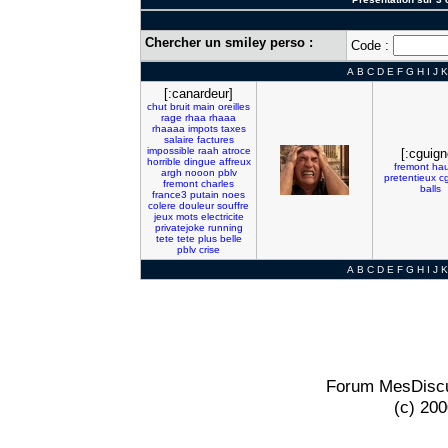
Chercher un smiley perso :
Code :
A
B
C
D
E
F
G
H
I
J
K
[:canardeur]
chut
bruit
main
oreilles
rage
rhaa
rhaaa
rhaaaa
impots
taxes
salaire
factures
impossible
raah
atroce
[:cguign
horrible
dingue
affreux
fremont
hau
argh
nooon
pblv
pretentieux
c
fremont
charles
balls
france3
putain
noes
colere
douleur
souffre
jeux
mots
electricite
privatejoke
running
tete
tete
plus
belle
pblv
crise
A
B
C
D
E
F
G
H
I
J
K
Forum MesDiscu
(c) 20