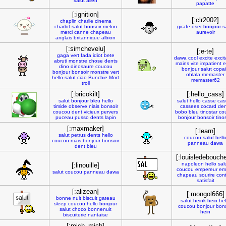
salut
alien
papatte
[:ignition]
[:clr2002]
chaplin
charlie
cinema
charlot
salut
bonsoir
melon
girafe
oser
bonjour
s
merci
canne
chapeau
aurevoir
anglais
britannique
albion
[:simchevelu]
[:e-te]
gaga
vert
fada
idiot
bete
dawa
cool
excite
excit
abruti
monstre
chose
dents
mains
vite
impatient
e
dino
dinosaure
coucou
bonjour
salut
copa
bonjour
bonsoir
monstre
vert
ohlala
memaster
hello
salut
ciao
Bunchie
Mort
memaster62
troll
[:bricokilt]
[:hello_cass]
salut
bonjour
bleu
hello
salut
hello
casse
cas
timide
observe
niais
bonsoir
cassees
cocard
den
coucou
dent
vicieux
pervers
bobo
bleu
tinostar
co
puceau
pusso
dents
lapin
bonjour
bonsoir
tino
[:maxmaker]
[:learn]
salut
petrus
dents
hello
coucou
salut
hell
coucou
niais
bonjour
bonsoir
panneau
dawa
dent
bleu
[:louisledebouche
napoleon
hello
sal
[:linouille]
coucou
empereur
em
salut
coucou
panneau
dawa
chapeau
sourire
con
satisfait
[:alizean]
[:mongol666]
bonne
nuit
biscuit
gateau
salut
heink
hein
hel
sleep
coucou
hello
bonjour
coucou
bonjour
bons
salut
choco
bonnenuit
hein
biscuiterie
nantaise
[:mich_mich]