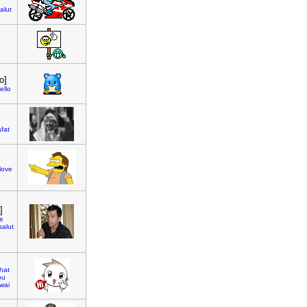
alut
o]
ello
afat
love
]
le
salut
hat
ou
wai