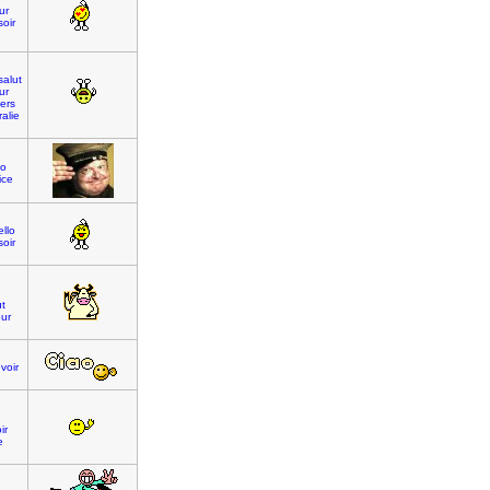
ur
oir
salut
ur
ers
ralie
lo
ice
ello
oir
ut
ur
voir
ir
e