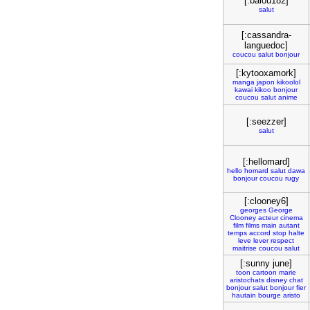
[:balou182]
salut
[:cassandra-
languedoc]
coucou
salut
bonjour
[:kytooxamork]
manga
japon
kikoolol
kawai
kikoo
bonjour
coucou
salut
anime
[:seezzer]
salut
[:hellomard]
hello
homard
salut
dawa
bonjour
coucou
rugy
[:clooney6]
georges
George
Clooney
acteur
cinema
film
films
main
autant
temps
accord
stop
halte
leve
lever
respect
maitrise
coucou
salut
[:sunny june]
toon
cartoon
marie
aristochats
disney
chat
bonjour
salut
bonjour
fier
hautain
bourge
aristo