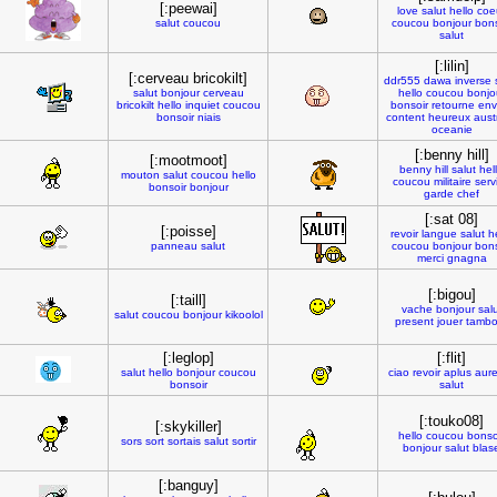
[:peewai]
love
salut
hello
coe
salut
coucou
coucou
bonjour
bons
salut
[:lilin]
[:cerveau bricokilt]
ddr555
dawa
inverse
salut
bonjour
cerveau
hello
coucou
bonjo
bricokilt
hello
inquiet
coucou
bonsoir
retourne
env
bonsoir
niais
content
heureux
aust
oceanie
[:benny hill]
[:mootmoot]
benny
hill
salut
hel
mouton
salut
coucou
hello
coucou
militaire
serv
bonsoir
bonjour
garde
chef
[:sat 08]
[:poisse]
revoir
langue
salut
h
panneau
salut
coucou
bonjour
bons
merci
gnagna
[:bigou]
[:taill]
vache
bonjour
sal
salut
coucou
bonjour
kikoolol
present
jouer
tambo
[:leglop]
[:flit]
salut
hello
bonjour
coucou
ciao
revoir
aplus
aure
bonsoir
salut
[:touko08]
[:skykiller]
hello
coucou
bonso
sors
sort
sortais
salut
sortir
bonjour
salut
blas
[:banguy]