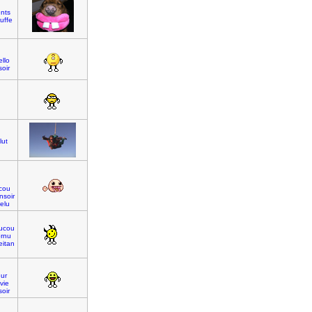
nts
ruffe
ello
oir
lut
cou
nsoir
elu
ucou
ornu
eitan
ur
vie
oir