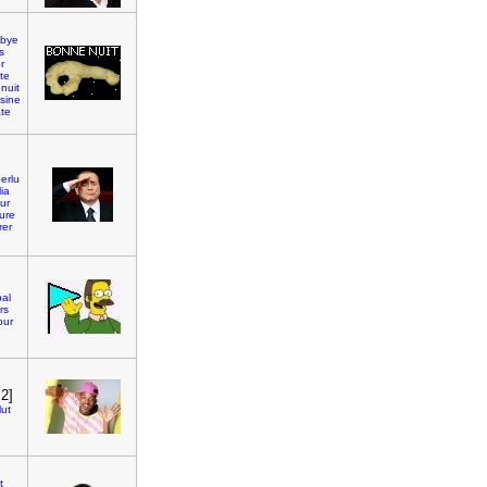
bye
s
r
te
nuit
isine
te
erlu
lia
ur
ure
rer
al
rs
our
:2]
lut
t