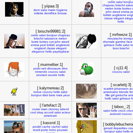
cetrio
salut
bonjou
chapeau
brischri
salu
[:yiipaa:3]
melon
botte
bottes
c
dent
salut
matin
hygiene
john
steed
emma
p
toilette
dentifrice
brosse
british
angleterre
eng
classe
elegant
elega
hello
[:brischri99981:2]
[:mrfreeze:1]
cetrio
salut
bonjour
chapeau
brischri
salutance
melon
moustache
ironiqu
botte
bottes
cuir
john
steed
shemale
gamine
face
emma
peel
british
angleterre
grimace
hello
salut
m
england
classe
elegant
bros
brischri
elegance
hello
paydaybear
[:murmeltier:1]
[:cj11:4]
yoshi
vert
dinosaure
dino
nintendo
coucou
salut
coucou
salut
souriant
sourire
hello
[:scarlettj:3]
[:kalymereau:2]
scarlett
johansson
ac
tortue
coucou
hello
salut
americaine
blonde
fe
bonjour
idiot
bete
niais
yeux
fille
girl
greluche
an
hello
salut
grimace
f
[:l'artefact:2]
[:biboo_:2]
cruise
main
clooney
attend
salut
hello
croco
croc
cool
okay
accord
salut
acteur
aurevoir
coucou
americain
[:kassrol:1]
[:bobbylebuchero
poulet
cache
cacher
salut
gerard
depardieu
co
reveil
porte
hoho
poussin
bonjour
salut
hello
m