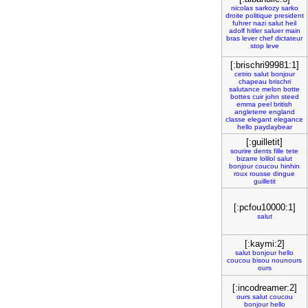
nicolas
sarkozy
sarko
droite
politique
president
fuhrer
nazi
salut
heil
adolf
hitler
saluer
main
bras
lever
chef
dictateur
stop
leve
[:brischri99981:1]
cetrio
salut
bonjour
chapeau
brischri
salutance
melon
botte
bottes
cuir
john
steed
emma
peel
british
angleterre
england
classe
elegant
elegance
hello
paydaybear
[:guilletit]
sourire
dents
fille
tete
bizarre
lolilol
salut
bonjour
coucou
hinhin
roux
rousse
dingue
guilletit
[:pcfou10000:1]
salut
[:kaymi:2]
salut
bonjour
hello
coucou
bisou
nounours
ours
[:incodreamer:2]
ours
salut
coucou
bonjour
hello