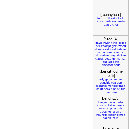
[:bennyheal]
benny
hill
salut
hello
coucou
militaire
service
garde
chef
[:-tac-:4]
david
niven
tchin
cligne
oeil
champagne
tweed
cheers
salut
salutations
tchin
bravo
trinque
britannique
anglais
bien
classe
beau
gentleman
anglais
blink
ambassadeur
[:benoit tourne
toi:5]
lady
gaga
coucou
bunchie
vert
star
monstre
monster
fada
salut
hello
blonde
fille
main
star
[:enchiz:3]
bonjour
salut
hello
coucou
bebe
panda
wesh
copain
paix
pooshoo
sourire
heureux
plaisir
sympa
copain
calin
[:oscar le