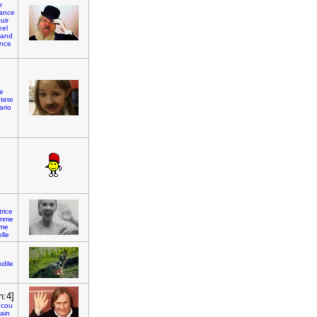
r
tance
uir
eel
land
nce
e
tete
ario
trice
mme
ime
olle
odile
n:4]
ucou
ain