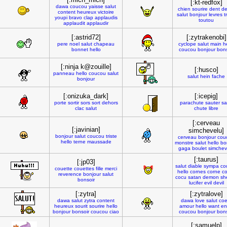
[:kt-redfox]
dawa
coucou
yaisse
salut
chien
sourire
dent
de
content
heureux
victoire
salut
bonjour
levres
t
youpi
bravo
clap
applaudis
toutou
applaudit
applaudir
[:astrid72]
[:zytrakenobi]
pere
noel
salut
chapeau
cyclope
salut
main
h
bonnet
hello
coucou
bonjour
bons
[:ninja k@zouille]
[:husco]
panneau
hello
coucou
salut
salut
hein
fache
bonjour
[:onizuka_dark]
[:icepig]
porte
sortir
sors
sort
dehors
parachute
sauter
sa
clac
salut
chute
libre
[:cerveau
[:javinian]
simchevelu]
bonjour
salut
coucou
triste
cerveau
bonjour
cou
hello
terne
maussade
monstre
salut
hello
bo
gaga
boulet
simchev
[:taurus]
[:jp03]
salut
diable
sympa
co
couette
couettes
fille
merci
hello
cornes
corne
c
reverence
bonjour
salut
cocu
satan
demon
sh
bonsoir
lucifer
evil
devil
[:zytra]
[:zytralove]
dawa
salut
zytra
content
dawa
love
salut
coe
heureux
sourit
sourire
hello
amour
hello
want
en
bonjour
bonsoir
coucou
ciao
coucou
bonjour
bons
[:samuelp]