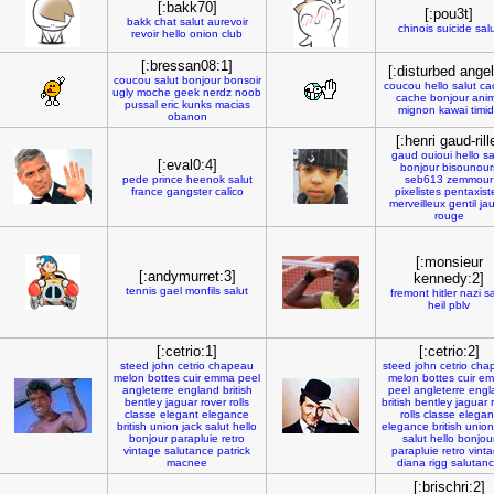
[:bakk70]
[:pou3t]
bakk
chat
salut
aurevoir
chinois
suicide
sal
revoir
hello
onion
club
[:bressan08:1]
[:disturbed angel
coucou
salut
bonjour
bonsoir
coucou
hello
salut
ca
ugly
moche
geek
nerdz
noob
cache
bonjour
ani
pussal
eric
kunks
macias
mignon
kawai
timi
obanon
[:henri gaud-rill
gaud
ouioui
hello
sa
[:eval0:4]
bonjour
bisounour
pede
prince
heenok
salut
seb613
zemmour
france
gangster
calico
pixelistes
pentaxist
merveilleux
gentil
ja
rouge
[:monsieur
[:andymurret:3]
kennedy:2]
tennis
gael
monfils
salut
fremont
hitler
nazi
sa
heil
pblv
[:cetrio:1]
[:cetrio:2]
steed
john
cetrio
chapeau
steed
john
cetrio
cha
melon
bottes
cuir
emma
peel
melon
bottes
cuir
em
angleterre
england
british
peel
angleterre
engl
bentley
jaguar
rover
rolls
british
bentley
jaguar
classe
elegant
elegance
rolls
classe
elegan
british
union
jack
salut
hello
elegance
british
union
bonjour
parapluie
retro
salut
hello
bonjou
vintage
salutance
patrick
parapluie
retro
vint
macnee
diana
rigg
salutan
[:brischri:2]