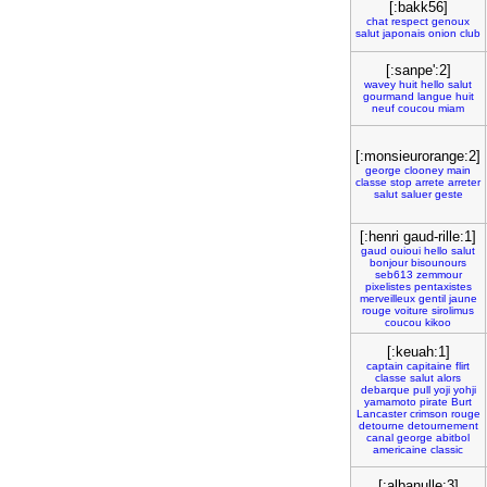
[:bakk56]
chat
respect
genoux
salut
japonais
onion
club
[:sanpe':2]
wavey
huit
hello
salut
gourmand
langue
huit
neuf
coucou
miam
[:monsieurorange:2]
george
clooney
main
classe
stop
arrete
arreter
salut
saluer
geste
[:henri gaud-rille:1]
gaud
ouioui
hello
salut
bonjour
bisounours
seb613
zemmour
pixelistes
pentaxistes
merveilleux
gentil
jaune
rouge
voiture
sirolimus
coucou
kikoo
[:keuah:1]
captain
capitaine
flirt
classe
salut
alors
debarque
pull
yoji
yohji
yamamoto
pirate
Burt
Lancaster
crimson
rouge
detourne
detournement
canal
george
abitbol
americaine
classic
[:albanulle:3]