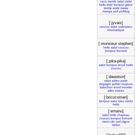
caca
merde
salut
violet
hello
bide
bonjour
glace
slump
arale
kawai
manga
yorf
yorfdog
[:jyvais]
coucou
salut
ordinateur
informatique
[:monsieur stephen]
hello
salut
coucou
bonjour
bonsoir
[:pika-pika]
salut
bonjour
revoir
hello
coucou
[:dawotsin]
salut
adieu
partir
degager
quitter
toujours
baluchon
envol
envoler
ailes
oiseau
[:bricocoman]
bonjour
salut
bleu
modo
hello
[:emanu]
salut
hello
chapeau
coucou
bonjour
bonsoir
merci
clin
oeil
cligne
melon