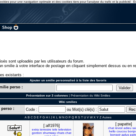
ookies pour une navigation optimale et des cookies tiers pour l'analyse du trafic et la publicité
E
|
Shop
isés sont uploadés par les utilisateurs du forum.
n smilie à votre interface de postage en cliquant simplement dessus ou en re
ies existants :
Ajouter un smilie personnalisé à la liste des favoris
milie perso :
Présentation sur 3 colonnes
|
Présentation du Wiki Smilies
Wiki smilies
 perso :
Code :
ou Mot(s) clé(s) :
A
B
C
D
E
F
G
H
I
J
K
L
M
N
O
P
Q
R
S
T
U
V
W
X
Y
Z
Autres
[:papatte]
[:alf1976]
chat
revoir
adieu
sa
extra
terrestre
tele
television
hello
coucou
bonjo
gordon
shumway
chats
chat
bonsoir
aplus
patt