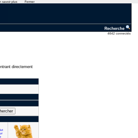
n savoir plus
Fermer
Recherche
4642 connectés
ntrant directement
lut
ur
e