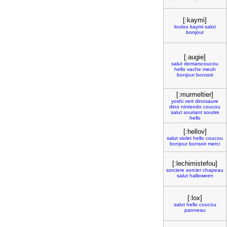
[:kaymi]
loulou
kaymi
salut
bonjour
[:augie]
salut
demarscoucou
hello
vache
meuh
bonjour
bonsoir
[:murmeltier]
yoshi
vert
dinosaure
dino
nintendo
coucou
salut
souriant
sourire
hello
[:hellov]
salut
violet
hello
coucou
bonjour
bonsoir
merci
[:lechimistefou]
sorciere
sorcier
chapeau
salut
halloween
[:lox]
salut
hello
coucou
panneau