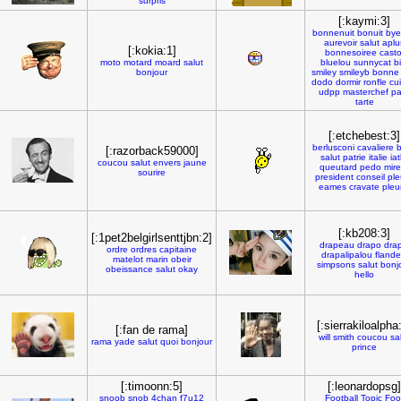
surpris
[:kaymi:3]
bonnenuit
bonuit
bye
aurevoir
salut
aplu
[:kokia:1]
bonnesoiree
casto
moto
motard
moard
salut
bluelou
sunnycat
bi
bonjour
smiley
smileyb
bonne
dodo
dormir
ronfle
cu
udpp
masterchef
pa
tarte
[:etchebest:3]
berlusconi
cavaliere
b
[:razorback59000]
salut
patrie
italie
iat
coucou
salut
envers
jaune
queutard
pedo
mire
sourire
president
conseil
ple
eames
cravate
pleu
[:kb208:3]
[:1pet2belgirlsenttjbn:2]
drapeau
drapo
drap
ordre
ordres
capitaine
drapalipalou
flande
matelot
marin
obeir
simpsons
salut
bonj
obeissance
salut
okay
hello
[:sierrakiloalpha
[:fan de rama]
will
smith
coucou
sa
rama
yade
salut
quoi
bonjour
prince
[:timoonn:5]
[:leonardopsg]
snoob
snob
4chan
f7u12
Football
Topic
Foo