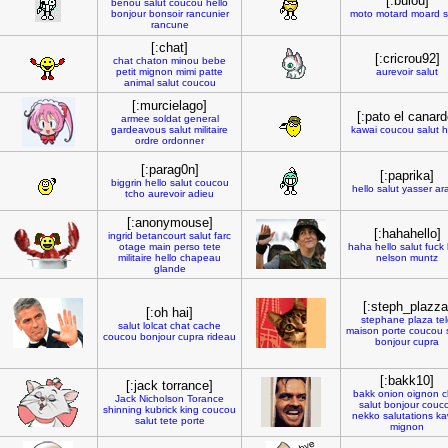
[:bulou]
benou
salut
coucou
hello
bonjour
bonsoir
rancunier
moto
motard
moard
s
rancune
[:chat]
[:cricrou92]
chat
chaton
minou
bebe
petit
mignon
mimi
patte
aurevoir
salut
animal
salut
coucou
[:murcielago]
[:pato el canard
armee
soldat
general
gardeavous
salut
militaire
kawai
coucou
salut
h
ordre
ordonner
[:parag0n]
[:paprika]
biggrin
hello
salut
coucou
hello
salut
yasser
ar
tcho
aurevoir
adieu
[:anonymouse]
[:hahahello]
ingrid
betancourt
salut
farc
otage
main
perso
tete
haha
hello
salut
fuck
militaire
hello
chapeau
nelson
muntz
glande
[:steph_plazza
[:oh hai]
stephane
plaza
te
salut
lolcat
chat
cache
maison
porte
coucou
coucou
bonjour
cupra
rideau
bonjour
cupra
[:bakk10]
[:jack torrance]
bakk
onion
oignon
c
Jack
Nicholson
Torance
salut
bonjour
couc
shinning
kubrick
king
coucou
nekko
salutations
ka
salut
tete
porte
mignon