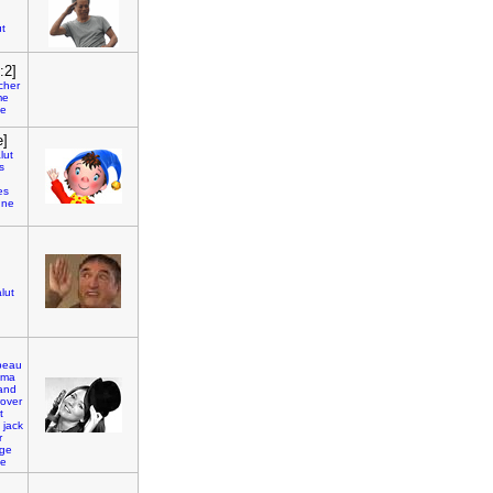
ut
:2]
cher
me
de
e]
lut
s
es
une
lut
peau
ma
and
rover
t
jack
r
age
ce