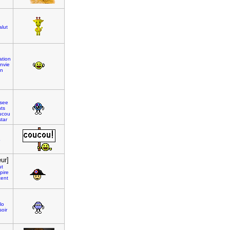
alut
ation
nvie
in
see
ts
ucou
star
o
ur]
ut
pire
tent
lo
oir