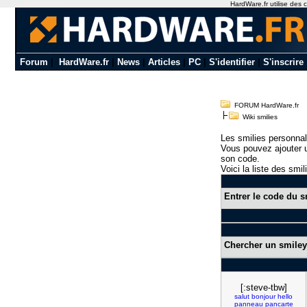
HardWare.fr utilise des c
Forum
|
HardWare.fr
|
News
|
Articles
|
PC
|
S'identifier
|
S'inscrire
FORUM HardWare.fr
Wiki smilies
Les smilies personnal
Vous pouvez ajouter u
son code.
Voici la liste des smil
Entrer le code du s
Chercher un smiley
[:steve-tbw]
salut
bonjour
hello
panneau
pancarte