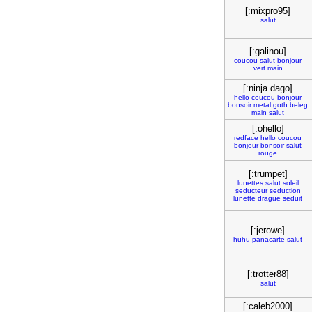
[:mixpro95]
salut
[:galinou]
coucou
salut
bonjour
vert
main
[:ninja dago]
hello
coucou
bonjour
bonsoir
metal
goth
beleg
main
salut
[:ohello]
redface
hello
coucou
bonjour
bonsoir
salut
rouge
[:trumpet]
lunettes
salut
soleil
seducteur
seduction
lunette
drague
seduit
[:jerowe]
huhu
panacarte
salut
[:trotter88]
salut
[:caleb2000]