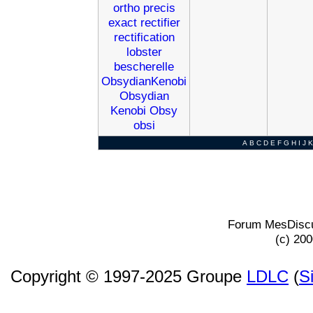
ortho
precis
exact
rectifier
rectification
lobster
bescherelle
ObsydianKenobi
Obsydian
Kenobi
Obsy
obsi
A
B
C
D
E
F
G
H
I
J
K
Forum MesDiscu
(c) 20
Copyright © 1997-2025 Groupe
LDLC
(
S