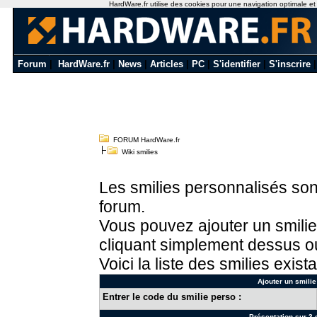
HardWare.fr utilise des cookies pour une navigation optimale et de
Forum
|
HardWare.fr
|
News
|
Articles
|
PC
|
S'identifier
|
S'inscrire
FORUM HardWare.fr
Wiki smilies
Les smilies personnalisés sont
forum.
Vous pouvez ajouter un smilie
cliquant simplement dessus ou
Voici la liste des smilies exista
Ajouter un smilie
Entrer le code du smilie perso :
Présentation sur 3