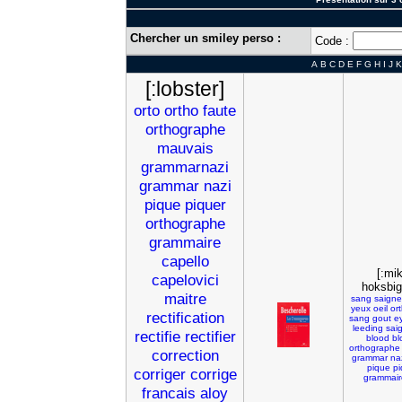
Chercher un smiley perso :
Code :
A
B
C
D
E
F
G
H
I
J
K
[:lobster]
orto
ortho
faute
orthographe
mauvais
grammarnazi
grammar
nazi
pique
piquer
orthographe
grammaire
capello
[:mi
capelovici
hoksbig
maitre
sang
saigne
yeux
oeil
or
rectification
sang
gout
e
leeding
sai
rectifie
rectifier
blood
bl
orthographe
correction
grammar
na
pique
pi
corriger
corrige
grammair
francais
aloy