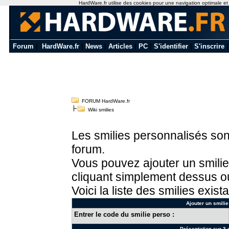
HardWare.fr utilise des cookies pour une navigation optimale et de
Forum
|
HardWare.fr
|
News
|
Articles
|
PC
|
S'identifier
|
S'inscrire
FORUM HardWare.fr
Wiki smilies
Les smilies personnalisés sont
forum.
Vous pouvez ajouter un smilie
cliquant simplement dessus ou
Voici la liste des smilies exista
Ajouter un smilie
Entrer le code du smilie perso :
Présentation sur 3