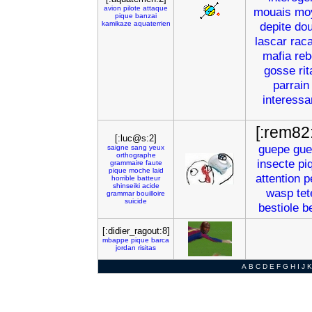
avion
pilote
attaque
mouais
mo
pique
banzai
kamikaze
aquaterrien
depite
dou
lascar
raca
mafia
reb
gosse
rit
parrain
interessa
[:rem82
[:luc@s:2]
guepe
gue
saigne
sang
yeux
orthographe
insecte
pi
grammaire
faute
pique
moche
laid
attention
p
horrible
batteur
shinseiki
acide
wasp
tet
grammar
bouilloire
suicide
bestiole
b
[:didier_ragout:8]
mbappe
pique
barca
jordan
risitas
A
B
C
D
E
F
G
H
I
J
K