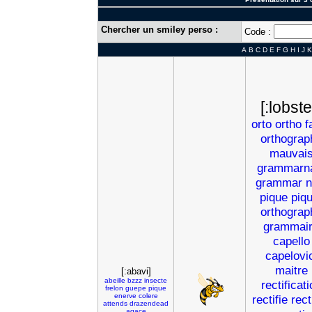
Chercher un smiley perso :
Code :
A
B
C
D
E
F
G
H
I
J
K
[:lobste
orto
ortho
f
orthograp
mauvai
grammarn
grammar
n
pique
piq
orthograp
grammai
capello
capelovic
maitre
[:abavi]
abeille
bzzz
insecte
rectificat
frelon
guepe
pique
enerve
colere
rectifie
rect
attends
drazendead
agace