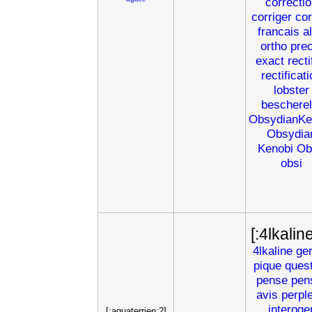
correctio
corriger
cor
francais
a
ortho
prec
exact
recti
rectificat
lobster
bescherel
ObsydianKe
Obsydia
Kenobi
Ob
obsi
[:4lkalin
4lkaline
ge
pique
ques
pense
pen
avis
perpl
interoge
[:aquaterrien:2]