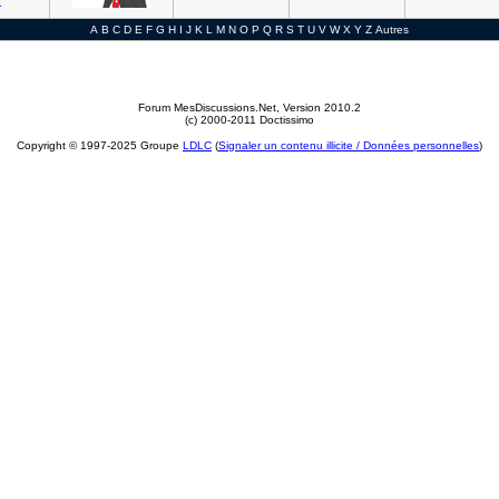
r
A
B
C
D
E
F
G
H
I
J
K
L
M
N
O
P
Q
R
S
T
U
V
W
X
Y
Z
Autres
Forum MesDiscussions.Net
, Version 2010.2
(c) 2000-2011 Doctissimo
Copyright © 1997-2025 Groupe
LDLC
(
Signaler un contenu illicite / Données personnelles
)