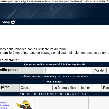
ookies pour une navigation optimale et des cookies tiers pour l'analyse du trafic et la publicité
E
|
Shop
isés sont uploadés par les utilisateurs du forum.
n smilie à votre interface de postage en cliquant simplement dessus ou en re
ies existants :
Ajouter un smilie personnalisé à la liste des favoris
milie perso :
Présentation sur 3 colonnes
|
Présentation du Wiki Smilies
Wiki smilies
 perso :
Code :
ou Mot(s) clé(s) :
A
B
C
D
E
F
G
H
I
J
K
L
M
N
O
P
Q
R
S
T
U
V
W
X
Y
Z
Autres
]
suisse
ir
raciste
nettes