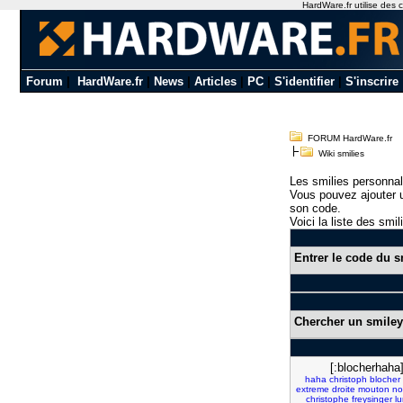
HardWare.fr utilise des c
Forum
|
HardWare.fr
|
News
|
Articles
|
PC
|
S'identifier
|
S'inscrire
FORUM HardWare.fr
Wiki smilies
Les smilies personnal
Vous pouvez ajouter u
son code.
Voici la liste des smil
Entrer le code du s
Chercher un smiley
[:blocherhaha
haha
christoph
blocher
extreme
droite
mouton
no
christophe
freysinger
lu