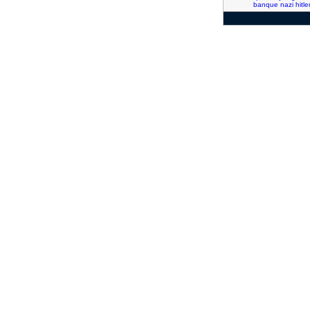
banque
nazi
hitle