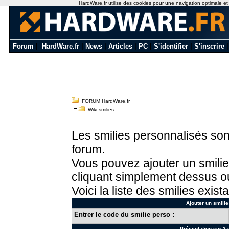
HardWare.fr utilise des cookies pour une navigation optimale et de
Forum
|
HardWare.fr
|
News
|
Articles
|
PC
|
S'identifier
|
S'inscrire
FORUM HardWare.fr
Wiki smilies
Les smilies personnalisés sont
forum.
Vous pouvez ajouter un smilie
cliquant simplement dessus ou
Voici la liste des smilies exista
Ajouter un smilie
Entrer le code du smilie perso :
Présentation sur 3