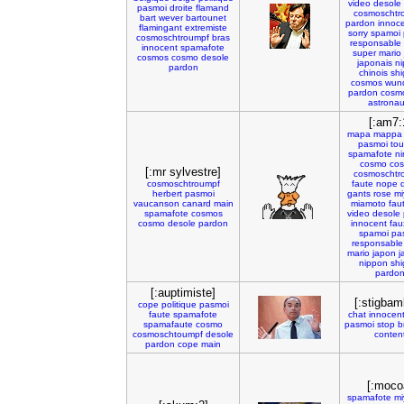
video
desole
pasmoi
droite
flamand
cosmoschtr
bart
wever
bartounet
pardon
innoc
flamingant
extremiste
sorry
spamoi
cosmoschtroumpf
bras
responsable
innocent
spamafote
super
mario
cosmos
cosmo
desole
japonais
n
pardon
chinois
shi
cosmos
wund
pardon
cosm
astronau
[:am7:
mapa
mappa
pasmoi
tou
spamafote
n
cosmo
co
[:mr sylvestre]
cosmoschtr
cosmoschtroumpf
faute
nope
herbert
pasmoi
gants
rose
mi
vaucanson
canard
main
miamoto
fau
spamafote
cosmos
video
desole
cosmo
desole
pardon
innocent
fau
spamoi
pa
responsable
mario
japon
j
nippon
shi
pardo
[:auptimiste]
[:stigbam
cope
politique
pasmoi
faute
spamafote
chat
innocen
spamafaute
cosmo
pasmoi
stop
b
cosmoschtoumpf
desole
conten
pardon
cope
main
[:moco
spamafote
mi