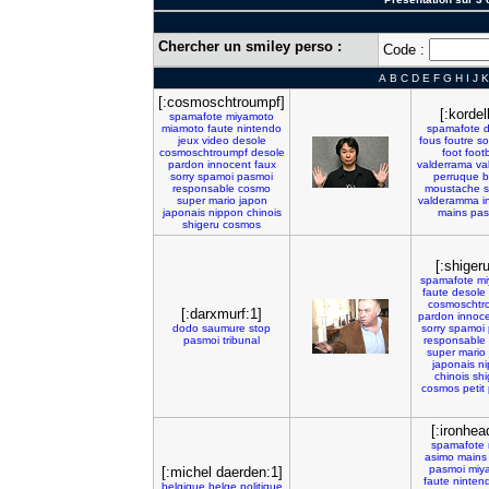
Chercher un smiley perso :
Code :
A
B
C
D
E
F
G
H
I
J
K
[:cosmoschtroumpf]
[:kordell
spamafote
miyamoto
miamoto
faute
nintendo
spamafote
jeux
video
desole
fous
foutre
so
cosmoschtroumpf
desole
foot
footb
pardon
innocent
faux
valderrama
va
sorry
spamoi
pasmoi
perruque
b
responsable
cosmo
moustache
super
mario
japon
valderamma
i
japonais
nippon
chinois
mains
pas
shigeru
cosmos
[:shiger
spamafote
mi
faute
desole
cosmoschtr
[:darxmurf:1]
pardon
innoc
dodo
saumure
stop
sorry
spamoi
pasmoi
tribunal
responsable
super
mario
japonais
n
chinois
shi
cosmos
petit
[:ironhea
spamafote
asimo
mains
pasmoi
miy
[:michel daerden:1]
faute
ninten
belgique
belge
politique