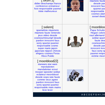
[:skum:2]
miamoto
faut
didier
deschamps
france
desole
pa
conference
entraineur
innocent
fau
foot
responsable
pasmoi
spamoi
pa
triste
malheureux
responsable
cosmos
alai
sorael
dissi
[:selenn]
[:moonbloo
spamafote
miyamoto
Papa
Schultz
miamoto
faute
nintendo
Hogan
colon
jeux
video
desole
nazi
allemand
cosmoschtroumpf
desole
soldat
spam
pardon
innocent
faux
faute
des
sorry
spamoi
pasmoi
cosmoschtr
responsable
cosmo
desole
pa
super
mario
japon
innocent
inn
japonais
nippon
chinois
faux
sorry
s
shigeru
cosmos
Forza
pasmoi
respo
Xbox
Public
victime
moon
[:moonblood22]
starwars
star
wars
mandalorien
mandalorian
scout
trooper
speeder
soldat
eclaireur
moonblood
desole
oops
rate
faute
comme
veux
agree
pardon
innocent
faux
sorry
spamoi
pasmoi
responsable
main
mains
leve
lever
A
B
C
D
E
F
G
H
I
J
K