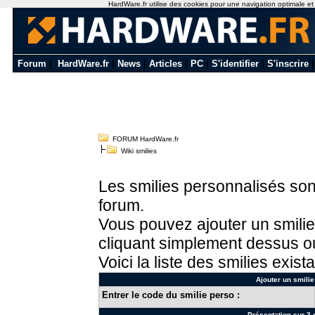
HardWare.fr utilise des cookies pour une navigation optimale et de
Forum
|
HardWare.fr
|
News
|
Articles
|
PC
|
S'identifier
|
S'inscrire
FORUM HardWare.fr
Wiki smilies
Les smilies personnalisés sont
forum.
Vous pouvez ajouter un smilie
cliquant simplement dessus ou
Voici la liste des smilies exista
Ajouter un smilie
Entrer le code du smilie perso :
Présentation sur 3