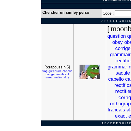
Chercher un smiley perso :
Code :
A
B
C
D
E
F
G
H
I
J
K
[:moonb
question
q
obsy
ob
corrige
grammair
rectifie
grammar
n
[:crapoussin:5]
frog
grenouille
capello
saoule
corriger
rectificatif
erreur
maitre
aloy
capello
ca
rectific
rectifie
corri
orthogra
francais
al
exact
e
A
B
C
D
E
F
G
H
I
J
K