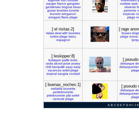
legende
foot
football
interessant
equipe
france
gangster
nudiste
epie
gentleman
bogoss
beau
observe
f
gosse
lunettes
lunette
perverse
v
lounetz
arrogance
voyeuse
c
arrogant
flane
plage
plage
m
[:el risitas:2]
[:rage anor
risitas
deal
with
lunettes
fesses
doigt
noires
plage
issou
plage
enora
espagnol
tpmp
[:leskipper:8]
[:pseudo 
leskipper
paille
boire
soda
alcool
pose
posey
debarque
de
chill
tranquille
eazy
easy
debarquemen
vacances
soleil
plage
plag
tropical
sangria
cocktail
[:buenas_noches:1]
[:pseudo r
mafalda
brunette
debarque
de
petitebrunette
debarquemen
ptitebrunette
pibi
soleil
plag
canicule
plage
A
B
C
D
E
F
G
H
I
J
K