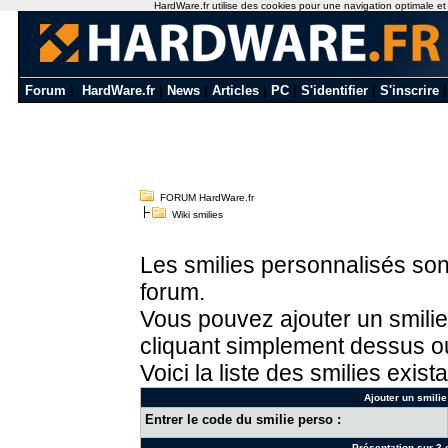
HardWare.fr utilise des cookies pour une navigation optimale et de
Forum
|
HardWare.fr
|
News
|
Articles
|
PC
|
S'identifier
|
S'inscrire
FORUM HardWare.fr
Wiki smilies
Les smilies personnalisés sont
forum.
Vous pouvez ajouter un smilie
cliquant simplement dessus ou
Voici la liste des smilies exista
Ajouter un smilie
Entrer le code du smilie perso :
Présentation sur 3