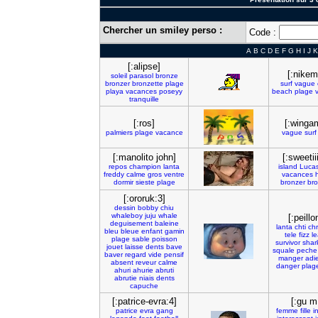
Chercher un smiley perso :
Code :
A
B
C
D
E
F
G
H
I
J
K
[:alipse]
[:nikem
soleil
parasol
bronze
bronzer
bronzette
plage
surf
vague
playa
vacances
poseyy
beach
plage
tranquille
[:ros]
[:winga
palmiers
plage
vacance
vague
surf
[:manolito john]
[:sweetii
repos
champion
lanta
island
Luca
freddy
calme
gros
ventre
vacances
h
dormir
sieste
plage
bronzer
br
[:ororuk:3]
dessin
bobby
chiu
whaleboy
juju
whale
[:peillo
deguisement
baleine
lanta
chti
ch
bleu
bleue
enfant
gamin
tele
fizz
l
plage
sable
poisson
survivor
shar
jouet
laisse
dents
bave
squale
peche
baver
regard
vide
pensif
manger
adi
absent
reveur
calme
danger
plag
ahuri
ahurie
abruti
abrutie
niais
dents
capuche
[:patrice-evra:4]
[:gu m
patrice
evra
gang
femme
fille
i