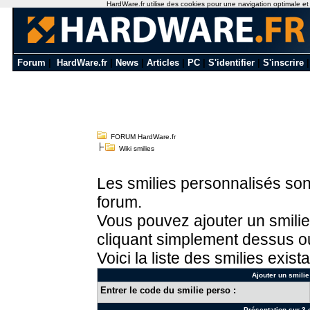
HardWare.fr utilise des cookies pour une navigation optimale et de
Forum
|
HardWare.fr
|
News
|
Articles
|
PC
|
S'identifier
|
S'inscrire
FORUM HardWare.fr
Wiki smilies
Les smilies personnalisés sont
forum.
Vous pouvez ajouter un smilie
cliquant simplement dessus ou
Voici la liste des smilies exista
Ajouter un smilie
Entrer le code du smilie perso :
Présentation sur 3