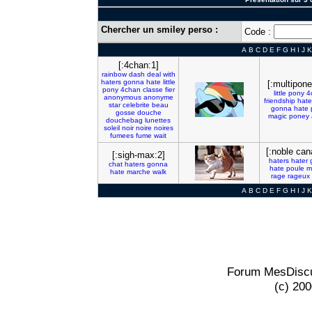
Chercher un smiley perso :
Code :
A
B
C
D
E
F
G
H
I
J
K
[:4chan:1]
rainbow
dash
deal
with
haters
gonna
hate
little
[:multipone
pony
4chan
classe
fier
little
pony
4
anonymous
anonyme
friendship
hate
star
celebrite
beau
gonna
hate
gosse
douche
magic
poney
douchebag
lunettes
soleil
noir
noire
noires
fumees
fume
wait
[:noble can
[:sigh-max:2]
haters
hater
chat
haters
gonna
hate
poule
m
hate
marche
walk
rage
rageux
A
B
C
D
E
F
G
H
I
J
K
Forum MesDiscu
(c) 20