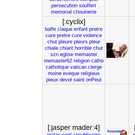
persecution
souffert
memorial
chouinerie
[:cyclix]
baffe
claque
enfant
pretre
cure
pretre
cure
violence
chut
pleure
pleurs
pleur
chiale
chiant
horrible
chut
szn
eglise
memaster
memaster62
religion
catho
catholique
vatican
clerge
moine
eveque
religieux
pieux
devot
saint
onPeut
[:jasper mader:4]
risitas
parti
republicains