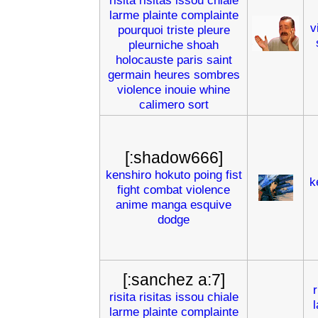
risita
risitas
issou
chiale
larme
plainte
complainte
v
pourquoi
triste
pleure
pleurniche
shoah
holocauste
paris
saint
germain
heures
sombres
violence
inouie
whine
calimero
sort
[:shadow666]
kenshiro
hokuto
poing
fist
k
fight
combat
violence
anime
manga
esquive
dodge
[:sanchez a:7]
r
risita
risitas
issou
chiale
larme
plainte
complainte