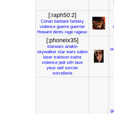
[:raph50:2]
Conan
barbare
fantasy
violence
guerre
guerrier
Howard
dents
rage
rageux
[:phoneix35]
starwars
anakin
ou
skywalker
star
wars
sabre
laser
trahison
traitre
violence
jedi
sith
lave
yeux
oeil
sorcier
sorcellerie
g