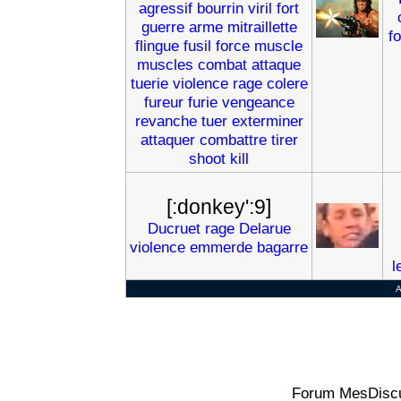
agressif
bourrin
viril
fort
guerre
arme
mitraillette
f
flingue
fusil
force
muscle
muscles
combat
attaque
tuerie
violence
rage
colere
fureur
furie
vengeance
revanche
tuer
exterminer
attaquer
combattre
tirer
shoot
kill
[:donkey':9]
Ducruet
rage
Delarue
violence
emmerde
bagarre
l
Forum MesDiscu