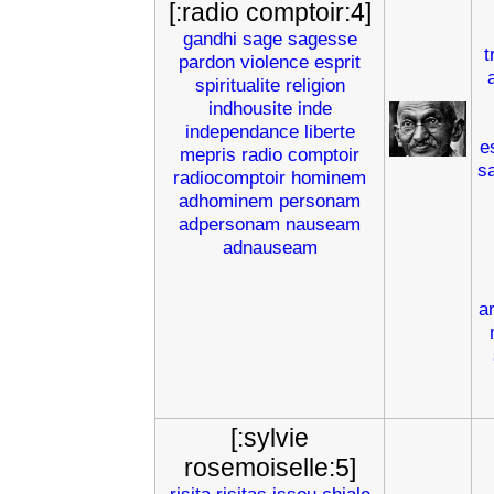
[:radio comptoir:4]
gandhi
sage
sagesse
t
pardon
violence
esprit
spiritualite
religion
indhousite
inde
independance
liberte
e
mepris
radio
comptoir
s
radiocomptoir
hominem
adhominem
personam
adpersonam
nauseam
adnauseam
a
[:sylvie
rosemoiselle:5]