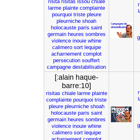
risita
risitas
issou
chiale
r
larme
plainte
complainte
pourquoi
triste
pleure
pleurniche
shoah
holocauste
paris
saint
germain
heures
sombres
g
violence
inouie
whine
calimero
sort
lequipe
acharnement
complot
persecution
souffert
campagne
destabilisation
[:alain haque-
barre:10]
r
risitas
chiale
larme
plainte
complainte
pourquoi
triste
pleure
pleurniche
shoah
holocauste
paris
saint
germain
heures
sombres
g
violence
inouie
whine
calimero
sort
lequipe
acharnement
complot