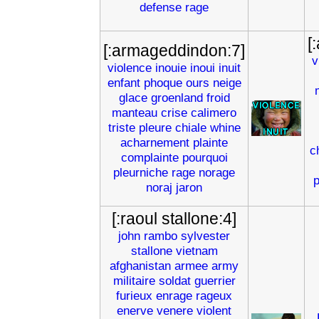
defense
rage
[
[:armageddindon:7]
v
violence
inouie
inoui
inuit
enfant
phoque
ours
neige
glace
groenland
froid
manteau
crise
calimero
triste
pleure
chiale
whine
acharnement
plainte
c
complainte
pourquoi
pleurniche
rage
norage
p
noraj
jaron
[:raoul stallone:4]
john
rambo
sylvester
stallone
vietnam
afghanistan
armee
army
militaire
soldat
guerrier
furieux
enrage
rageux
enerve
venere
violent