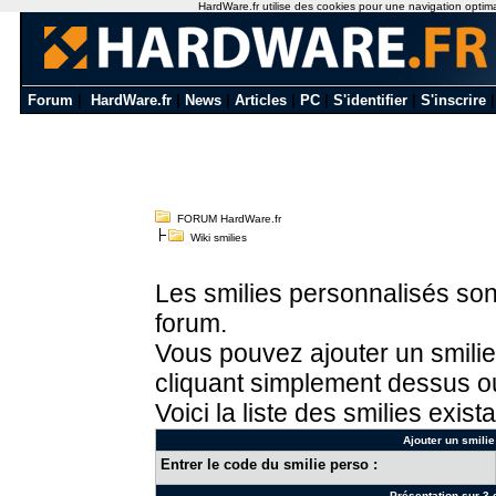
HardWare.fr utilise des cookies pour une navigation optimale
Forum
|
HardWare.fr
|
News
|
Articles
|
PC
|
S'identifier
|
S'inscrire
FORUM HardWare.fr
Wiki smilies
Les smilies personnalisés sont
forum.
Vous pouvez ajouter un smilie
cliquant simplement dessus ou
Voici la liste des smilies exista
Ajouter un smilie
Entrer le code du smilie perso :
Présentation sur 3