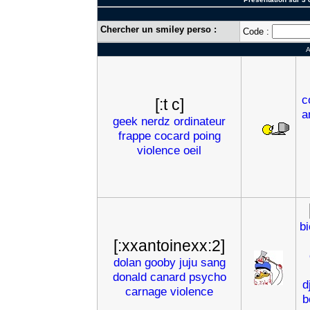
Chercher un smiley perso :
Code :
c
[:t c]
a
geek
nerdz
ordinateur
frappe
cocard
poing
violence
oeil
b
[:xxantoinexx:2]
dolan
gooby
juju
sang
donald
canard
psycho
d
carnage
violence
b