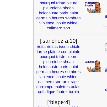
pourquoi
triste
pleure
pleurniche
shoah
holocauste
paris
saint
g
germain
heures
sombres
violence
inouie
whine
c
calimero
sort
[:sanchez a:10]
r
risita
risitas
issou
chiale
larme
plainte
complainte
pourquoi
triste
pleure
pleurniche
shoah
holocauste
paris
saint
g
germain
heures
sombres
violence
inouie
whine
calimero
sort
arbitrage
corrompu
malettes
aulas
d
uefa
ligue
fautrel
turpin
[:blepe:4]