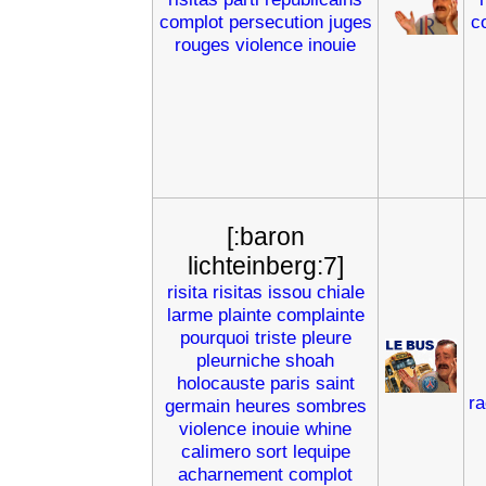
complot
persecution
juges
c
rouges
violence
inouie
[:baron
lichteinberg:7]
risita
risitas
issou
chiale
larme
plainte
complainte
pourquoi
triste
pleure
pleurniche
shoah
holocauste
paris
saint
r
germain
heures
sombres
violence
inouie
whine
calimero
sort
lequipe
acharnement
complot