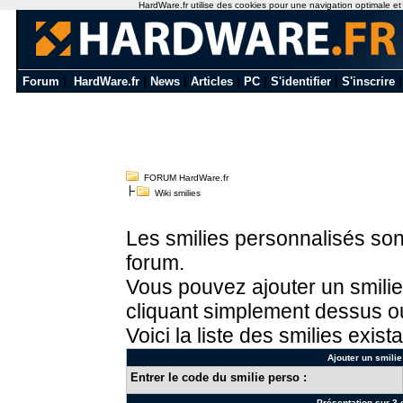
HardWare.fr utilise des cookies pour une navigation optimale et de
Forum
|
HardWare.fr
|
News
|
Articles
|
PC
|
S'identifier
|
S'inscrire
FORUM HardWare.fr
Wiki smilies
Les smilies personnalisés sont
forum.
Vous pouvez ajouter un smilie
cliquant simplement dessus ou
Voici la liste des smilies exista
Ajouter un smilie
Entrer le code du smilie perso :
Présentation sur 3