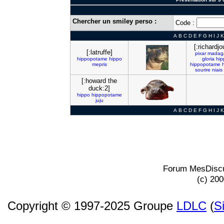
Chercher un smiley perso :
Code :
A
B
C
D
E
F
G
H
I
J
K
[:richardjo
[:latruffe]
pixar
madag
hippopotame
hippo
gloria
hip
mepris
hippopotame
sourire
niais
[:howard the
duck:2]
hippo
hippopotame
juju
A
B
C
D
E
F
G
H
I
J
K
Forum MesDiscu
(c) 20
Copyright © 1997-2025 Groupe
LDLC
(
S